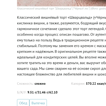
Классический вишнёвый торт “Шварцвальд” (”Чёрный лес”)
(Фото: gastr
Классический вишнёвый торт «Шварцвальд» («Чёрны
кислинка вишни, а также, разумеется, бодрящий вку
гармоничное сочетание сделало этот торт легендой. 
особенно когда процесс описан пошагово. От аутенти
ему только на пользу. Ведь в традиционном рецепте 
стабильный. Поэтому мы заменим его кремом с маска
крепким и надёжным. В оригинальном рецепте также
идеальный для кондитерских целей. Вы вполне може
хотите тратить на это время и деньги, вас выручит
вашего сада. Мы сами сварим на её основе сироп д
настоящее блаженство для любителей вишни и шоко
Сложность:
сложно
Калории:
570.22 ккал/
Б/Ж/У:
9.51 г/31.46 г/62.10
Обед
Выпечка