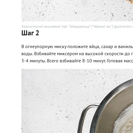
Классический вишнёвый торт “Шварцвальд” (”Чёрный лес”) (gastronom.r
Шаг 2
В огнеупорную миску положите яйца, сахар и ваниль
воды. Взбивайте миксером на высокой скорости до 
3-4 минуты. Всего взбивайте 8-10 минут. Готовая мас