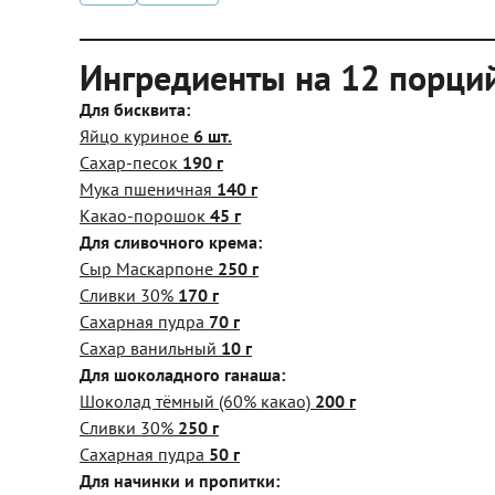
Ингредиенты на 12 порци
Для бисквита:
Яйцо куриное
6 шт.
Сахар-песок
190 г
Мука пшеничная
140 г
Какао-порошок
45 г
Для сливочного крема:
Сыр Маскарпоне
250 г
Сливки 30%
170 г
Сахарная пудра
70 г
Сахар ванильный
10 г
Для шоколадного ганаша:
Шоколад тёмный (60% какао)
200 г
Сливки 30%
250 г
Сахарная пудра
50 г
Для начинки и пропитки: