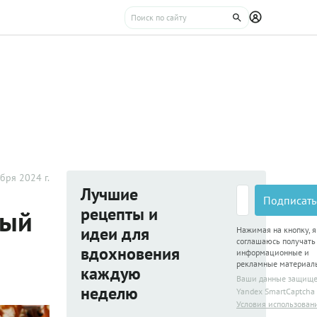
бря 2024 г.
Лучшие
Подписать
рецепты и
ный
идеи для
Нажимая на кнопку, я
соглашаюсь получать
вдохновения
информационные и
рекламные материал
каждую
Ваши данные защищ
неделю
Yandex SmartCaptcha
Условия использован