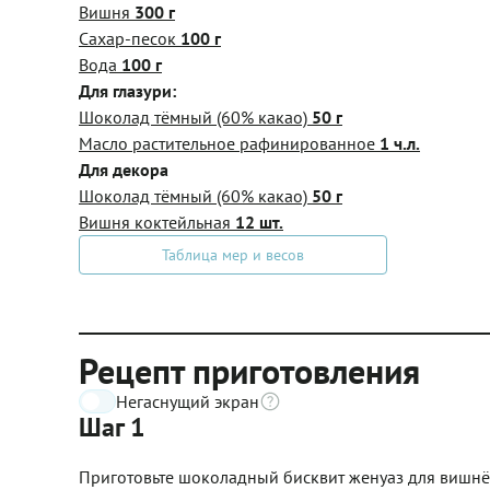
Вишня
300 г
Сахар-песок
100 г
Вода
100 г
Для глазури:
Шоколад тёмный (60% какао)
50 г
Масло растительное рафинированное
1 ч.л.
Для декора
Шоколад тёмный (60% какао)
50 г
Вишня коктейльная
12 шт.
Таблица мер и весов
Рецепт приготовления
Негаснущий экран
Шаг 1
Приготовьте шоколадный бисквит женуаз для вишнёв