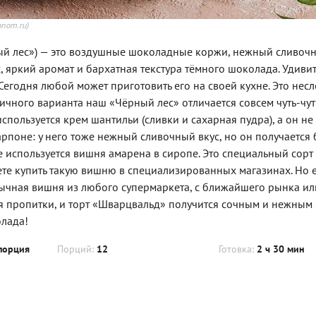
onom.ru)
й лес») — это воздушные шоколадные коржи, нежный сливочн
с, яркий аромат и бархатная текстура тёмного шоколада. Удиви
Сегодня любой может приготовить его на своей кухне. Это нес
чного варианта наш «Чёрный лес» отличается совсем чуть-чуть
используется крем шантильи (сливки и сахарная пудра), а он не
рпоне: у него тоже нежный сливочный вкус, но он получается 
 используется вишня амарена в сиропе. Это специальный сорт
те купить такую вишню в специализированных магазинах. Но 
 обычная вишня из любого супермаркета, с ближайшего рынка ил
ля пропитки, и торт «Шварцвальд» получится сочным и нежным
лада!
порция
Порций:
12
Готовка:
2 ч 30 мин