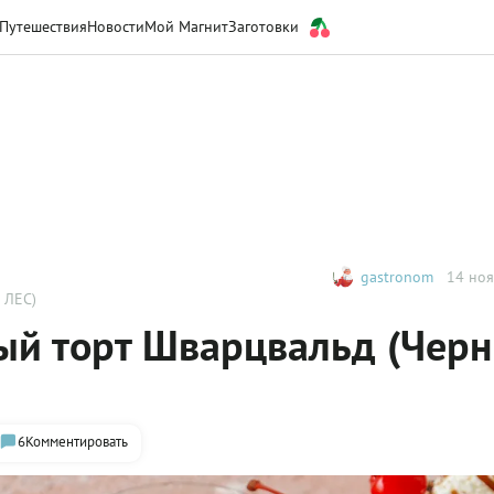
Путешествия
Новости
Мой Магнит
Заготовки
gastronom
14 ноя
 ЛЕС)
ый торт Шварцвальд (Чер
6
Комментировать