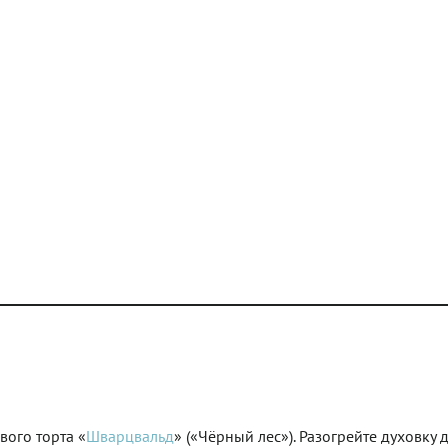
ого торта «
Шварцвальд
» («Чёрный лес»). Разогрейте духовку 