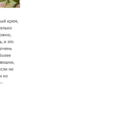
ый крем,
тельно
ложно,
, и это
 очень
более
 вишни,
если не
и из
 —