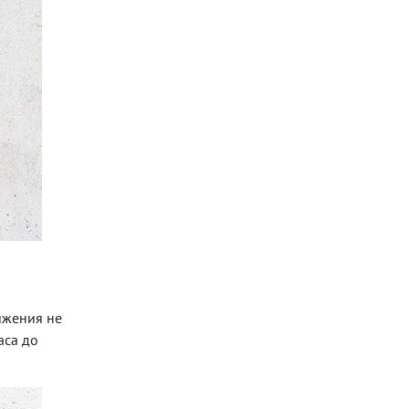
ижения не
аса до