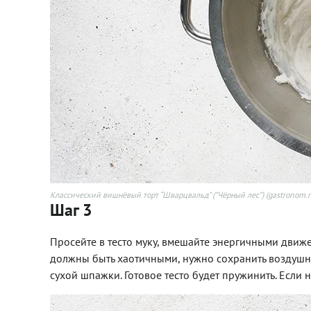
Классический вишнёвый торт “Шварцвальд” (”Чёрный лес”) (gastronom.r
Шаг 3
Просейте в тесто муку, вмешайте энергичными движ
должны быть хаотичными, нужно сохранить воздушнос
сухой шпажки. Готовое тесто будет пружинить. Если