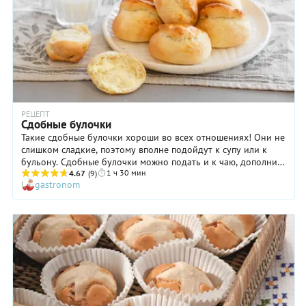
РЕЦЕПТ
Сдобные булочки
Такие сдобные булочки хороши во всех отношениях! Они не
слишком сладкие, поэтому вполне подойдут к супу или к
бульону. Сдобные булочки можно подать и к чаю, дополнив
1 ч 30 мин
вареньем, сгущенкой, джемом или любым кремом по вкусу.
4.67
(9)
gastronom
Кстати, вы можете приготовить и постный вариант, заменив
сливочное масло растительным (лучше всего — оливковым).
Обратите особое внимание на довольно длительное
вымешивание теста и затейливую формовку: все эти
сложности имеют свой смысл: благодаря таким
манипуляциям вы получите действительно нежные, очень
вкусные, воздушные сдобные булочки.