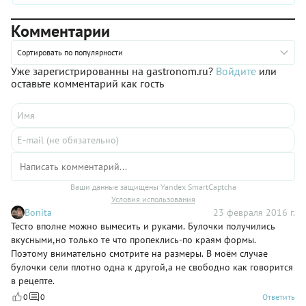
пекут их, конечно, не только в канун главного праздника в
году, а куда чаще! Еще бы: готовятся они из простых
Комментарии
ингредиентов, доступных абсолютно всем жителям региона.
В рецептах чаще всего используются апельсиновая или
лимонная цедра, анис и оливковое масло — они придают
Сортировать по популярности
тесту бесподобный вкус и аромат.
Уже зарегистрированны на gastronom.ru?
Войдите
или
оставьте комментарий как гость
Ваши данные защищены Yandex SmartCaptcha
Условия использования
Bonita
23 февраля 2016 г.
Тесто вполне можно вымесить и руками. Булочки получились
вкусными,но только те что пропеклись-по краям формы.
Поэтому внимательно смотрите на размеры. В моём случае
булочки сели плотно одна к другой,а не свободно как говорится
в рецепте.
0
0
Ответить