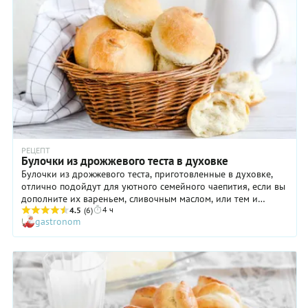
РЕЦЕПТ
Булочки из дрожжевого теста в духовке
Булочки из дрожжевого теста, приготовленные в духовке,
отлично подойдут для уютного семейного чаепития, если вы
дополните их вареньем, сливочным маслом, или тем и
4 ч
другим. Кроме того, такую выпечку можно подать к бульону
4.5
(6)
gastronom
или любому супу, а также использовать для приготовления
бургеров (если сделать изделия покрупнее). То есть, она
совершенно универсальная! Если вы до сих пор не решились
заняться приготовлением дрожжевого теста, попробуйте
сделать это прямо сейчас. Просто соблюдайте все
требования рецепта, точно отмеряйте количество
ингредиентов, и мы гарантируем превосходный результат!