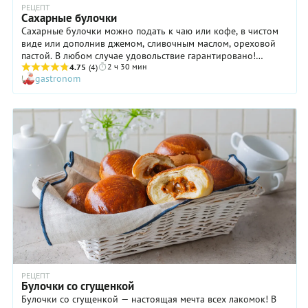
РЕЦЕПТ
Сахарные булочки
Сахарные булочки можно подать к чаю или кофе, в чистом
виде или дополнив джемом, сливочным маслом, ореховой
пастой. В любом случае удовольствие гарантировано!
2 ч 30 мин
Готовятся сахарные булочки очень просто и довольно
4.75
(4)
gastronom
быстро для изделий из дрожжевого теста, что, согласитесь,
немаловажно. Вариант формовки, предложенный нами
(«улитки») вы можете заменить любым другим. То есть, из
этого же теста вы можете сделать просто круглые булочки, а
также «косички», «подковки» или затейливые «цветочки».
Получится красиво и оригинально.
РЕЦЕПТ
Булочки со сгущенкой
Булочки со сгущенкой — настоящая мечта всех лакомок! В