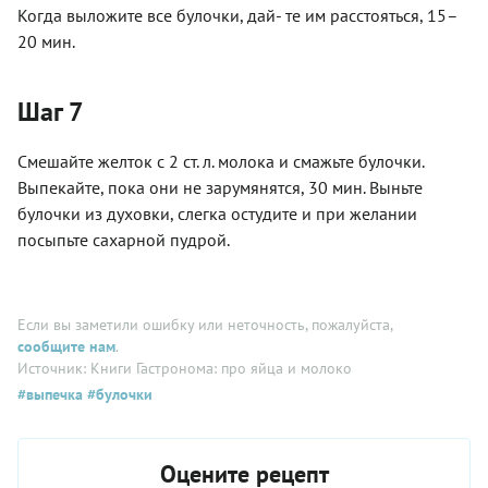
Когда выложите все булочки, дай- те им расстояться, 15–
20 мин.
Шаг 7
Смешайте желток с 2 ст. л. молока и смажьте булочки.
Выпекайте, пока они не зарумянятся, 30 мин. Выньте
булочки из духовки, слегка остудите и при желании
посыпьте сахарной пудрой.
Если вы заметили ошибку или неточность, пожалуйста,
сообщите нам
.
Источник: Книги Гастронома: про яйца и молоко
#выпечка
#булочки
Оцените рецепт