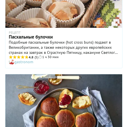
РЕЦЕПТ
Пасхальные булочки
Подобные пасхальные булочки (hot cross buns) подают в
Великобритании, а также некоторых других европейских
странах на завтрак в Страстную Пятницу, накануне Светлого
1 ч 30 мин
Воскресения Христова. Однако традиция готовить таковые
4.8
(5)
gastronom
уходит корнями в далекие дохристианские времена: когда-
то считалось, что эта выпечка защищает дом и его
обитателей от темных сил. Поэтому булочки с
удовольствием ели, а оставшиеся, зачерствевшие,
развешивали на кухнях под потолком. Мы же предлагаем
испечь их исключительно для гастрономического
удовольствия. В пасхальные булочки обычно добавляют
пряности и изюм, а также цукаты и вяленую вишню, орехи и
даже кусочки шоколада или какао-порошок. Почему бы и
нам не приготовить такую выпечку — по поводу или без?
Попробуйте, вам обязательно понравится!