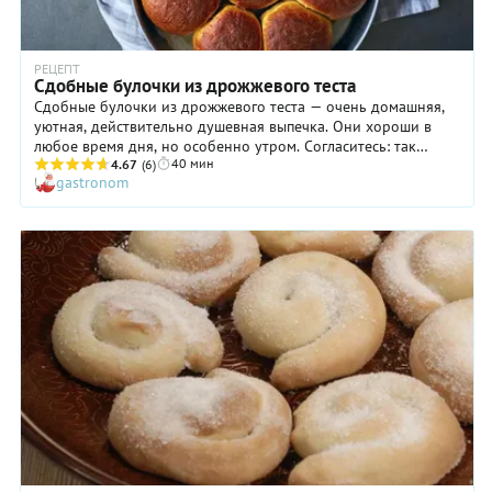
РЕЦЕПТ
Cдобные булочки из дрожжевого теста
Сдобные булочки из дрожжевого теста — очень домашняя,
уютная, действительно душевная выпечка. Они хороши в
любое время дня, но особенно утром. Согласитесь: так
40 мин
приятно просыпаться от аромата свежей выпечки! Конечно,
4.67
(6)
gastronom
это потребует от хозяйки особого героизма, даже если речь
идет о выходном дне, ведь на расстойку теста уходит
несколько часов. Ловите лайфхак! Замесите дрожжевое
тесто для сдобных булочек вечером и уберите в
холодильник. А утром достаньте и оставьте на 2 часа. Когда
тесто поднимется, разделите его на булочки и готовьте
далее по рецепту.