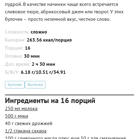
пудрой. В качестве начинки чаще всего встречается
сливовое пюре, абрикосовый джем или творог. У этих
булочек – просто неземной вкус, честное слово.
Сложность:
сложно
Калории:
263.56 ккал/порция
Порций:
16
Готовка:
30 мин
Доп. время:
2 ч 30 мин
Б/Ж/У:
6.18 г/10.51 г/34.91
Булочки
Выпечка
Ингредиенты на 16 порций
250 мл молока
500 г муки
40 г свежих дрожжей
1/2 стакана сахара
100 г сливочного масла плюс еще 50 г для смазывания