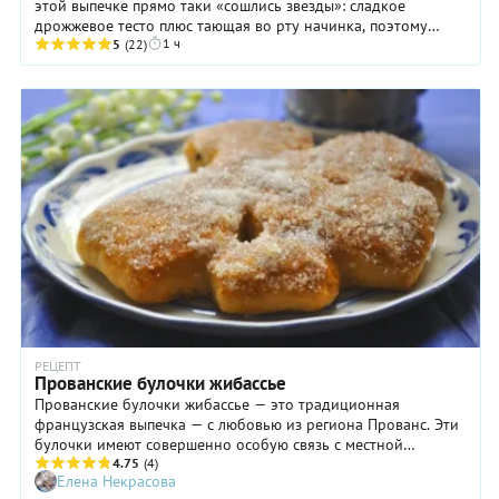
этой выпечке прямо таки «сошлись звезды»: сладкое
дрожжевое тесто плюс тающая во рту начинка, поэтому
1 ч
сдержать себя и съесть только одну штучку у ...
5
(22)
РЕЦЕПТ
Прованские булочки жибассье
Прованские булочки жибассье — это традиционная
французская выпечка — с любовью из региона Прованс. Эти
булочки имеют совершенно особую связь с местной
культурой региона и часто ассоциируются с зимними
4.75
(4)
Елена Некрасова
праздниками, особенно с Рождеством. Местные хозяйки