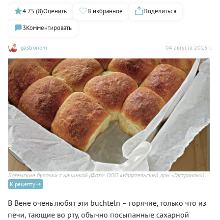
4.75 (8)
Оценить
В избранное
Поделиться
3
Комментировать
gastronom
04 августа 2025 г.
Богемские булочки с начинкой
(Фото: ООО «Издательский дом «Гастроном»)
К рецепту
В Вене очень любят эти buchteln – горячие, только что из
печи, тающие во рту, обычно посыпанные сахарной