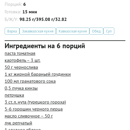
Порций:
6
Готовка:
15 мин
Б/Ж/У:
98.25 г/395.08 г/32.82
Варка
Закавказская кухня
Кавказская кухня
Обед
Суп
Ингредиенты на 6 порций
паста томатная
картофель – 3 шт.
50 г чернослива
1 кг жирной бараньей грудинки
100 мл гранатового сока
0,5 пучка кинзы
петрушка
3 ст. л. нута (турецкого гороха)
5-6 горошин черного перца
масло сливочное – 50 г
лук репчатый
1 сладкое яблоко