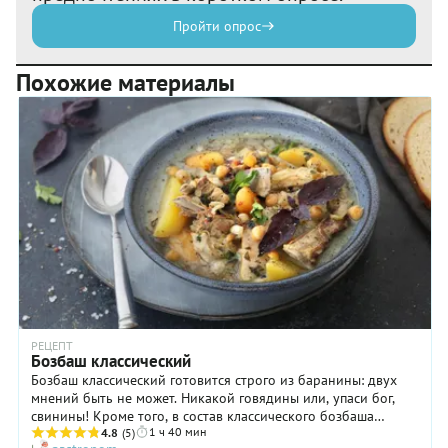
Пройти опрос
Похожие материалы
РЕЦЕПТ
Бозбаш классический
Бозбаш классический готовится строго из баранины: двух
мнений быть не может. Никакой говядины или, упаси бог,
свинины! Кроме того, в состав классического бозбаша
1 ч 40 мин
непременно входит нут, который делает блюдо очень
4.8
(5)