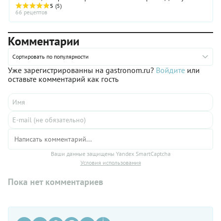
чаще всего используют баранину на кости. Собираясь
5
(5)
66 рецептов
готовить суп из баранины, имейте в виду, что на это уйдет
довольно много времени.
Комментарии
Сортировать по популярности
Уже зарегистрированны на gastronom.ru?
Войдите
или
оставьте комментарий как гость
Ваши данные защищены Yandex SmartCaptcha
Условия использования
Пока нет комментариев