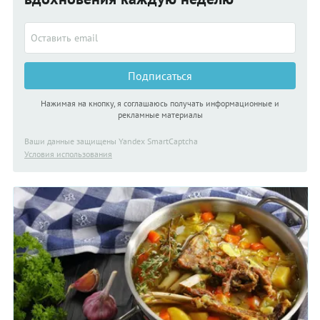
ингредиент опциональный: иногда его не кладут вовсе или
заменяют печеными каштанами.
Подписаться
Нажимая на кнопку, я соглашаюсь получать информационные и
рекламные материалы
Ваши данные защищены Yandex SmartCaptcha
Условия использования