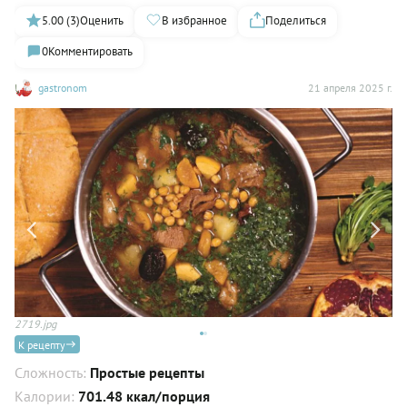
5.00 (3)
Оценить
В избранное
Поделиться
0
Комментировать
gastronom
21 апреля 2025 г.
2719.jpg
К рецепту
Сложность:
Простые рецепты
Калории:
701.48 ккал/порция