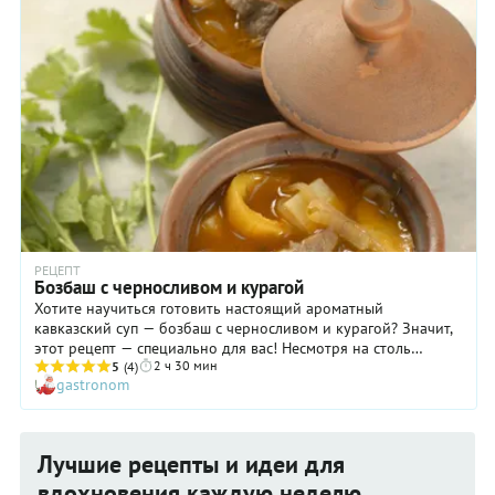
РЕЦЕПТ
Бозбаш с черносливом и курагой
Хотите научиться готовить настоящий ароматный
кавказский суп — бозбаш с черносливом и курагой? Значит,
этот рецепт — специально для вас! Несмотря на столь
2 ч 30 мин
необычное, на первый взгляд, сочетание ингредиентов, вкус
5
(4)
gastronom
этого блюда удивительно гармоничный: сладкие ноты
кураги и легкая, едва ощутимая кислинка чернослива
делают его глубоким, многослойным. Обратите внимание:
нут необходимо подготовить заранее, замочив его в
Лучшие рецепты и идеи для
большом количестве воды на 8–10 часов. Баранину же
берите с жирком. Например, грудинку. А вот картофель —
вдохновения каждую неделю