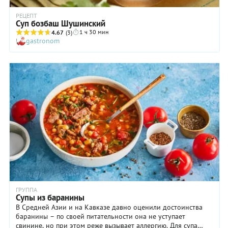
РЕЦЕПТ
Суп бозбаш Шушинский
1 ч 30 мин
4.67
(3)
gastronom
ГРУППА
Супы из баранины
В Средней Азии и на Кавказе давно оценили достоинства
баранины – по своей питательности она не уступает
свинине, но при этом реже вызывает аллергию. Для супа