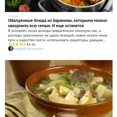
СТАТЬЯ
Обалденные блюда из баранины, которыми можно
накормить всю семью. И еще останется
В условиях, когда доходы предательски покинули нас, а
расходы практически не сдали позиций, нужно искать иные
пути к радостям плоти, использовать рецептуры, дающие
максимальный выхлоп при минимуме вложений. И здесь на
4.5
(4)
Андрей Бугайский
помощь к нам приходит баранина!