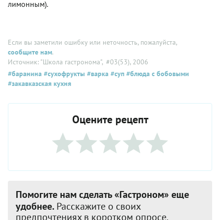
лимонным).
Если вы заметили ошибку или неточность, пожалуйста,
сообщите нам
.
Источник: "Школа гастронома"
, #03(53), 2006
#баранина
#сухофрукты
#варка
#суп
#блюда с бобовыми
#закавказская кухня
Оцените рецепт
Помогите нам сделать «Гастроном» еще
удобнее.
Расскажите о своих
предпочтениях в коротком опросе.