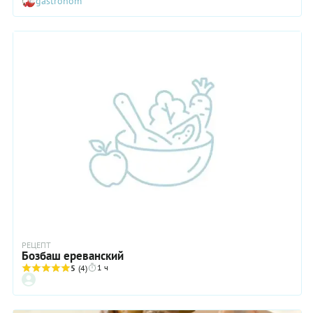
gastronom
сытным. Что же касается прочих ингредиентов, то здесь, как
говорится, возможны варианты. Мы готовили бозбаш с
картофелем, хотя по некоторым сведениям, классические
каноны требуют каштанов. В нашем варианте есть и айва, и
урюк, и яблоки, хотя многие повара кладут в этот суп что-то
одно. Но самое главное в бозбаше все-таки мясо и бульон.
Варите его так долго, как позволяет время: вкус блюда от
этого только выиграет.
РЕЦЕПТ
Бозбаш ереванский
1 ч
5
(4)