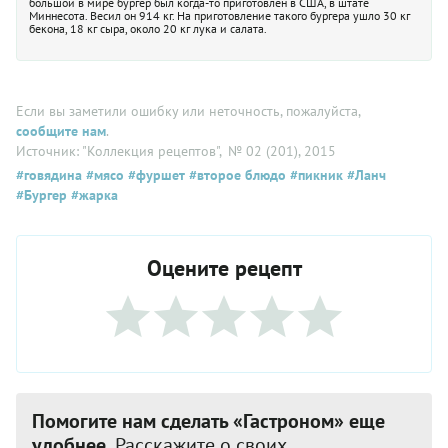
большой в мире бургер был когда-то приготовлен в США, в штате
Миннесота. Весил он 914 кг. На приготовление такого бургера ушло 30 кг
бекона, 18 кг сыра, около 20 кг лука и салата.
Если вы заметили ошибку или неточность, пожалуйста,
сообщите нам
.
Источник: "Коллекция рецептов"
, № 02 (201), 2015
#говядина
#мясо
#фуршет
#второе блюдо
#пикник
#Ланч
#Бургер
#жарка
Оцените рецепт
Помогите нам сделать «Гастроном» еще
удобнее.
Расскажите о своих