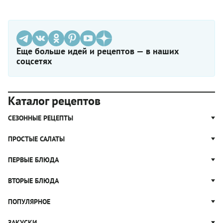
Еще больше идей и рецептов — в наших
соцсетях
Каталог рецептов
СЕЗОННЫЕ РЕЦЕПТЫ
Рецепты из капусты
ПРОСТЫЕ САЛАТЫ
Блюда с картошкой
Простые салаты
ПЕРВЫЕ БЛЮДА
Рецепты с грибами
Салат Оливье
Яблочные пироги
Щи
ВТОРЫЕ БЛЮДА
Салат Цезарь
Рецепты с клюквой
Борщ
Салат Нисуаз
Котлеты
ПОПУЛЯРНОЕ
Блюда из тыквы
Рассольник
Салат Мимоза
Плов
Гороховый суп
Пицца
ЗАКУСКИ