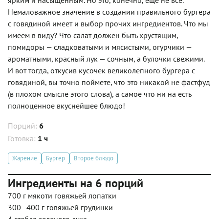
Немаловажное значение в создании правильного бургера
с говядиной имеет и выбор прочих ингредиентов. Что мы
имеем в виду? Что салат должен быть хрустящим,
помидоры — сладковатыми и мясистыми, огурчики —
ароматными, красный лук — сочным, а булочки свежими.
И вот тогда, откусив кусочек великолепного бургера с
говядиной, вы точно поймете, что это никакой не фастфуд
(в плохом смысле этого слова), а самое что ни на есть
полноценное вкуснейшее блюдо!
Порций:
6
Готовка:
1 ч
Жарение
Бургер
Второе блюдо
Ингредиенты на 6 порций
700 г мякоти говяжьей лопатки
300–400 г говяжьей грудинки
4 стебля зеленого лука