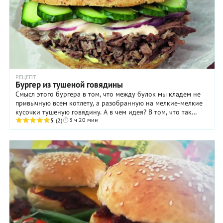
РЕЦЕПТ
Бургер из тушеной говядины
Смысл этого бургера в том, что между булок мы кладем не
привычную всем котлету, а разобранную на мелкие-мелкие
кусочки тушеную говядину. А в чем идея? В том, что так
3 ч 20 мин
проще внедрить в начинку ...
5
(2)