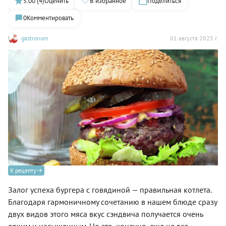
5.00 (4)
Оценить
В избранное
Поделиться
0
Комментировать
gastronom
01 августа 2025 г.
К рецепту
Залог успеха бургера с говядиной — правильная котлета.
Благодаря гармоничному сочетанию в нашем блюде сразу
двух видов этого мяса вкус сэндвича получается очень
ярким и насыщенным. Но это, конечно, еще не все.