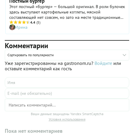
Постный бургер
Этот постный «бургер» — большой оригинал. В роли булочек
здесь выступают картофельные котлеты, мясной
составляющей нет совсем, но зато на месте традиционные
овощи — сочные помидоры, сладкий красный лук, хрустящие
4.4
(5)
Ирина
огурцы и соус, правда, он тоже необычный — из авокадо и
маринованных огурчиков. Вот так хорошо знакомые
продукты могут сделать привычные постные блюда
Комментарии
интереснее. С удовольствием делюсь с вами подробным
пошаговым рецептом вкусного вегетарианского бургера из
картофеля — обязательно попробуйте!
Сортировать по популярности
Уже зарегистрированны на gastronom.ru?
Войдите
или
оставьте комментарий как гость
Ваши данные защищены Yandex SmartCaptcha
Условия использования
Пока нет комментариев