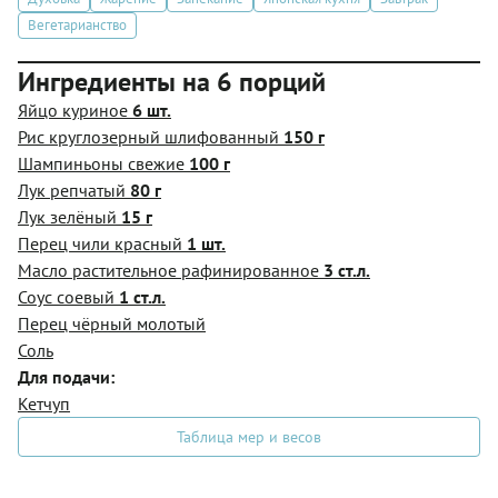
Вегетарианство
Ингредиенты на 6 порций
Яйцо куриное
6 шт.
Рис круглозерный шлифованный
150 г
Шампиньоны свежие
100 г
Лук репчатый
80 г
Лук зелёный
15 г
Перец чили красный
1 шт.
Масло растительное рафинированное
3 ст.л.
Соус соевый
1 ст.л.
Перец чёрный молотый
Соль
Для подачи:
Кетчуп
Таблица мер и весов