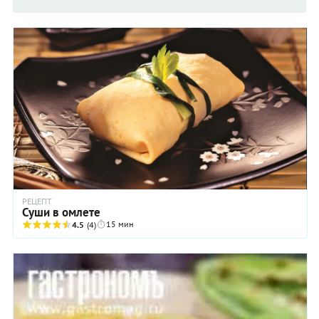
РЕЦЕПТ
Суши в омлете
15 мин
4.5
(4)