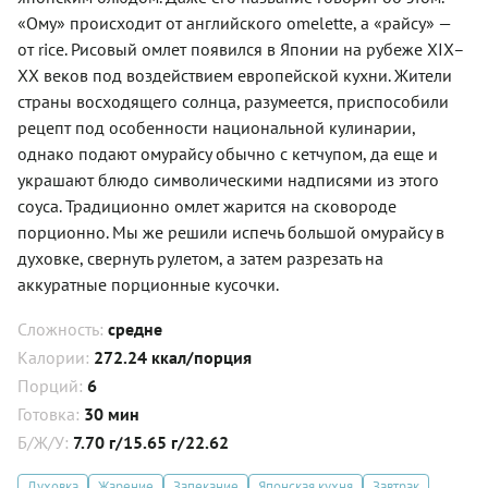
«Ому» происходит от английского omelette, а «райсу» —
от rice. Рисовый омлет появился в Японии на рубеже XIX–
XX веков под воздействием европейской кухни. Жители
страны восходящего солнца, разумеется, приспособили
рецепт под особенности национальной кулинарии,
однако подают омурайсу обычно с кетчупом, да еще и
украшают блюдо символическими надписями из этого
соуса. Традиционно омлет жарится на сковороде
порционно. Мы же решили испечь большой омурайсу в
духовке, свернуть рулетом, а затем разрезать на
аккуратные порционные кусочки.
Сложность:
средне
Калории:
272.24 ккал/порция
Порций:
6
Готовка:
30 мин
Б/Ж/У:
7.70 г/15.65 г/22.62
Духовка
Жарение
Запекание
Японская кухня
Завтрак