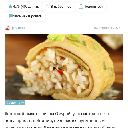
4.75 (4)
Оценить
В избранное
Поделиться
1
Комментировать
gastronom
08 сентября 2024 г.
К рецепту
Японский омлет с рисом Омурайсу, несмотря на его
популярность в Японии, не является аутентичным
японским блюдом. Даже его название говорит об этом.