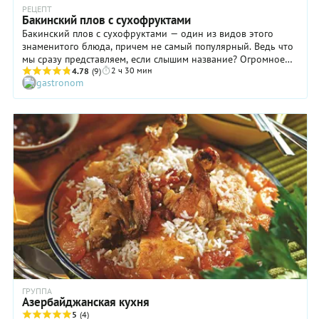
РЕЦЕПТ
Бакинский плов с сухофруктами
Бакинский плов с сухофруктами — один из видов этого
знаменитого блюда, причем не самый популярный. Ведь что
мы сразу представляем, если слышим название? Огромное
2 ч 30 мин
узорчатое блюдо, на котором томится в ожидании гора
4.78
(9)
gastronom
золотистого риса с морковью, на которой царственно
расположились крупные куски баранины и распаренные
головки чеснока. Ничего подобного вы не обнаружите в
плове бакинском, который готовится с курицей и
сухофруктами, а подается на стол с подсушенной яичницей.
Однако такая версия вполне имеет право на существование,
благодаря особенно изысканному вкусу и… более легкой
усвояемости! Поэтому бакинский плов с сухофруктами
вполне можно подать на ужин, не думая о проблемах со
сном или о лишних килограммах.
ГРУППА
Азербайджанская кухня
5
(4)