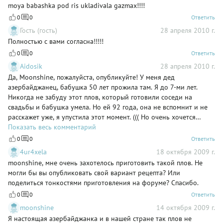
moya babashka pod ris ukladivala gazmax!!!!
MESHAT dobvlyate nashinkovonnuyu zelen. 2-3 minuti kipecheniya
0
0
Ответить
xvatit. Ubavte ogon, dobavte sol.
Гость (гость)
28 апреля 2010 г.
Полностью с вами согласна!!!!!
0
0
Ответить
Aidosik
28 апреля 2010 г.
Да, Moonshine, пожалуйста, опубликуйте! У меня дед
азербайджанец, бабушка 50 лет прожила там. Я до 7-ми лет.
Никогда не забуду этот плов, который готовили соседи на
свадьбы и бабушка умела. Но ей 92 года, она не вспомнит и не
расскажет уже, я упустила этот момент. ((( Но очень хочется
услышать все подробно от коренной азербайджанки. Все эти
Показать весь комментарий
каштанчики,изюм, сухофрукты к плову...мммммм... И про Довгу!))
0
0
Ответить
4ur4xela
18 октября 2009 г.
moonshine, мне очень захотелось приготовить такой плов. Не
могли бы вы опубликовать свой вариант рецепта? Или
поделиться тонкостями приготовления на форуме? Спасибо.
0
0
Ответить
moonshine
14 октября 2009 г.
Я настоящая азербайджанка и в нашей стране так плов не