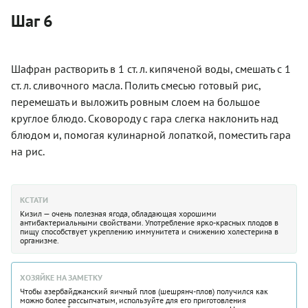
Шаг 6
Шафран растворить в 1 ст. л. кипяченой воды, смешать с 1
ст. л. сливочного масла. Полить смесью готовый рис,
перемешать и выложить ровным слоем на большое
круглое блюдо. Сковороду с гара слегка наклонить над
блюдом и, помогая кулинарной лопаткой, поместить гара
на рис.
КСТАТИ
Кизил — очень полезная ягода, обладающая хорошими
антибактериальными свойствами. Употребление ярко-красных плодов в
пищу способствует укреплению иммунитета и снижению холестерина в
организме.
ХОЗЯЙКЕ НА ЗАМЕТКУ
Чтобы азербайджанский яичный плов (шешрянч-плов) получился как
можно более рассыпчатым, используйте для его приготовления