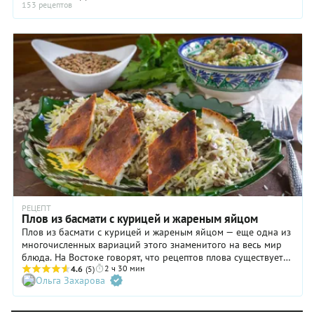
153 рецептов
РЕЦЕПТ
Плов из басмати с курицей и жареным яйцом
Плов из басмати с курицей и жареным яйцом — еще одна из
многочисленных вариаций этого знаменитого на весь мир
блюда. На Востоке говорят, что рецептов плова существует
2 ч 30 мин
столько же, сколько на небе звезд. Отчасти это верно —
4.6
(5)
Ольга Захарова
только в одной узбекской кухне насчитывается не менее
200 разновидностей, считая региональные варианты. Чтобы
плов из риса басмати с курицей получился рассыпчатым, рис