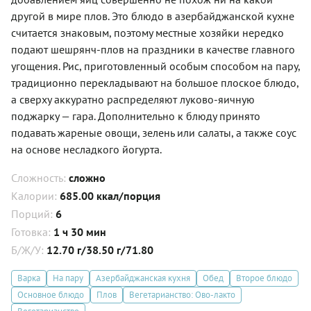
другой в мире плов. Это блюдо в азербайджанской кухне
считается знаковым, поэтому местные хозяйки нередко
подают шешрянч-плов на праздники в качестве главного
угощения. Рис, приготовленный особым способом на пару,
традиционно перекладывают на большое плоское блюдо,
а сверху аккуратно распределяют луково-яичную
поджарку — гара. Дополнительно к блюду принято
подавать жареные овощи, зелень или салаты, а также соус
на основе несладкого йогурта.
Сложность:
сложно
Калории:
685.00 ккал/порция
Порций:
6
Готовка:
1 ч 30 мин
Б/Ж/У:
12.70 г/38.50 г/71.80
Варка
На пару
Азербайджанская кухня
Обед
Второе блюдо
Основное блюдо
Плов
Вегетарианство: Ово-лакто