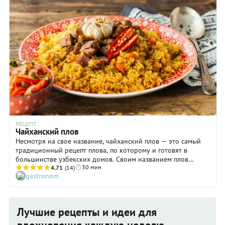
РЕЦЕПТ
Чайханский плов
Несмотря на свое название, чайханский плов — это самый
традиционный рецепт плова, по которому и готовят в
большинстве узбекских домов. Своим названием плов
30 мин
обязан старой ташкентской традиции, когда мужчины
4.71
(14)
gastronom
собираются по четвергам в чайхане «на ош», что означает
«на плов». Ведь в старых махаллинских чайханах плов до
сих пор готовят исключительно мужчины. Готовят так, как
научили в семье. А шкварки от зирвака вылавливают
Лучшие рецепты и идеи для
шумовкой в тарелку и съедают как горячее лакомство, с
лепешкой и сырым луком.