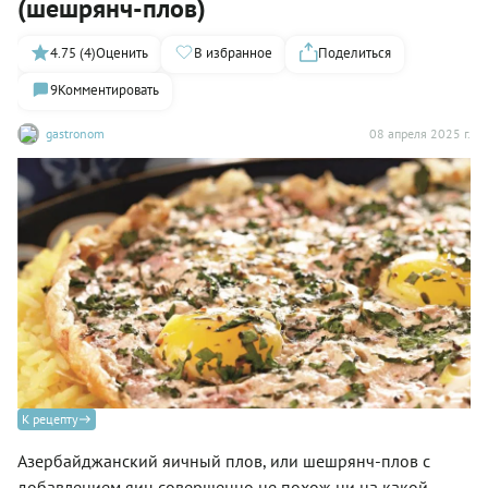
(шешрянч-плов)
4.75 (4)
Оценить
В избранное
Поделиться
9
Комментировать
gastronom
08 апреля 2025 г.
К рецепту
Азербайджанский яичный плов, или шешрянч-плов с
добавлением яиц совершенно не похож ни на какой