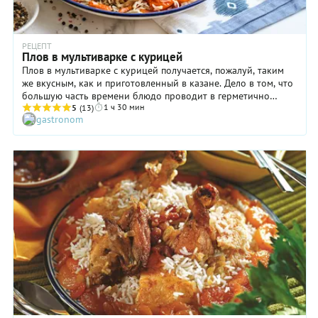
РЕЦЕПТ
Плов в мультиварке с курицей
Плов в мультиварке с курицей получается, пожалуй, таким
же вкусным, как и приготовленный в казане. Дело в том, что
большую часть времени блюдо проводит в герметично
1 ч 30 мин
закрытом приборе, поэтому рис в полной мере
5
(13)
gastronom
пропитывается ароматами сухофруктов и овощей, а также
соками птицы. Приятно и то, что ваше участие в процессе
приготовления плова с курицей в мультиварке сводится к
самому минимуму: подготовке продуктов и первоначальной
обжарке. А после этого — занимайтесь своими делами,
отдыхайте и ждите сигнала от умного прибора.