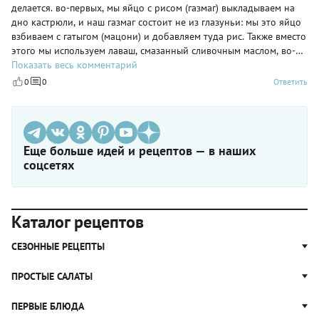
делается. во-первых, мы яйцо с рисом (газмаг) выкладываем на
дно кастрюли, и наш газмаг состоит не из глазуньи: мы это яйцо
взбиваем с гатыгом (мацони) и добавляем туда рис. Также вместо
этого мы используем лаваш, смазанный сливочным маслом, во-
вторых, такой рис не используем для плова, для плова мы
Показать весь комментарий
используем длиннозернистый рис, в основном, басмати. А слово
0
0
Ответить
"гара" - это мясо для плова
Еще больше идей и рецептов — в наших
соцсетях
Каталог рецептов
СЕЗОННЫЕ РЕЦЕПТЫ
Рецепты из капусты
ПРОСТЫЕ САЛАТЫ
Блюда с картошкой
Простые салаты
ПЕРВЫЕ БЛЮДА
Рецепты с грибами