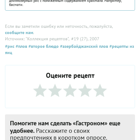
длиннозерный рис с пониженным содержанием крахмала. Например,
басмати.
Если вы заметили ошибку или неточность, пожалуйста,
сообщите нам
.
Источник: "Коллекция рецептов"
, #19 (27), 2007
#рис
#плов
#второе блюдо
#азербайджанский плов
#рецепты из
яиц
Оцените рецепт
Помогите нам сделать «Гастроном» еще
удобнее.
Расскажите о своих
предпочтениях в коротком опросе.