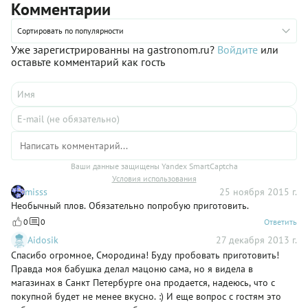
Комментарии
нужно тщательно промыть. Меняйте воду до тех пор, пока
она не станет совершенно чистой — это значит, что весь
крахмал с поверхности зерен удален. Еще одним важным
Сортировать по популярности
моментом следует считать пресное тесто, которым
Уже зарегистрированны на gastronom.ru?
Войдите
или
выстилают дно казана. Во-первых, оно не дает рису
оставьте комментарий как гость
подгореть, а во-вторых, в процессе тепловой обработки
отлично поджаривается и покрывается аппетитной румяной
корочкой.
Ваши данные защищены Yandex SmartCaptcha
Условия использования
misss
25 ноября 2015 г.
Необычный плов. Обязательно попробую приготовить.
0
0
Ответить
Aidosik
27 декабря 2013 г.
Спасибо огромное, Смородина! Буду пробовать приготовить!
Правда моя бабушка делал мацоню сама, но я видела в
магазинах в Санкт Петербурге она продается, надеюсь, что с
покупной будет не менее вкусно. :) И еще вопрос с гостям это