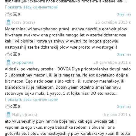
публикации: скажите плов обязательно готовить в казане или
можно обойтись новомодной кастрюлей, не претолстенной, но
Показать весь комментарий
достаточно толстой с покрытием какое сейчас принято.
0
0
Ответить
Гость (гость)
23 октября 2013 г.
Moonshine, wi sowershenno prawi- menya naychila gotowit plow
biwshaya swekrow-ona prozhila mnogo let w azerbeidzhane: wse
kak i wi pishite i xotya ya zhiwy w Awstrii,to inogda gotowlu
nastoyashij azerbeidzhanskij plow-wse prosto w wostorge!!!
0
0
Ответить
смородина
28 сентября 2011 г.
Aidosik, po vashey prosbe - DOVGA Dlya priqotovleniya dovgi nado
3 l domashney maconi, ili je iz magazina. No eot obyatelno doljna
bit macon. Eqo nado ocen silno vzbit - ili ruchnoy meshalkoy, ili
blenderom ili je mikserom. Dobavlyaem otdelno smeshannuyu
stolovuyu lojku muki, 1 yayco, 1 st lojku risa. DO eto nado
pocishtit i melko shinkovat zelen: po odnomu malenkomu puchku-
Показать весь комментарий
kinzi, ukropa, luka poreya (molno zamenit zelenim lukom - zelenoy
0
0
Ответить
casti), myati(mojno i suxim myatoy zamenit), 5-6 listikov shpinata.
Nailya (гость)
6 июля 2011 г.
Zelen promit i ostavit na durshlaq. Smes kotoruyu vzbili blendorom
eto vkusneyshiy plov hmmm boje moy kak ego uvidela tak i
iz maconi polojit na bolushuyu oqon i NE PERESTAVAYA MESHAT
vspomnila ego vkus. moya babashka rodom is Shushi i ona
DEREVYANNOY LOJKOY dovesti do melkovo kipecheniya. Kak tolko
gotovila etot plov, eto nastoyashiy plov Karabaxskoy kuxni!!! tolko
uvidete chto molochnaya smes xocet kipet NE PERESTAVAYA