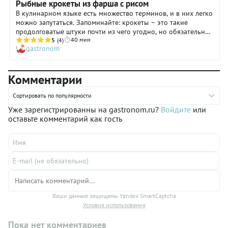
Рыбные крокеты из фарша с рисом
В кулинарном языке есть множество терминов, и в них легко
можно запутаться. Запоминайте: крокеты – это такие
продолговатые штуки почти из чего угодно, но обязательно
40 мин
обвалянные в сухарях и зажаренные до хрустящей корочки.
5
(4)
gastronom
В нашем случае зажарены они не во фритюре, а просто в
масле. Если у вас в хозяйстве завалялась аэрофритюрница –
то это задача как раз для нее, там масла почти не нужно. А в
Комментарии
сковородку придется, конечно, налить.
Сортировать по популярности
Уже зарегистрированны на gastronom.ru?
Войдите
или
оставьте комментарий как гость
Ваши данные защищены Yandex SmartCaptcha
Условия использования
Пока нет комментариев