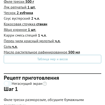
Филе трески
500 г
Лук репчатый
1 шт.
Чеснок
2 зубчика
Соус вустерский
2 ч.л.
Кокосовая стружка
стакан
Яйцо куриное
1 шт.
Карри смесь специй
1 ч.л.
Перец чили красный молотый
ч.л.
Соль
ч.л.
Масло растительное рафинированное
500 мл
Таблица мер и весов
Рецепт приготовления
Негаснущий экран
Шаг 1
Филе трески разморозьте, обсушите бумажными