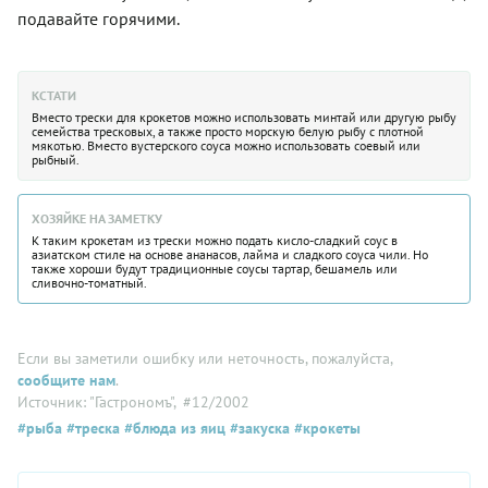
подавайте горячими.
КСТАТИ
Вместо трески для крокетов можно использовать минтай или другую рыбу
семейства тресковых, а также просто морскую белую рыбу с плотной
мякотью. Вместо вустерского соуса можно использовать соевый или
рыбный.
ХОЗЯЙКЕ НА ЗАМЕТКУ
К таким крокетам из трески можно подать кисло-сладкий соус в
азиатском стиле на основе ананасов, лайма и сладкого соуса чили. Но
также хороши будут традиционные соусы тартар, бешамель или
сливочно-томатный.
Если вы заметили ошибку или неточность, пожалуйста,
сообщите нам
.
Источник: "Гастрономъ"
, #12/2002
#рыба
#треска
#блюда из яиц
#закуска
#крокеты