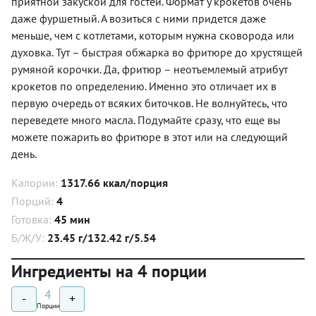
приятной закуской для гостей. Формат у крокетов очень
даже фуршетный. А возиться с ними придется даже
меньше, чем с котлетами, которым нужна сковорода или
духовка. Тут – быстрая обжарка во фритюре до хрустящей
румяной корочки. Да, фритюр – неотъемлемый атрибут
крокетов по определению. Именно это отличает их в
первую очередь от всяких биточков. Не волнуйтесь, что
переведете много масла. Подумайте сразу, что еще вы
можете пожарить во фритюре в этот или на следующий
день.
Калории:
1317.66 ккал/порция
Порций:
4
Готовка:
45 мин
Б/Ж/У:
23.45 г/132.42 г/5.54
Ингредиенты на 4 порции
4
-
+
Порции