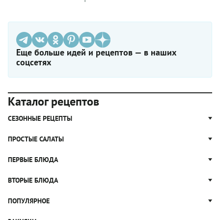
Еще больше идей и рецептов — в наших
соцсетях
Каталог рецептов
СЕЗОННЫЕ РЕЦЕПТЫ
Рецепты из капусты
ПРОСТЫЕ САЛАТЫ
Блюда с картошкой
Простые салаты
ПЕРВЫЕ БЛЮДА
Рецепты с грибами
Салат Оливье
Яблочные пироги
Щи
ВТОРЫЕ БЛЮДА
Салат Цезарь
Рецепты с клюквой
Борщ
Салат Нисуаз
Котлеты
ПОПУЛЯРНОЕ
Блюда из тыквы
Рассольник
Салат Мимоза
Плов
Гороховый суп
Пицца