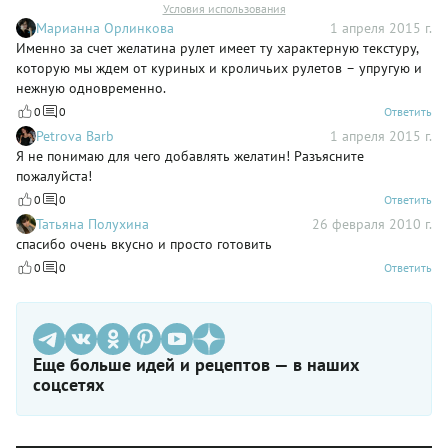
Условия использования
Марианна Орлинкова
1 апреля 2015 г.
Именно за счет желатина рулет имеет ту характерную текстуру,
которую мы ждем от куриных и кроличьих рулетов – упругую и
нежную одновременно.
0
0
Ответить
Petrova Barb
1 апреля 2015 г.
Я не понимаю для чего добавлять желатин! Разъясните
пожалуйста!
0
0
Ответить
Татьяна Полухина
26 февраля 2010 г.
спасибо очень вкусно и просто готовить
0
0
Ответить
Еще больше идей и рецептов — в наших
соцсетях