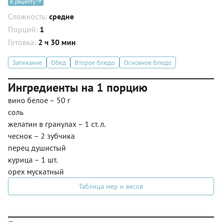
К рецепту
Сложность:
средне
Порций:
1
Готовка:
2 ч 30 мин
Запекание
Обед
Второе блюдо
Основное блюдо
Ингредиенты на 1 порцию
вино белое – 50 г
соль
желатин в гранулах – 1 ст. л.
чеснок – 2 зубчика
перец душистый
курица – 1 шт.
орех мускатный
Таблица мер и весов