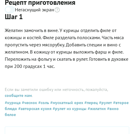
Рецепт приготовления
Негаснущий экран
Шаг 1
Желатин замочить в вине. У курицы отделить филе от
кожицы и костей. Филе разделать полосками. Часть мяса
пропустить через мясорубку. Добавить специи и вино с
желатином. В кожицу от курицы выложить фарш и филе.
Переложить на фольгу и скатать в рулет. Готовить в духовке
при 200 градусах 1 час.
Если вы заметили ошибку или неточность, пожалуйста,
сообщите нам
.
#курица
#чеснок
#соль
#мускатный орех
#перец
#рулет
#второе
блюдо
#авторская кухня
#рулет из курицы
#желатин
#вино
белое