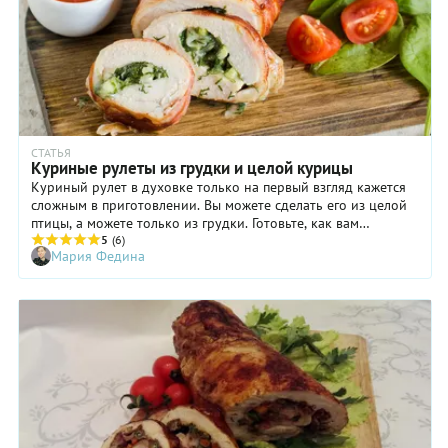
СТАТЬЯ
Куриные рулеты из грудки и целой курицы
Куриный рулет в духовке только на первый взгляд кажется
сложным в приготовлении. Вы можете сделать его из целой
птицы, а можете только из грудки. Готовьте, как вам
нравится: с сухофруктами или грибами, с брусничным
5
(6)
Мария Федина
соусом или в беконе. Запекайте домашний куриный рулет в
духовке и добавляйте получившееся блюдо в копилку
новогодних и праздничных рецептов.