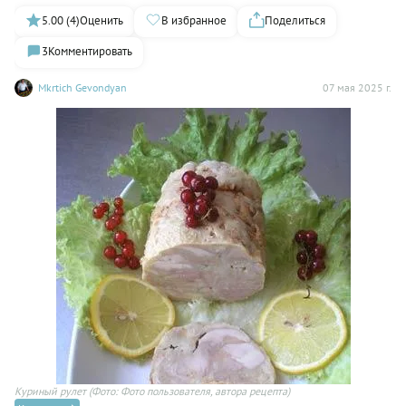
5.00 (4)
Оценить
В избранное
Поделиться
3
Комментировать
Mkrtich Gevondyan
07 мая 2025 г.
Куриный рулет
(Фото: Фото пользователя, автора рецепта)