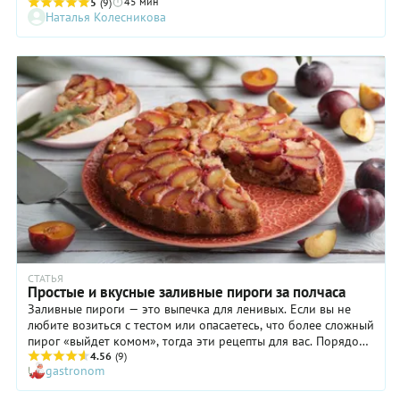
45 мин
Заливные пироги получаются пышными, нежными и
5
(9)
Наталья Колесникова
буквально тают во рту. Это настоящая палочка-выручалочка
для занятых людей. Быстрое тесто готовится на кефире, а
начинка — из отварной, запеченной или даже сырой рыбы,
главное — удалить из рыбы все кости. Процесс можно
ускорить, если взять для начинки рыбные консервы, но,
конечно, пирог из свежей или замороженной рыбы
получится гораздо вкуснее. Причем в дело годится любая
рыба — речная, морская, красная или белая. Из жирной
рыбки начинка получится более сочная, а маложирную
можно сдобрить сметаной или растопленным сливочным
маслом. В начинку также можно добавить лук, зелень,
вареные яйца, капусту, картофель — полный простор для
вашей фантазии.
СТАТЬЯ
Простые и вкусные заливные пироги за полчаса
Заливные пироги — это выпечка для ленивых. Если вы не
любите возиться с тестом или опасаетесь, что более сложный
пирог «выйдет комом», тогда эти рецепты для вас. Порядок
действий элементарный: все взять, смешать и залить. Тесто
4.56
(9)
gastronom
для этих быстрых и простых пирогов готовят на сметане,
майонезе или кефире: главное, чтобы оно было достаточно