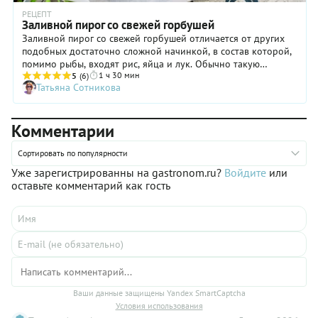
РЕЦЕПТ
Заливной пирог со свежей горбушей
Заливной пирог со свежей горбушей отличается от других
подобных достаточно сложной начинкой, в состав которой,
помимо рыбы, входят рис, яйца и лук. Обычно такую
1 ч 30 мин
выпечку готовят из основательного теста, например,
5
(6)
Татьяна Сотникова
дрожжевого, но мы решили использовать простое, жидкое,
на яйцах и сметане. И, между прочим, получилось, ничуть не
хуже! Что касается горбуши, мы настаиваем на отварной
Комментарии
свежей, а не консервированной из банки. В этом случае вкус
начинки пирога будет более нежным, деликатным, поистине
«домашним».
Сортировать по популярности
Уже зарегистрированны на gastronom.ru?
Войдите
или
оставьте комментарий как гость
Ваши данные защищены Yandex SmartCaptcha
Условия использования