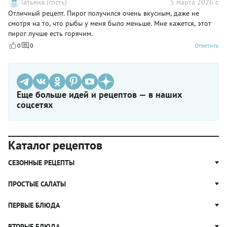
Татьяна (гость)
5 марта 2026 г.
Отличный рецепт. Пирог получился очень вкусным, даже не
смотря на то, что рыбы у меня было меньше. Мне кажется, этот
пирог лучше есть горячим.
0
0
Ответить
Еще больше идей и рецептов — в наших
соцсетях
Каталог рецептов
СЕЗОННЫЕ РЕЦЕПТЫ
Рецепты из капусты
ПРОСТЫЕ САЛАТЫ
Блюда с картошкой
Простые салаты
ПЕРВЫЕ БЛЮДА
Рецепты с грибами
Салат Оливье
Яблочные пироги
Щи
ВТОРЫЕ БЛЮДА