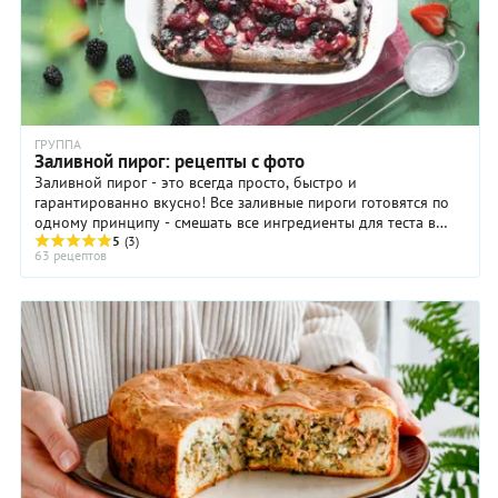
ГРУППА
Заливной пирог: рецепты с фото
Заливной пирог - это всегда просто, быстро и
гарантированно вкусно! Все заливные пироги готовятся по
одному принципу - смешать все ингредиенты для теста в
одной миске, перелить в форму, добавить начинку (ее
5
(3)
63 рецептов
можно смешать с тестом, выложить сверху или наоборот,
под тесто или разместить между двумя слоями теста) и
можно накрывать на стол - меньше че через час пирог будет
готов.