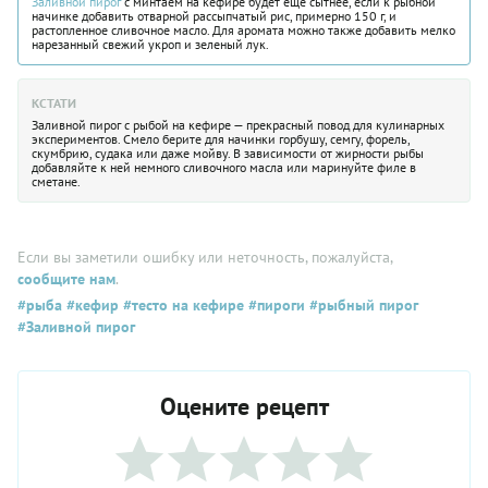
Заливной пирог
с минтаем на кефире будет еще сытнее, если к рыбной
начинке добавить отварной рассыпчатый рис, примерно 150 г, и
растопленное сливочное масло. Для аромата можно также добавить мелко
нарезанный свежий укроп и зеленый лук.
КСТАТИ
Заливной пирог с рыбой на кефире — прекрасный повод для кулинарных
экспериментов. Смело берите для начинки горбушу, семгу, форель,
скумбрию, судака или даже мойву. В зависимости от жирности рыбы
добавляйте к ней немного сливочного масла или маринуйте филе в
сметане.
Если вы заметили ошибку или неточность, пожалуйста,
сообщите нам
.
#рыба
#кефир
#тесто на кефире
#пироги
#рыбный пирог
#Заливной пирог
Оцените рецепт