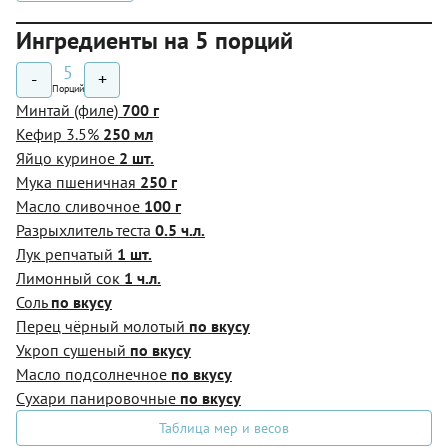
Ингредиенты на 5 порций
5
-
+
Порций
Минтай (филе)
700 г
Кефир 3.5%
250 мл
Яйцо куриное
2 шт.
Мука пшеничная
250 г
Масло сливочное
100 г
Разрыхлитель теста
0.5 ч.л.
Лук репчатый
1 шт.
Лимонный сок
1 ч.л.
Соль
по вкусу
Перец чёрный молотый
по вкусу
Укроп сушеный
по вкусу
Масло подсолнечное
по вкусу
Сухари панировочные
по вкусу
Таблица мер и весов