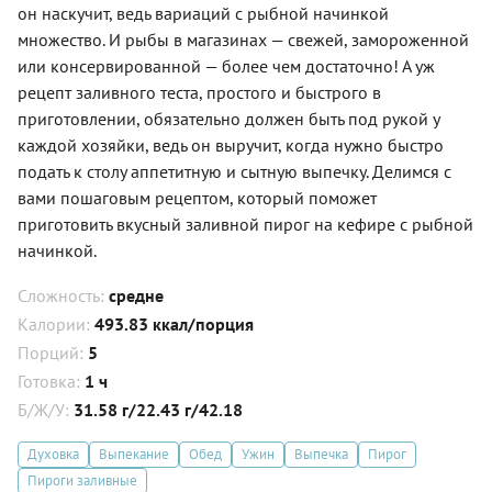
он наскучит, ведь вариаций с рыбной начинкой
множество. И рыбы в магазинах — свежей, замороженной
или консервированной — более чем достаточно! А уж
рецепт заливного теста, простого и быстрого в
приготовлении, обязательно должен быть под рукой у
каждой хозяйки, ведь он выручит, когда нужно быстро
подать к столу аппетитную и сытную выпечку. Делимся с
вами пошаговым рецептом, который поможет
приготовить вкусный заливной пирог на кефире с рыбной
начинкой.
Сложность:
средне
Калории:
493.83 ккал/порция
Порций:
5
Готовка:
1 ч
Б/Ж/У:
31.58 г/22.43 г/42.18
Духовка
Выпекание
Обед
Ужин
Выпечка
Пирог
Пироги заливные