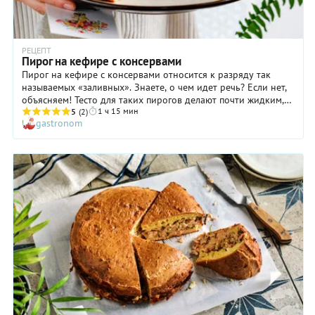
РЕЦЕПТ
Пирог на кефире с консервами
Пирог на кефире с консервами относится к разряду так
называемых «заливных». Знаете, о чем идет речь? Если нет,
объясняем! Тесто для таких пирогов делают почти жидким,
1 ч 15 мин
потому оно не раскатывается, а в прямом смысле слова
5
(2)
gastronom
выливается: часть — в форму, часть — уже на начинку.
Которая, кстати, готовится очень легко и быстро, потому что
основу ее составляют рыбные консервы. Зелень придает
начинке пряный вкус и чудесный аромат, а сыр — приятную,
очень нежную текстуру. То есть, перед вами тот самый
рецепт, который просто необходимо проверить в деле при
первой же возможности!