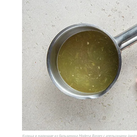
Курица в маринаде из бальзамика Modena Borges с апельсинами (gastr