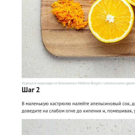
Курица в маринаде из бальзамика Modena Borges с апельсинами (gastr
Шаг 2
В маленькую кастрюлю налейте апельсиновый сок, д
доведите на слабом огне до кипения и, помешивая, 