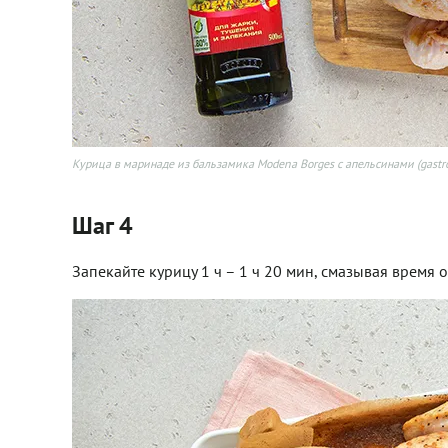
Курица в маринаде из бальзамика Modena Borges с апельсинами (gastr
Шаг 4
Запекайте курицу 1 ч – 1 ч 20 мин, смазывая время