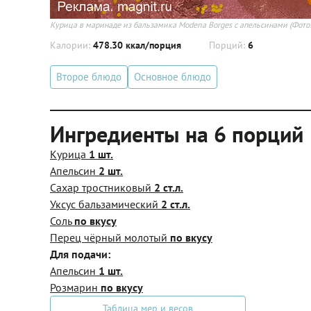
Курица в маринаде из бальзамика Modena Borges с апельсинами
(Фото:
Калории:
478.30 ккал/порция
Порций:
6
Второе блюдо
Основное блюдо
Ингредиенты на 6 порций
Курица
1 шт.
Апельсин
2 шт.
Сахар тростниковый
2 ст.л.
Уксус бальзамический
2 ст.л.
Соль
по вкусу
Перец чёрный молотый
по вкусу
Для подачи:
Апельсин
1 шт.
Розмарин
по вкусу
Таблица мер и весов