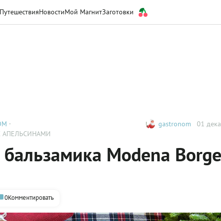
Путешествия
Новости
Мой Магнит
Заготовки
ОМ
gastronom
01 дека
С АПЕЛЬСИНАМИ
 бальзамика Modena Borge
0
Комментировать