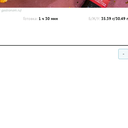
 gastronom.ru)
Готовка:
1 ч 30 мин
Б/Ж/У:
35.39 г/30.49 
-