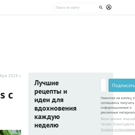
бря 2024 г.
Лучшие
Подписать
рецепты и
s с
идеи для
Нажимая на кнопку, я
соглашаюсь получать
вдохновения
информационные и
рекламные материал
каждую
Ваши данные защищ
неделю
Yandex SmartCaptcha
Условия использован