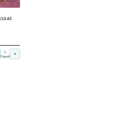
г/15.63
6
+
Порций