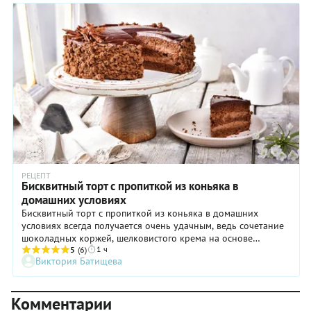
следовать нашим советам.
РЕЦЕПТ
Бисквитный торт с пропиткой из коньяка в
домашних условиях
Бисквитный торт с пропиткой из коньяка в домашних
условиях всегда получается очень удачным, ведь сочетание
шоколадных коржей, шелковистого крема на основе
1 ч
натурального шоколада и пропитки с крепким ароматным
5
(6)
Виктория Батищева
алкоголем считается классическим. Важно правильно испечь
бисквит, а основа успеха здесь — хорошо взбить яйца
(опытные хозяйки могут не делить их на белки и желтки) и
Комментарии
аккуратно, но быстро ввести сухие ингредиенты, сохранив