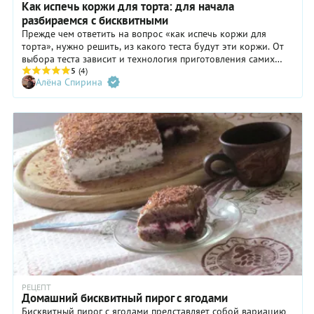
Как испечь коржи для торта: для начала
разбираемся с бисквитными
Прежде чем ответить на вопрос «как испечь коржи для
торта», нужно решить, из какого теста будут эти коржи. От
выбора теста зависит и технология приготовления самих
коржей, и прослойка, которой они будут соединены, и
5
(4)
Алёна Спирина
какой в результате этого соединения получится торт.
Сегодня поговорим о том, как испечь бисквитные коржи.
РЕЦЕПТ
Домашний бисквитный пирог с ягодами
Бисквитный пирог с ягодами представляет собой вариацию