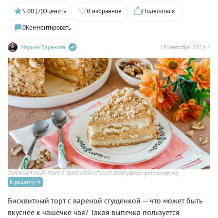
5.00 (7)
Оценить
В избранное
Поделиться
0
Комментировать
Марина Баранова
29 сентября 2024 г.
БИСКВИТНЫЙ ТОРТ С ВАРЕНОЙ СГУЩЁНКОЙ
(Фото: gastronom.ru)
К рецепту
Бисквитный торт с вареной сгущенкой — что может быть
вкуснее к чашечке чая? Такая выпечка пользуется