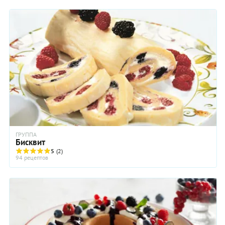
ГРУППА
Бисквит
5
(2)
94 рецептов