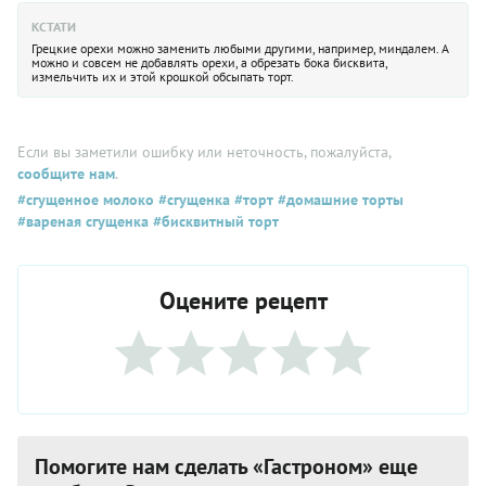
КСТАТИ
Грецкие орехи можно заменить любыми другими, например, миндалем. А
можно и совсем не добавлять орехи, а обрезать бока бисквита,
измельчить их и этой крошкой обсыпать торт.
Если вы заметили ошибку или неточность, пожалуйста,
сообщите нам
.
#сгущенное молоко
#сгущенка
#торт
#домашние торты
#вареная сгущенка
#бисквитный торт
Оцените рецепт
Помогите нам сделать «Гастроном» еще