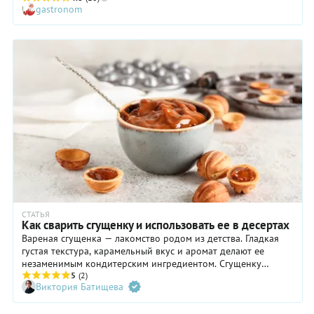
gastronom
умиротворять. Существует несколько версий этого десерта,
одна из которых представлена здесь. Согласно нашему
рецепту, в состав теста входят измельченные грецкие орехи,
которые делают вкус коржей слегка маслянистым, а текстуру
— выразительной. Ну а крем для медовика с вареной
сгущенкой мы приготовили на основе сметаны. Как вы
понимаете, чем она вкуснее, тем лучше будет конечный
результат!
СТАТЬЯ
Как сварить сгущенку и использовать ее в десертах
Вареная сгущенка — лакомство родом из детства. Гладкая
густая текстура, карамельный вкус и аромат делают ее
незаменимым кондитерским ингредиентом. Сгущенку
добавляют в кремы, тесто, наполняют вафельные трубочки и
5
(2)
Виктория Батищева
орешки, прослаивают вафли, мороженое и просто едят
ложкой. В магазинах можно купить уже готовую сгущенку
или сварить ее самостоятельно — это нетрудно, если