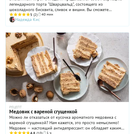
легендарного торта "Шварцвальд", состоящего из
шоколадного бисквита, сливок и вишни. Вы сможете
40 мин
приготовить его в любое время года, потому что вишню для
5
(2)
Надежда Кис
бисквита можно брать и свежую, и замороженную, а
остальные продукты всесезонны! Для кремовой прослойки
пирога нужно использовать сметану 30%-ной жирности.
Менее жирная сметана здесь не подходит, т. к. она
недостаточно густая и плотная. Если вы не нашли
подходящий продукт, замените сметану сливками. Их
потребуется примерно 300 мл. Прежде, чем взбивать,
обязательно их охладите, тогда крем получится густым и
воздушным.
РЕЦЕПТ
Медовик с вареной сгущенкой
Можно ли отказаться от кусочка ароматного медовика с
вареной сгущенкой? Нам кажется, это просто немыслимо!
Медовик — настоящий антидепрессант: он обладает каким-
1 ч
то уникальным магическим свойством успокаивать и
4.8
(10)