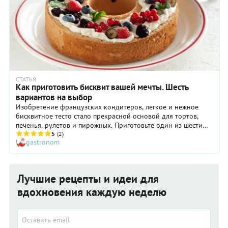
СТАТЬЯ
Как приготовить бисквит вашей мечты. Шесть
вариантов на выбор
Изобретение французских кондитеров, легкое и нежное
бисквитное тесто стало прекрасной основой для тортов,
печенья, рулетов и пирожных. Приготовьте один из шести
вариантов бисквита или каждый по очереди, чтобы понять,
5
(2)
gastronom
какой из них станет для вас самым любимым – классический,
женуаз, дакуаз, джоконда, ангельский или шифоновый
бисквит.
Лучшие рецепты и идеи для
вдохновения каждую неделю