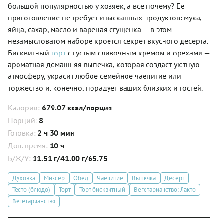
большой популярностью у хозяек, а все почему? Ее
приготовление не требует изысканных продуктов: мука,
яйца, сахар, масло и вареная сгущенка — в этом
незамысловатом наборе кроется секрет вкусного десерта.
Бисквитный
торт
с густым сливочным кремом и орехами —
ароматная домашняя выпечка, которая создаст уютную
атмосферу, украсит любое семейное чаепитие или
торжество и, конечно, порадует ваших близких и гостей.
Калории:
679.07 ккал/порция
Порций:
8
Готовка:
2 ч 30 мин
Доп. время:
10 ч
Б/Ж/У:
11.51 г/41.00 г/65.75
Духовка
Миксер
Обед
Чаепитие
Выпечка
Десерт
Тесто (блюдо)
Торт
Торт бисквитный
Вегетарианство: Лакто
Вегетарианство