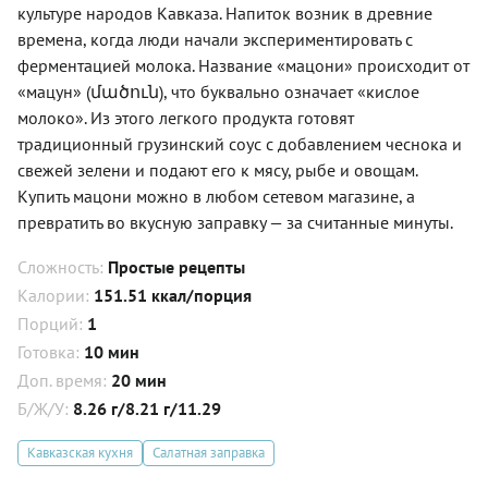
культуре народов Кавказа. Напиток возник в древние
времена, когда люди начали экспериментировать с
ферментацией молока. Название «мацони» происходит от
«мацун» (մածուն), что буквально означает «кислое
молоко». Из этого легкого продукта готовят
традиционный грузинский соус с добавлением чеснока и
свежей зелени и подают его к мясу, рыбе и овощам.
Купить мацони можно в любом сетевом магазине, а
превратить во вкусную заправку — за считанные минуты.
Сложность:
Простые рецепты
Калории:
151.51 ккал/порция
Порций:
1
Готовка:
10 мин
Доп. время:
20 мин
Б/Ж/У:
8.26 г/8.21 г/11.29
Кавказская кухня
Салатная заправка