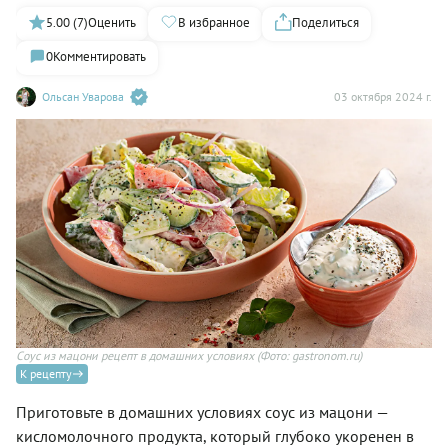
5.00 (7)
Оценить
В избранное
Поделиться
0
Комментировать
Ольсан Уварова
03 октября 2024 г.
Соус из мацони рецепт в домашних условиях
(Фото: gastronom.ru)
К рецепту
Приготовьте в домашних условиях соус из мацони —
кисломолочного продукта, который глубоко укоренен в