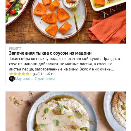
РЕЦЕПТ
Запеченная тыква с соусом из мацони
Таким образом тыкву подают в осетинской кухне. Правда, в
соус из мацони добавляют не мятные листья, а соленые
листья перца, заготовленные на зиму. Вкус у них очень
1 ч 10 мин
интересный – если увидите когда-нибудь на рынке у
5
(4)
Марианна Орлинкова
продавцов с Кавказа банки с темно-зеленым наполнением,
поинтересуйтесь, вдруг это не виноград? А пока у вас такой
банки нет, просто измельчите свежей мяты, смешайте ее с
остальными ингредиентами – и получится шикарный соус к
«стейкам» из тыквы. Можно их в духовке запечь, а можно и
просто на сковороде поджарить. Только режьте тогда тыкву
потоньше, чтобы она успела на сковороде прожариться.