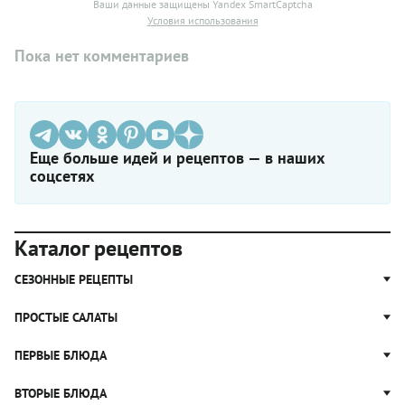
Ваши данные защищены Yandex SmartCaptcha
Условия использования
Пока нет комментариев
Еще больше идей и рецептов — в наших
соцсетях
Каталог рецептов
СЕЗОННЫЕ РЕЦЕПТЫ
Рецепты из капусты
ПРОСТЫЕ САЛАТЫ
Блюда с картошкой
Простые салаты
ПЕРВЫЕ БЛЮДА
Рецепты с грибами
Салат Оливье
Яблочные пироги
Щи
ВТОРЫЕ БЛЮДА
Салат Цезарь