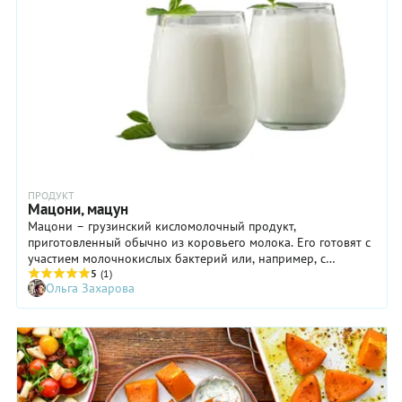
ПРОДУКТ
Мацони, мацун
Мацони – грузинский кисломолочный продукт,
приготовленный обычно из коровьего молока. Его готовят с
участием молочнокислых бактерий или, например, с
добавлением к молоку уже готового мацони. В Армении есть
5
(1)
Ольга Захарова
схожий продукт — мацун. Похожее сквашивание молока
делают и турки, и азербайджанцы, а также жители
Средиземноморья, Ближнего Востока и Азии.