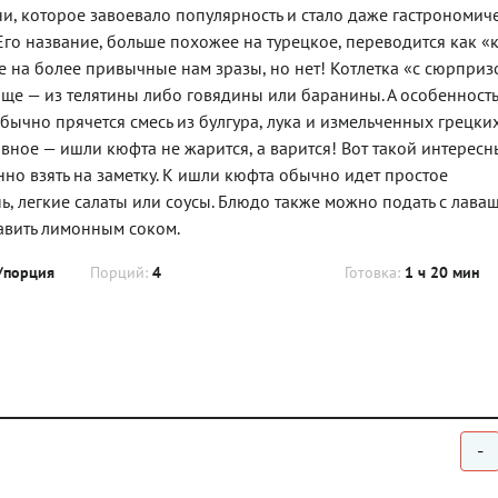
, которое завоевало популярность и стало даже гастрономич
го название, больше похожее на турецкое, переводится как «к
е на более привычные нам зразы, но нет! Котлетка «с сюрприз
аще — из телятины либо говядины или баранины. А особеннос
бычно прячется смесь из булгура, лука и измельченных грецки
вное — ишли кюфта не жарится, а варится! Вот такой интересн
о взять на заметку. К ишли кюфта обычно идет простое
нь, легкие салаты или соусы. Блюдо также можно подать с лава
авить лимонным соком.
/порция
Порций:
4
Готовка:
1 ч 20 мин
-