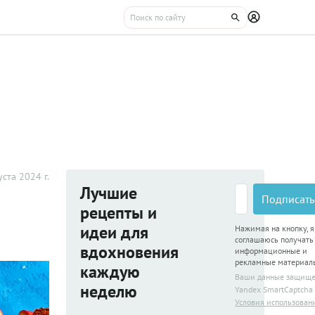
уста 2024 г.
Лучшие
Подписать
рецепты и
идеи для
Нажимая на кнопку, я
соглашаюсь получать
вдохновения
информационные и
рекламные материал
каждую
Ваши данные защищ
неделю
Yandex SmartCaptcha
Условия использован