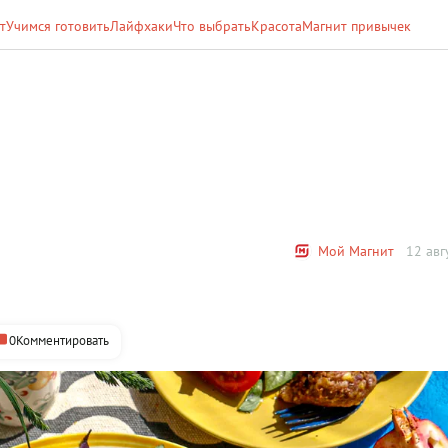
т
Учимся готовить
Лайфхаки
Что выбрать
Красота
Магнит привычек
Мой Магнит
12 авг
0
Комментировать