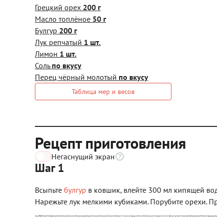
Грецкий орех
200 г
Масло топлёное
50 г
Булгур
200 г
Лук репчатый
1 шт.
Лимон
1 шт.
Соль
по вкусу
Перец чёрный молотый
по вкусу
Таблица мер и весов
Рецепт приготовления
Негаснущий экран
Шаг 1
Всыпьте
булгур
в ковшик, влейте 300 мл кипящей воды
Нарежьте лук мелкими кубиками. Порубите орехи. Пр