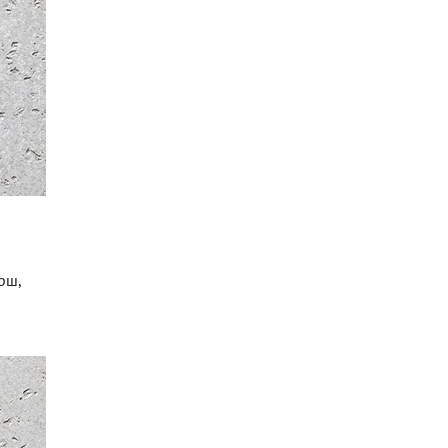
рш,
я