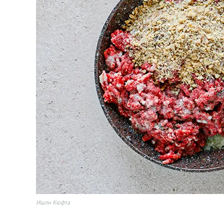
Ишли Кюфта