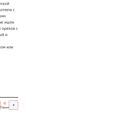
еской
отлета с
ом»
тью ишли
х орехов с
ый и
шом или
4
+
Порции