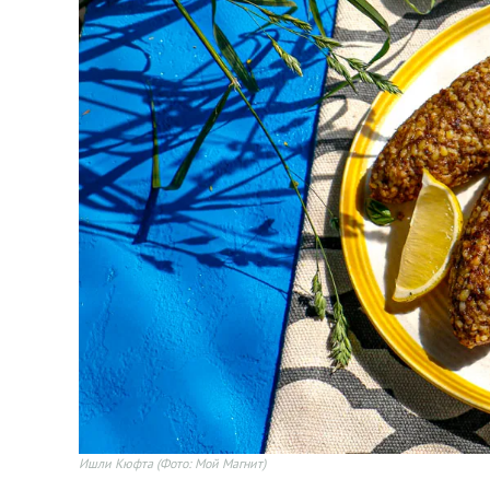
Ишли Кюфта
(Фото: Мой Магнит)