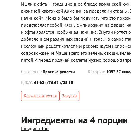
Ишли кюфта — традиционное блюдо армянской кухни
визитной карточкой Армении за пределами страны. Е
начинкой». Можно было бы подумать, что это похож
представляет собой мясные «пирожки» из фарша, ч
кюфты является необычная начинка. Внутри котлет о
добавлением различных специй и трав. Но самое гла
несложный рецепт котлет мы рекомендуем непременн
сопровождение. Чаще всего это зелень, овощи, зеле
питой. А перед подачей котлеты нужно хорошо запр
Сложность:
Простые рецепты
Калории:
1092.87 ккал
Б/Ж/У:
61.63 г/76.67 г/35.55
Кавказская кухня
Закуска
Ингредиенты на 4 порции
Говядина
1 кг