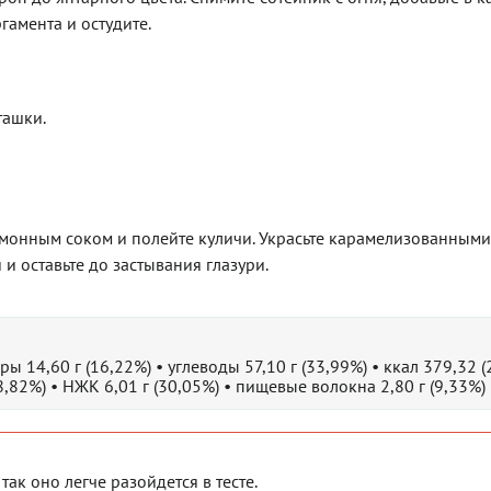
гамента и остудите.
ташки.
имонным соком и полейте куличи. Украсьте карамелизованными
и оставьте до застывания глазури.
ры 14,60 г (16,22%) • углеводы 57,10 г (33,99%) • ккал 379,32 
58,82%) • НЖК 6,01 г (30,05%) • пищевые волокна 2,80 г (9,33%)
ак оно легче разойдется в тесте.