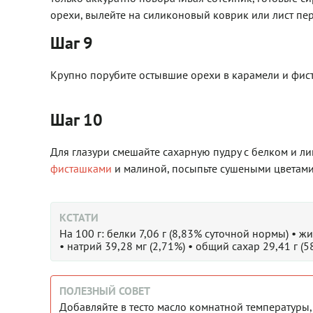
орехи, вылейте на силиконовый коврик или лист пер
Шаг 9
Крупно порубите остывшие орехи в карамели и фис
Шаг 10
Для глазури смешайте сахарную пудру с белком и л
фисташками
и малиной, посыпьте сушеными цветами 
КСТАТИ
На 100 г: белки 7,06 г (8,83% суточной нормы) • жи
• натрий 39,28 мг (2,71%) • общий сахар 29,41 г (
ПОЛЕЗНЫЙ СОВЕТ
Добавляйте в тесто масло комнатной температуры, т