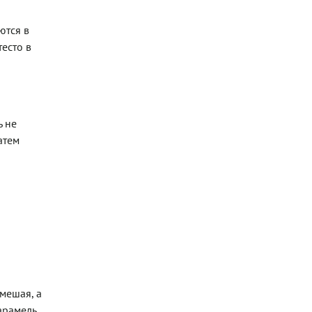
ются в
есто в
ь не
атем
 мешая, а
карамель