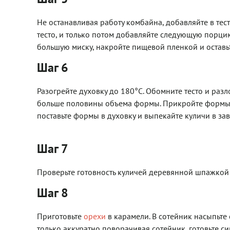
Не останавливая работу комбайна, добавляйте в тес
тесто, и только потом добавляйте следующую порцию
большую миску, накройте пищевой пленкой и оставьт
Шаг 6
Разогрейте духовку до 180°С. Обомните тесто и раз
больше половины объема формы. Прикройте формы по
поставьте формы в духовку и выпекайте куличи в за
Шаг 7
Проверьте готовность куличей деревянной шпажкой 
Шаг 8
Приготовьте
орехи
в карамели. В сотейник насыпьте 
только аккуратно поворачивая сотейник, готовьте си