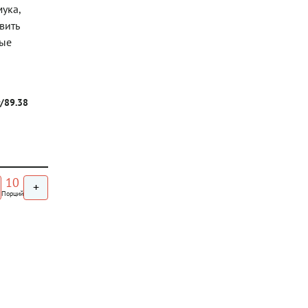
ука,
вить
ные
г/89.38
10
+
Порций