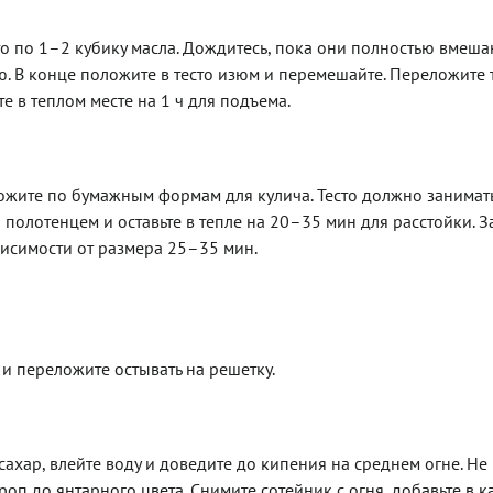
то по 1–2 кубику масла. Дождитесь, пока они полностью вмеша
. В конце положите в тесто изюм и перемешайте. Переложите т
е в теплом месте на 1 ч для подъема.
ложите по бумажным формам для кулича. Тесто должно занимат
лотенцем и оставьте в тепле на 20–35 мин для расстойки. З
висимости от размера 25–35 мин.
и переложите остывать на решетку.
сахар, влейте воду и доведите до кипения на среднем огне. Не
роп до янтарного цвета. Снимите сотейник с огня, добавьте в 