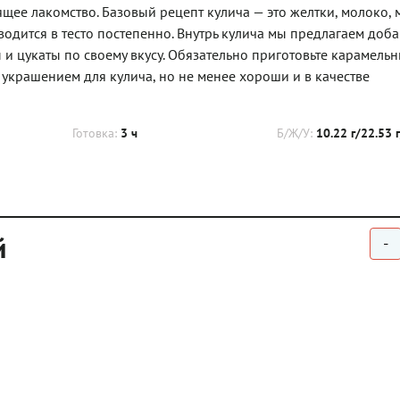
щее лакомство. Базовый рецепт кулича — это желтки, молоко, м
одится в тесто постепенно. Внутрь кулича мы предлагаем доба
 и цукаты по своему вкусу. Обязательно приготовьте карамель
украшением для кулича, но не менее хороши и в качестве
Готовка:
3 ч
Б/Ж/У:
10.22 г/22.53 
й
-