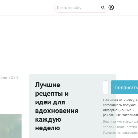
еля 2024 г.
Лучшие
Подписать
рецепты и
идеи для
Нажимая на кнопку, я
соглашаюсь получать
вдохновения
информационные и
рекламные материал
каждую
Ваши данные защищ
неделю
Yandex SmartCaptcha
Условия использован