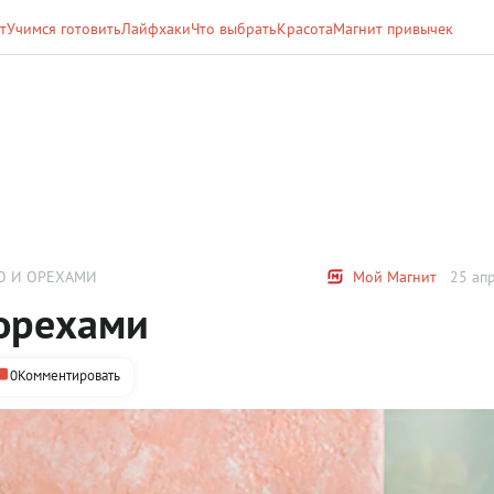
т
Учимся готовить
Лайфхаки
Что выбрать
Красота
Магнит привычек
Ю И ОРЕХАМИ
Мой Магнит
25 апр
 орехами
0
Комментировать