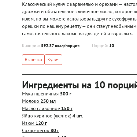
Классический кулич с карамелью и орехами — настоя
дрожжи и обязательное сливочное масло, которое вв
изюм, но вы можете использовать другие сухофрукты
орешки по нашему рецепту — они станут необычным 
самостоятельного лакомства для детей и взрослых.
Калории:
592.87 ккал/порция
Порций:
10
Выпечка
Кулич
Ингредиенты на 10 порци
Мука пшеничная
500 г
Молоко
250 мл
Масло сливочное
150 г
Яйцо куриное (желток)
4 шт.
Изюм
120 г
Сахар-песок
80 г