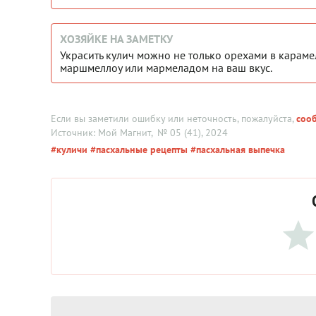
ХОЗЯЙКЕ НА ЗАМЕТКУ
Украсить кулич можно не только орехами в караме
маршмеллоу или мармеладом на ваш вкус.
Если вы заметили ошибку или неточность, пожалуйста,
соо
Источник: Мой Магнит
, № 05 (41), 2024
#куличи
#пасхальные рецепты
#пасхальная выпечка