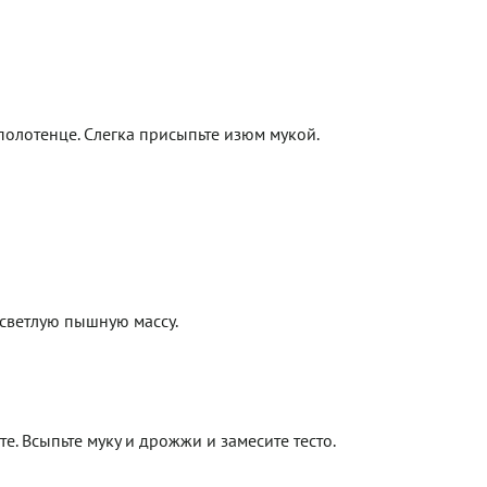
олотенце. Слегка присыпьте изюм мукой.
 светлую пышную массу.
е. Всыпьте муку и дрожжи и замесите тесто.