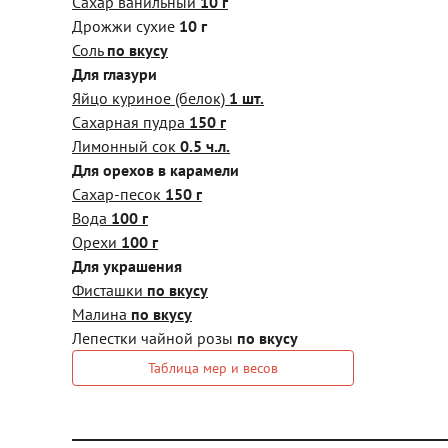
Сахар ванильный
10 г
Дрожжи сухие
10 г
Соль
по вкусу
Для глазури
Яйцо куриное (белок)
1 шт.
Сахарная пудра
150 г
Лимонный сок
0.5 ч.л.
Для орехов в карамели
Сахар-песок
150 г
Вода
100 г
Орехи
100 г
Для украшения
Фисташки
по вкусу
Малина
по вкусу
Лепестки чайной розы
по вкусу
Таблица мер и весов