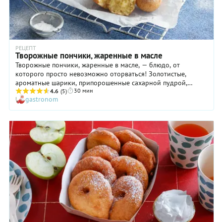
РЕЦЕПТ
Творожные пончики, жаренные в масле
Творожные пончики, жаренные в масле, — блюдо, от
которого просто невозможно оторваться! Золотистые,
ароматные шарики, припорошенные сахарной пудрой,
30 мин
вызывают непреодолимое желание съесть еще один... И еще
4.6
(5)
gastronom
один, и еще! Готовятся пончики довольно быстро и просто,
главное — быть осторожным при жарке их в кипящем масле.
Кстати, узнать, достаточно ли оно нагрелось, можно и без
термометра: опустите в него деревянную палочку и, если
вокруг начинают образовываться мелкие пузырьки, то
фритюр готов. Творожные пончики, жаренные в масле,
следует подавать на стол сразу, потому что с пылу с жару
они особенно хороши!