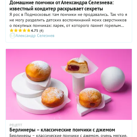
Домашние пончики от Александра Селезнева:
известный кондитер раскрывает секреты
Я рос в Подмосковье: там пончики не продавались. Так что я
не могу разделить детских воспоминаний моих сверстников
о покупных пончиках: ларек, от которого пахнет горелым
маслом; могучая тетка в условно-белом халате; огромная
4.75
(4)
Александр Селезнев
машина, выплевывающая в котел с кипящим маслом сырые,
белые пончики; желоб, по которому валятся пончики в
жирный, норовящий прорваться бумажный пакет;
обжигающее пальцы тяжелое тесто; сахарная пудра на дне
пакета, на пончиках, на щеках, на одежде… Говорят, это
было очень вкусно и стоило 5 копеек. Ну а то, что эти
пончики в животе превращались в камень... кого в детстве
волнуют такие мелочи!
РЕЦЕПТ
Берлинеры – классические пончики с джемом
Берлинеры – классические пончики с джемом, очень мягкие,