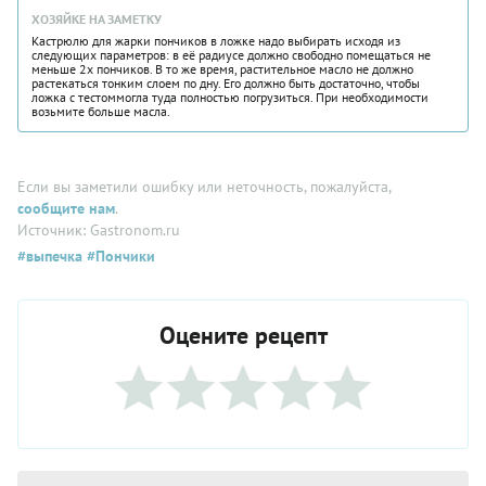
ХОЗЯЙКЕ НА ЗАМЕТКУ
Кастрюлю для жарки пончиков в ложке надо выбирать исходя из
следующих параметров: в её радиусе должно свободно помещаться не
меньше 2х пончиков. В то же время, растительное масло не должно
растекаться тонким слоем по дну. Его должно быть достаточно, чтобы
ложка с тестоммогла туда полностью погрузиться. При необходимости
возьмите больше масла.
Если вы заметили ошибку или неточность, пожалуйста,
сообщите нам
.
Источник: Gastronom.ru
#выпечка
#Пончики
Оцените рецепт