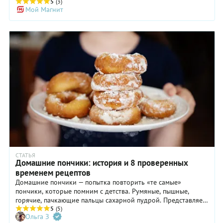
глазури или обсыпке. Рассказываем, на что обратить
5
(3)
Мой Магнит
внимание при приготовлении.
СТАТЬЯ
Домашние пончики: история и 8 проверенных
временем рецептов
Домашние пончики — попытка повторить «те самые»
пончики, которые помним с детства. Румяные, пышные,
горячие, пачкающие пальцы сахарной пудрой. Представляем
вам самые разные домашние пончики и пышки.
5
(5)
Ольга З