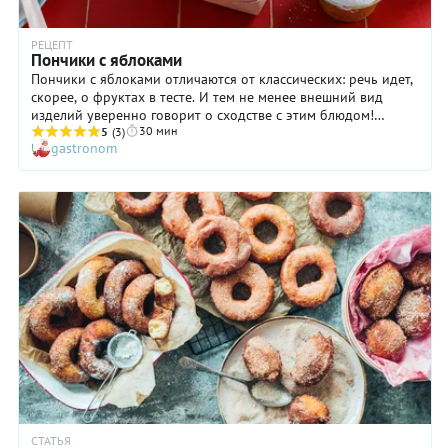
РЕЦЕПТ
Пончики с яблоками
Пончики с яблоками отличаются от классических: речь идет,
скорее, о фруктах в тесте. И тем не менее внешний вид
изделий уверенно говорит о сходстве с этим блюдом!
30 мин
Почему так? Потому что яблоки мы нарезаем кружочками,
5
(3)
gastronom
предварительно удалив из фруктов сердцевину с семенами.
Вуаля: колечки готовы! Затем мы обмакиваем яблоки в тесто
и жарим до румяной корочки во фритюре, как и положено
пончикам. Ну а уж если при подаче дополнить их взбитыми
сливками, как предложено в рецепте... Тогда спорить о том,
настоящие это пончики или нет, точно никто не станет!
СТАТЬЯ