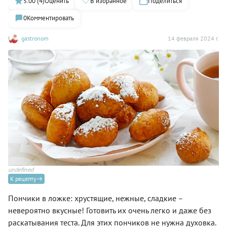
5.00 (4)
Оценить
В избранное
Поделиться
0
Комментировать
gastronom
14 февраля 2024 г.
undefined
К рецепту
Пончики в ложке: хрустящие, нежные, сладкие –
невероятно вкусные! Готовить их очень легко и даже без
раскатывания теста. Для этих пончиков не нужна духовка.