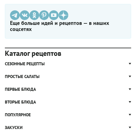
Еще больше идей и рецептов — в наших
соцсетях
Каталог рецептов
СЕЗОННЫЕ РЕЦЕПТЫ
Рецепты из капусты
ПРОСТЫЕ САЛАТЫ
Блюда с картошкой
Простые салаты
ПЕРВЫЕ БЛЮДА
Рецепты с грибами
Салат Оливье
Яблочные пироги
Щи
ВТОРЫЕ БЛЮДА
Салат Цезарь
Рецепты с клюквой
Борщ
Салат Нисуаз
Котлеты
ПОПУЛЯРНОЕ
Блюда из тыквы
Рассольник
Салат Мимоза
Плов
Гороховый суп
Пицца
ЗАКУСКИ
Крабовый салат
Пельмени
Суп солянка
Сырники