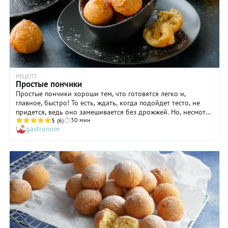
РЕЦЕПТ
Простые пончики
Простые пончики хороши тем, что готовятся легко и,
главное, быстро! То есть, ждать, когда подойдет тесто, не
придется, ведь оно замешивается без дрожжей. Но, несмотря
30 мин
на такую «упрощенку», пончики никого не разочаруют: они
5
(6)
gastronom
получатся необыкновенно аппетитными и исчезнут со стола
за считанные минуты. Устоять перед этими румяными
шариками просто невозможно: от дегустации не удержатся
даже самые ревностные сторонники здорового питания. Что
ж, как нам кажется, если очень хочется, то баловать себя не
только можно, но и нужно, хотя бы иногда!