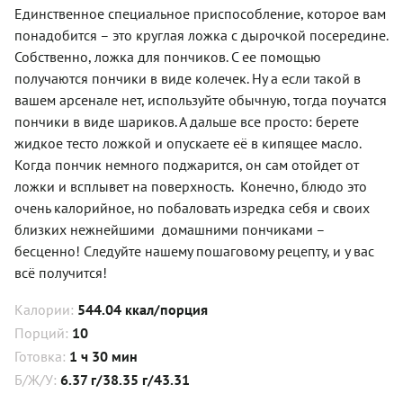
Единственное специальное приспособление, которое вам
понадобится – это круглая ложка с дырочкой посередине.
Собственно, ложка для пончиков. С ее помощью
получаются пончики в виде колечек. Ну а если такой в
вашем арсенале нет, используйте обычную, тогда поучатся
пончики в виде шариков.
А дальше все просто: берете
жидкое тесто ложкой и опускаете её в кипящее масло.
Когда пончик немного поджарится, он сам отойдет от
ложки и всплывет на поверхность.
Конечно, блюдо это
очень калорийное, но побаловать изредка себя и своих
близких нежнейшими
домашними пончиками –
бесценно! Следуйте нашему пошаговому рецепту, и у вас
всё получится!
Калории:
544.04 ккал/порция
Порций:
10
Готовка:
1 ч 30 мин
Б/Ж/У:
6.37 г/38.35 г/43.31