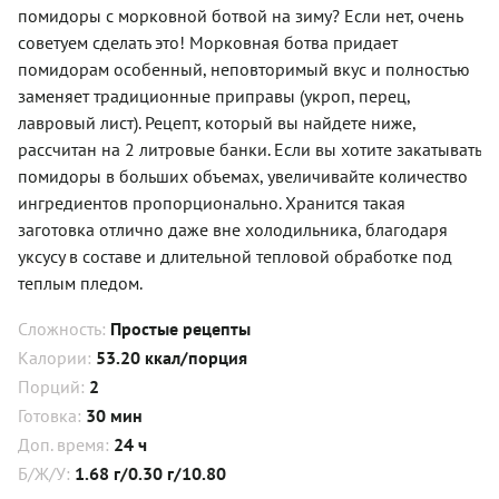
помидоры с морковной ботвой на зиму? Если нет, очень
советуем сделать это! Морковная ботва придает
помидорам особенный, неповторимый вкус и полностью
заменяет традиционные приправы (укроп, перец,
лавровый лист). Рецепт, который вы найдете ниже,
рассчитан на 2 литровые банки. Если вы хотите закатывать
помидоры в больших объемах, увеличивайте количество
ингредиентов пропорционально. Хранится такая
заготовка отлично даже вне холодильника, благодаря
уксусу в составе и длительной тепловой обработке под
теплым пледом.
Сложность:
Простые рецепты
Калории:
53.20 ккал/порция
Порций:
2
Готовка:
30 мин
Доп. время:
24 ч
Б/Ж/У:
1.68 г/0.30 г/10.80