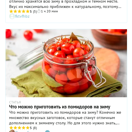
отлично хранятся всю зиму в прохладном и темном месте.
Вкус их максимально приближен к натуральному, поэтому
1 ч 20 мин
такая заготовка отлично проявляет себя и в салатах, и в
5
(5)
fktvfhbz
супах, и в качестве основы для соусов. Чтобы
подстраховаться и не допустить порчи продукта при
хранении, можно использовать обычную столовую
горчицу — перед тем как закрывать банки, смажьте каждую
крышку изнутри довольно толстым слоем. Горчица обладает
обеззараживающим эффектом, но при этом никак не влияет
на вкус томатов.
СТАТЬЯ
Что можно приготовить из помидоров на зиму
Что можно приготовить из помидоров на зиму? Конечно же
множество вкусных заготовок, которые станут отличным
дополнением к зимнему столу. Но для этого нужно знать,
какие помидоры лучше подходят для консервации, и иметь
5
(8)