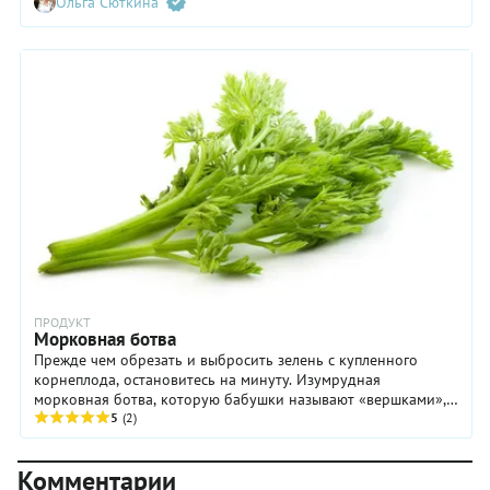
Ольга Сюткина
под рукой проверенные рецепты. Тогда холодные месяцы
станут ярче благодаря пикантным соленьям и бодрящим
соусам вроде аджики и горлодера, приготовленных из
помидоров.
ПРОДУКТ
Морковная ботва
Прежде чем обрезать и выбросить зелень с купленного
корнеплода, остановитесь на минуту. Изумрудная
морковная ботва, которую бабушки называют «вершками»,
способна стать ингредиентом обеда или ужина, добавив
5
(2)
привычным блюдам терпкую нотку и мощный витаминный
заряд.
Комментарии