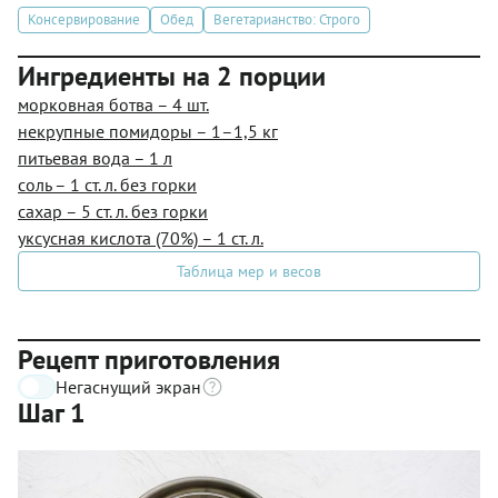
Консервирование
Обед
Вегетарианство: Строго
Ингредиенты на 2 порции
морковная ботва – 4 шт.
некрупные помидоры – 1–1,5 кг
питьевая вода – 1 л
соль – 1 ст. л. без горки
сахар – 5 ст. л. без горки
уксусная кислота (70%) – 1 ст. л.
Таблица мер и весов
Рецепт приготовления
Негаснущий экран
Шаг 1