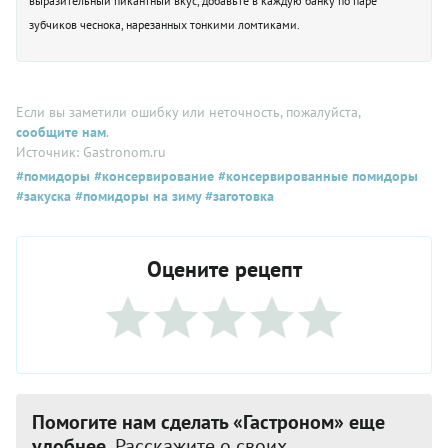
выразительный пикантный вкус, добавьте в каждую банку по паре
зубчиков чеснока, нарезанных тонкими ломтиками.
Если вы заметили ошибку или неточность, пожалуйста,
сообщите нам
.
Источник: Gastronom.ru
#помидоры
#консервирование
#консервированные помидоры
#закуска
#помидоры на зиму
#заготовка
Оцените рецепт
Помогите нам сделать «Гастроном» еще
удобнее.
Расскажите о своих