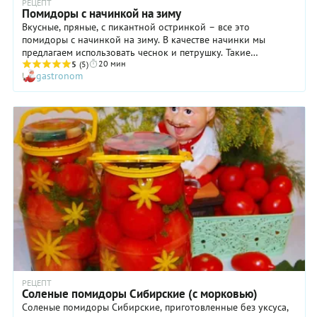
РЕЦЕПТ
Помидоры с начинкой на зиму
Вкусные, пряные, с пикантной остринкой – все это
помидоры с начинкой на зиму. В качестве начинки мы
предлагаем использовать чеснок и петрушку. Такие
20 мин
помидоры станут не только приятным дополнением ко
5
(5)
gastronom
множеству блюд, но еще и панацеей от сезонных болезней.
Сделайте полезные заготовки и будьте здоровы всю долгую
зиму!
РЕЦЕПТ
Соленые помидоры Сибирские (с морковью)
Соленые помидоры Сибирские, приготовленные без уксуса,