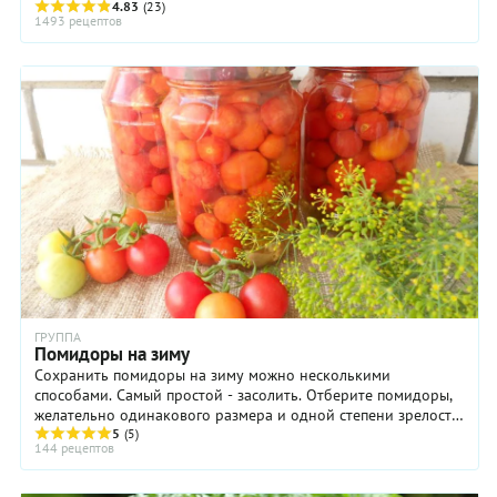
сторону – настоящее искусство, ...
4.83
(23)
1493 рецептов
ГРУППА
Помидоры на зиму
Сохранить помидоры на зиму можно несколькими
способами. Самый простой - засолить. Отберите помидоры,
желательно одинакового размера и одной степени зрелости,
положите в банки, кастрюлю или бочку и ...
5
(5)
144 рецептов