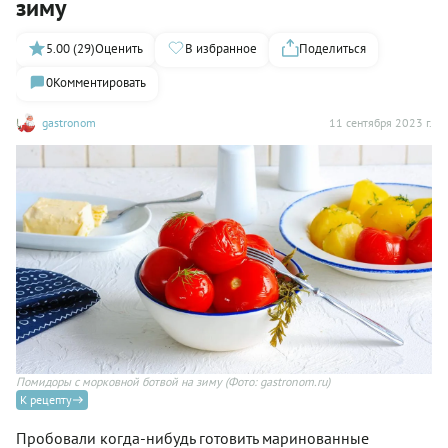
зиму
5.00 (29)
Оценить
В избранное
Поделиться
0
Комментировать
gastronom
11 сентября 2023 г.
Помидоры с морковной ботвой на зиму
(Фото: gastronom.ru)
К рецепту
Пробовали когда-нибудь готовить маринованные