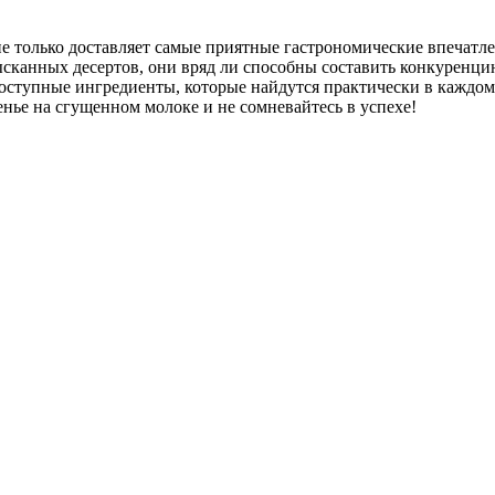
не только доставляет самые приятные гастрономические впечатл
зысканных десертов, они вряд ли способны составить конкурен
оступные ингредиенты, которые найдутся практически в каждом 
енье на сгущенном молоке и не сомневайтесь в успехе!