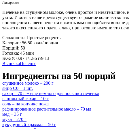
Гастроном
Печенье на сгущенном молоке, очень простое и незатейливое, 
уюта. И хотя в наше время существует огромное количество и
воплощения нашего рецепта в жизнь вам понадобятся вполне д
такого вкусненького подать к чаю, приготовьте именно это печ
Сложность:
Простые рецепты
Калории:
56.50 ккал/порция
Порций:
50
Готовка:
45 мин
Б/Ж/У:
0.97 г/1.86 г/9.13
Выпечка
Печенье
Ингредиенты на 50 порций
сгущенное молоко – 200 г
яйцо С0 – 1 шт.
сахар – 70 г + еще немного для посыпки печенья
ванильный сахар – 10 г
соль – на кончике ножа
рафинированное растительное масло – 70 мл
мед – 35 г
мука – 270 г
кукурузный крахмал – 50 г