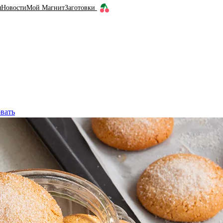
я
Новости
Мой Магнит
Заготовки
вать