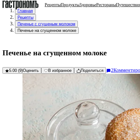
Рецепты
Продукты
Здоровье
Рестораны
Путешестви
Главная
Рецепты
Печенье с сгущеным молоком
Печенье на сгущенном молоке
Печенье на сгущенном молоке
2
Комментиро
5.00 (9)
Оценить
В избранное
Поделиться