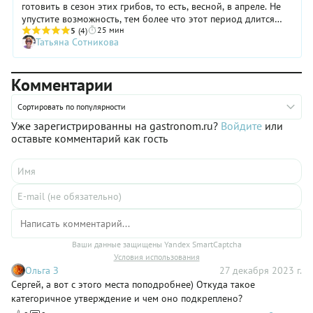
готовить в сезон этих грибов, то есть, весной, в апреле. Не
упустите возможность, тем более что этот период длится
25 мин
совсем недолго: всего 2–3 недели! Главное — не перепутать
5
(4)
Татьяна Сотникова
сморчки со строчками, вот они как раз содержат опасные
для здоровья вещества, которые не уничтожает даже
кипячение. Но если вы просто посмотрите в Интернете фото
Комментарии
тех и других грибов, то вряд ли ошибетесь. Сморчки имеют
длинную ножку с вытянутой морщинистой шляпкой сверху.
А вот у строчков ножка почти не видна: они больше
Сортировать по популярности
напоминают большой шар с бугристой поверхностью.
Уже зарегистрированны на gastronom.ru?
Войдите
или
Сморчки можно готовить жарить, тушить и даже сушить.
оставьте комментарий как гость
Только помните, что эти грибы все же считаются условно
съедобными, поэтому их следует предварительно
отваривать. Как жарить сморчки? Все подробности — в
нашем рецепте.
Ваши данные защищены Yandex SmartCaptcha
Условия использования
Ольга З
27 декабря 2023 г.
Сергей, а вот с этого места поподробнее) Откуда такое
категоричное утверждение и чем оно подкреплено?