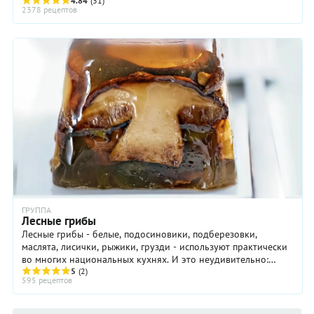
грибам, которые собирают ...
4.84
(31)
2378 рецептов
ГРУППА
Лесные грибы
Лесные грибы - белые, подосиновики, подберезовки,
маслята, лисички, рыжики, грузди - используют практически
во многих национальных кухнях. И это неудивительно:
лесные грибы вкусные, ароматные и сытные ...
5
(2)
595 рецептов