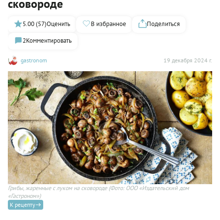
сковороде
5.00 (57)
Оценить
В избранное
Поделиться
2
Комментировать
gastronom
19 декабря 2024 г.
Грибы, жаренные с луком на сковороде
(Фото: ООО «Издательский дом
«Гастроном»)
К рецепту