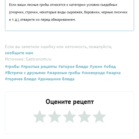
Если ваши лесные грибы относятся к категории условно съедобных
(сморчки, строчки, некоторые виды сыроежек, боровики, черные лисички
и т. д.), отварите их перед обжариванием.
Если вы заметили ошибку или неточность, пожалуйста,
сообщите нам
.
Источник: Gastronom.ru
#грибы
#простые рецепты
#второе блюдо
#ужин
#обед
#Встреча с друзьями
#жареные грибы
#сковорода
#жарка
#горячее блюдо
#домашние блюда
Оцените рецепт