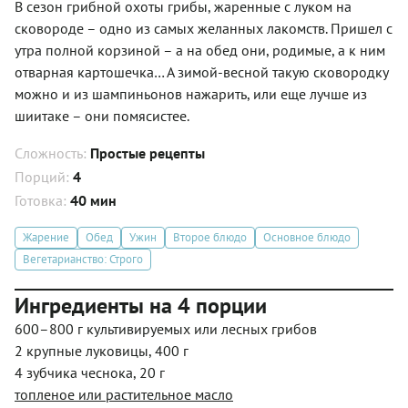
В сезон грибной охоты грибы, жаренные с луком на
сковороде – одно из самых желанных лакомств. Пришел с
утра полной корзиной – а на обед они, родимые, а к ним
отварная картошечка… А зимой-весной такую сковородку
можно и из шампиньонов нажарить, или еще лучше из
шиитаке – они помясистее.
Сложность:
Простые рецепты
Порций:
4
Готовка:
40 мин
Жарение
Обед
Ужин
Второе блюдо
Основное блюдо
Вегетарианство: Строго
Ингредиенты на 4 порции
600–800 г культивируемых или лесных грибов
2 крупные луковицы, 400 г
4 зубчика чеснока, 20 г
топленое или растительное масло