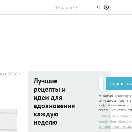
мая 2026 г.
Лучшие
Подписать
рецепты и
идеи для
Нажимая на кнопку, я
соглашаюсь получать
вдохновения
информационные и
рекламные материал
каждую
Ваши данные защищ
неделю
Yandex SmartCaptcha
Условия использован