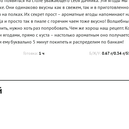
о появиться на столе уважающего себя дачника. Эти ягоды мы
е. Они одинаково вкусны как в свежем, так и в приготовленно
на полках. Их секрет прост – ароматные ягоды напоминают на
а и просто так в пиале с горячим чаем тоже вкусно! Волшебны
ить, нужно хоть раз попробовать. Чем же хорош наш рецепт. К
 ягодами, прямо с куста – настолько ароматным оно получаетс
им ему буквально 5 минут покипеть и распределим по банкам!
Готовка:
1 ч
Б/Ж/У:
0.67 г/0.34 г/5
й