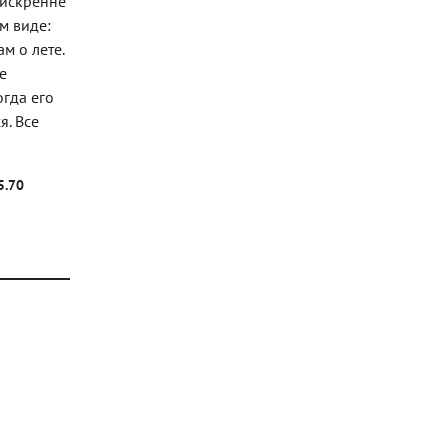
 искренне
м виде:
м о лете.
е
огда его
я. Все
5.70