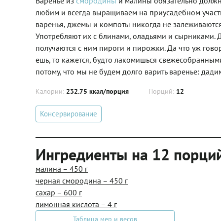
Варенье из
смородины
и малины обязательно должн
любим и всегда выращиваем на приусадебном участк
варенья, джемы и компоты никогда не залеживаются 
Употребляют их с блинами, оладьями и сырниками. Д
получаются с ним пироги и пирожки. Да что уж говор
ешь, то кажется, будто лакомишься свежесобранными
потому, что мы не будем долго варить варенье: дад
Калории:
232.75 ккал/порция
Порций:
12
Консервирование
Ингредиенты на 12 порци
малина – 450 г
черная смородина – 450 г
сахар – 600 г
лимонная кислота – 4 г
Таблица мер и весов