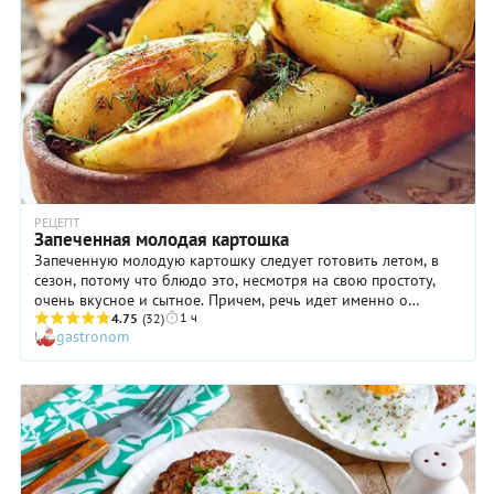
РЕЦЕПТ
Запеченная молодая картошка
Запеченную молодую картошку следует готовить летом, в
сезон, потому что блюдо это, несмотря на свою простоту,
очень вкусное и сытное. Причем, речь идет именно о
1 ч
корнеплодах с тоненькой кудрявой кожицей, выращенных в
4.75
(32)
gastronom
средней или нашей же южной полосе. Такую картошку и
чистить-то не стоит: достаточно просто вымыть с помощью
щетки. Тем более что именно под тонкой кожицей как раз и
находятся все самые ценные питательные вещества. Ну а
если молодую картошку запечь так, как мы предлагаем,
получится очень полезное аппетитное блюдо, которое по
достоинству оценят ваши близкие.