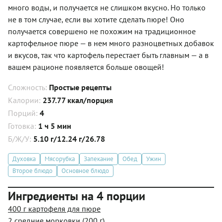
много воды, и получается не слишком вкусно. Но только
не в том случае, если вы хотите сделать пюре! Оно
получается совершено не похожим на традиционное
картофельное пюре — в нем много разноцветных добавок
и вкусов, так что картофель перестает быть главным — а в
вашем рационе появляется больше овощей!
Сложность:
Простые рецепты
Калории:
237.77 ккал/порция
Порций:
4
Готовка:
1 ч 5 мин
Б/Ж/У:
5.10 г/12.24 г/26.78
Духовка
Мясорубка
Запекание
Обед
Ужин
Второе блюдо
Основное блюдо
Ингредиенты на 4 порции
400 г картофеля для пюре
2 средние морковки (200 г)