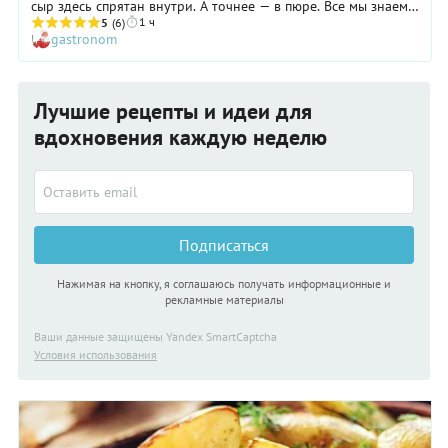
сыр здесь спрятан внутри. А точнее — в пюре. Все мы знаем,
1 ч
как любят запеканки дети, но и взрослых уговаривать не
5
(6)
gastronom
приходится. А самое замечательное в этом блюде
— возможность использовать несъеденное картофельное
пюре. Разогрейте его с повторным добавлением сливочного
масла и молока — и тщательно перемешайте, чтобы не было
Лучшие рецепты и идеи для
комочков. Осталось разогреть духовку, добавить сыр и
жареные шампиньоны — через 20 минут вкусный ужин у вас
вдохновения каждую неделю
на столе!
Подписаться
Нажимая на кнопку, я соглашаюсь получать информационные и
рекламные материалы
Ваши данные защищены Yandex SmartCaptcha
Условия использования