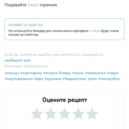
Подавайте
пюре
горячим.
ХОЗЯЙКЕ НА ЗАМЕТКУ
Не используйте блендер для измельчения картофеля —
пюре
будет очень
похоже на клейстер.
Если вы заметили ошибку или неточность, пожалуйста,
сообщите нам
.
Источник: Gastronom.ru
#овощи
#картофель
#второе блюдо
#ужин
#запекание
#пюре
#картофельное пюре
#духовка
#бюджетный ужин
#мясорубка
Оцените рецепт