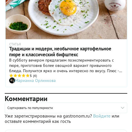
СТАТЬЯ
Традиции и модерн, необычное картофельное
пюре и классический бифштекс
В субботу вечером предлагаем поэкспериментировать с
пюре, приготовив более овощной вариант привычного
блюда. Получится ярко и очень интересно по вкусу. Плюс -
больше витаминов! А на горячее приготовим классический
5
(4)
Марианна Орлинкова
бифштекс с яйцом. Не все же бургеры на мангале жарить!
Комментарии
Сортировать по популярности
Уже зарегистрированны на gastronom.ru?
Войдите
или
оставьте комментарий как гость