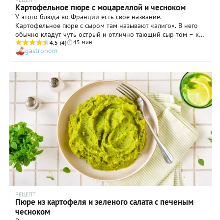
Картофельное пюре с моцареллой и чесноком
У этого блюда во Франции есть свое название.
Картофельное пюре с сыром там называют «алиго». В него
обычно кладут чуть острый и отлично тающий сыр том – к
45 мин
ему не нужно никаких добавок, он сам достаточно хорошо
4.5
(4)
gastronom
«приправляет» картофель. Но с моцареллой консистенция
пюре – с тянущимися нитями сыра, которые так нравятся
детям, – получается не хуже, а пикантности можно добавить
при помощи пары зубчиков чеснока.
РЕЦЕПТ
Пюре из картофеля и зеленого салата с печеным
чесноком