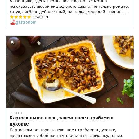
В принципе, здесь в компанию к картошке можно
использовать любой вид зеленого салата, не только романо:
латук, айсберг, дуболистный, мангольд, молодой шпинат…
1 ч
Смысл этой добавки в том, чтобы придать картофельному
5
(6)
gastronom
пюре обычно не характерную для него нотку свежести (ну и
чуть-чуть витаминов), а также сделать это блюдо более
диетическим.
РЕЦЕПТ
Картофельное пюре, запеченное с грибами в
духовке
Картофельное пюре, запеченное с грибами в духовке,
представляет собой почти что обычную запеканку, только