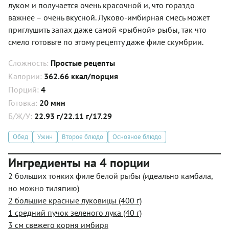
луком и получается очень красочной и, что гораздо
важнее – очень вкусной. Луково-имбирная смесь может
приглушить запах даже самой «рыбной» рыбы, так что
смело готовьте по этому рецепту даже филе скумбрии.
Сложность:
Простые рецепты
Калории:
362.66 ккал/порция
Порций:
4
Готовка:
20 мин
Б/Ж/У:
22.93 г/22.11 г/17.29
Обед
Ужин
Второе блюдо
Основное блюдо
Ингредиенты на 4 порции
2 больших тонких филе белой рыбы (идеально камбала,
но можно тиляпию)
2 большие красные луковицы (400 г)
1 средний пучок зеленого лука (40 г)
3 см свежего корня имбиря