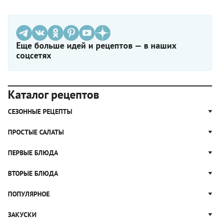
Еще больше идей и рецептов — в наших
соцсетях
Каталог рецептов
СЕЗОННЫЕ РЕЦЕПТЫ
Рецепты из капусты
ПРОСТЫЕ САЛАТЫ
Блюда с картошкой
Простые салаты
ПЕРВЫЕ БЛЮДА
Рецепты с грибами
Салат Оливье
Яблочные пироги
Щи
ВТОРЫЕ БЛЮДА
Салат Цезарь
Рецепты с клюквой
Борщ
Салат Нисуаз
Котлеты
ПОПУЛЯРНОЕ
Блюда из тыквы
Рассольник
Салат Мимоза
Плов
Гороховый суп
Пицца
ЗАКУСКИ
Крабовый салат
Пельмени