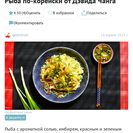
Рыба по-корейски от Дэвида Чанга
4.50 (4)
Оценить
В избранное
Поделиться
0
Комментировать
gastronom
19 апреля 2025 г.
бюджетный ужин
К рецепту
Рыба с ароматной солью, имбирем, красным и зеленым