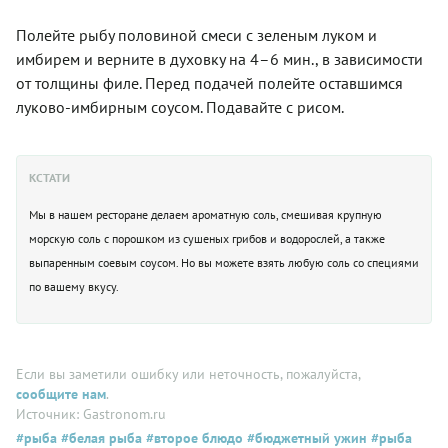
Полейте рыбу половиной смеси с зеленым луком и
имбирем и верните в духовку на 4–6 мин., в зависимости
от толщины филе. Перед подачей полейте оставшимся
луково-имбирным соусом. Подавайте с рисом.
КСТАТИ
Мы в нашем ресторане делаем ароматную соль, смешивая крупную
морскую соль с порошком из сушеных грибов и водорослей, а также
выпаренным соевым соусом. Но вы можете взять любую соль со специями
по вашему вкусу.
Если вы заметили ошибку или неточность, пожалуйста,
сообщите нам
.
Источник: Gastronom.ru
#рыба
#белая рыба
#второе блюдо
#бюджетный ужин
#рыба