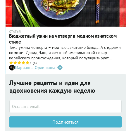
СТАТЬЯ
Бюджетный ужин на четверг в модном азиатском
стиле
Тема ужина четверга – модные азиатские блюда. А с идеями
поможет Дэвид Чанг, известный американский повар
корейского происхождения, который популяризирует
азиатскую еду во всем мире. Вы узнаете, что такое
5
(4)
Марианна Орлинкова
чаванмуши и научитесь маскировать самый мощный рыбный
запах при помощи специй.
Лучшие рецепты и идеи для
вдохновения каждую неделю
Подписаться