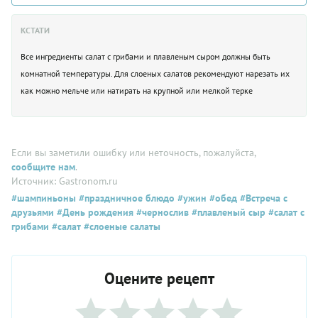
КСТАТИ
Все ингредиенты салат с грибами и плавленым сыром должны быть
комнатной температуры. Для слоеных салатов рекомендуют нарезать их
как можно мельче или натирать на крупной или мелкой терке
Если вы заметили ошибку или неточность, пожалуйста,
сообщите нам
.
Источник: Gastronom.ru
#шампиньоны
#праздничное блюдо
#ужин
#обед
#Встреча с
друзьями
#День рождения
#чернослив
#плавленый сыр
#салат с
грибами
#салат
#слоеные салаты
Оцените рецепт