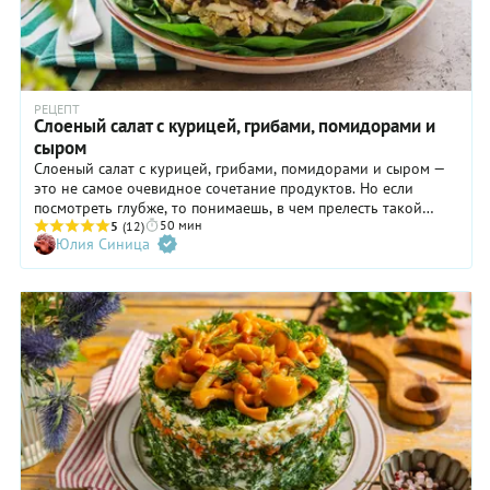
РЕЦЕПТ
Слоеный салат с курицей, грибами, помидорами и
сыром
Слоеный салат с курицей, грибами, помидорами и сыром —
это не самое очевидное сочетание продуктов. Но если
посмотреть глубже, то понимаешь, в чем прелесть такой
50 мин
композиции. Что-то знакомое в ней есть, верно?
5
(12)
Юлия Синица
Представьте, что вы запекаете куриное филе по-
французски — с майонезом, жареными грибочками и лучком,
с ломтиками помидоров и сырной шапочкой. Очень вкусно.
Вот вам и разгадка. Этот салат — своего рода курица по-
французски в холодном виде. Сытно и свежо. Не сказать, что
это блюдо для какого-то большого праздника, но для
застолья с друзьями вполне сгодится. Так что держите
рецепт слоеного салата с курицей, грибами и помидорами
под шапкой сыра. Мы взяли сулугуни для разнообразия. Вы
можете взять любой другой полутвердый сыр.