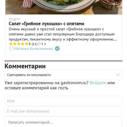
РЕЦЕПТ
Салат «Грибное лукошко» с опятами
Очень вкусный и простой салат «Грибное лукошко» с
опятами давно уже стал популярным благодаря доступным
продуктам, пикантному вкусу и эффектному оформлению.
1 ч
Главное, найти красивые маринованные опята и промыть и
5
(11)
Наталья Колесникова
от излишков уксуса. Конечно, домашние маринованные
опята были бы куда полезнее, но у них не такой
привлекательный вид. Большой плюс этого салата, что
Комментарии
допустимо менять ингредиенты, так, например, мясной
компонент может быть любой: вареное или копченое филе
курицы, индейки, или ветчина и даже колбаса. Вместо
Сортировать по популярности
маринованных огурцов можно добавить корейскую
Уже зарегистрированны на gastronom.ru?
Войдите
или
морковь, а кто не любит лук, может заменить его тертым
оставьте комментарий как гость
сыром.