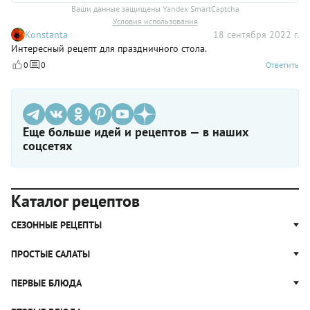
Ваши данные защищены Yandex SmartCaptcha
Условия использования
Konstanta
18 сентября 2022 г.
Интересный рецепт для праздничного стола.
0
0
Ответить
Еще больше идей и рецептов — в наших
соцсетях
Каталог рецептов
СЕЗОННЫЕ РЕЦЕПТЫ
Рецепты из капусты
ПРОСТЫЕ САЛАТЫ
Блюда с картошкой
Простые салаты
ПЕРВЫЕ БЛЮДА
Рецепты с грибами
Салат Оливье
Яблочные пироги
Щи