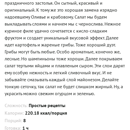
праздничного застолья. Он сытный, красивый и
оригинальный. К тому же это хорошая замена изрядно
надоевшему Оливье и крабовому. Салат мы будем
выкладывать слоями и начнем мы с чернослива. Нежное
куриное филе удачно сочетается с кисло-сладким
фруктом и создает уникальный вкусовой эффект. Далее
идет картофель и жареные грибы. Тоже хороший дуэт.
Грибы могут быть любые. Особо ароматные, конечно же,
лесные. Но шампиньоны тоже хороши. Далее покрываем
салат тертыми яйцами и плавленым сыром. Эти слои дарят
ему особую нежность и легкий сливочный вкус. И не
забывайте смазывать каждый слой майонезом. Делайте
тонкую сеточку, так салат не будет слишком жирный. Ну, а
украсить можно свежим огурцом и зеленью.
Сложность:
Простые рецепты
Калории:
220.18 ккал/порция
Порций:
8
Готовка:
1 ч