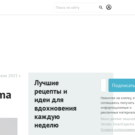
еля 2025 г.
Лучшие
Подписать
рецепты и
ema
идеи для
Нажимая на кнопку, я
соглашаюсь получать
вдохновения
информационные и
рекламные материал
каждую
Ваши данные защищ
неделю
Yandex SmartCaptcha
Условия использован