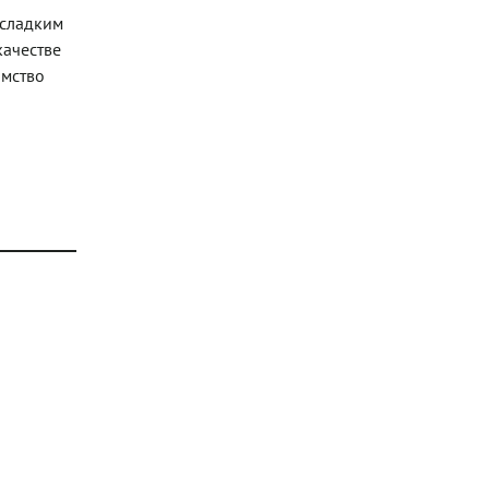
 сладким
качестве
омство