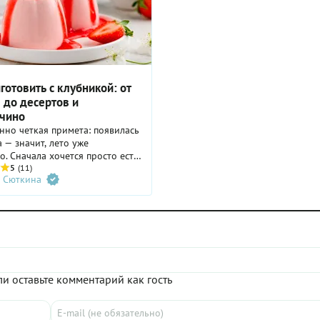
готовить с клубникой: от
 до десертов и
чино
но четкая примета: появилась
 — значит, лето уже
о. Сначала хочется просто есть
ями, наслаждаясь свежим
5
(11)
 Сюткина
 ароматом. А когда первая
олена, приходит время для
азия: клубника со сливками,
 со сметаной. Или с чем-
еще? Лучшие идеи в нашей
и оставьте комментарий как гость