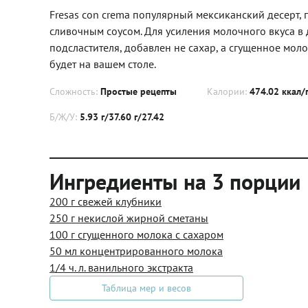
Fresas con crema популярный мексиканский десерт,
сливочным соусом. Для усиления молочного вкуса в 
подсластителя, добавлен не сахар, а сгущенное мол
будет на вашем столе.
Сложность:
Простые рецепты
Калории:
474.02 ккал/
Б/Ж/У:
5.93 г/37.60 г/27.42
Ингредиенты на 3 порции
200 г свежей клубники
250 г некислой жирной сметаны
100 г сгущенного молока с сахаром
50 мл концентрированного молока
1/4 ч. л. ванильного экстракта
Таблица мер и весов