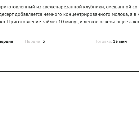
 приготовленный из свеженарезанной клубники, смешанной со
десерт добавляется немного концентрированного молока, а в 
око. Приготовление займет 10 минут, и легкое освежающее лак
порция
Порций:
3
Готовка:
15 мин