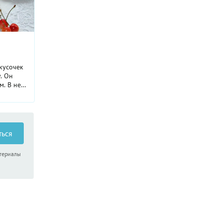
кусочек
. Он
м. В нем
адный
ым
ться
атериалы