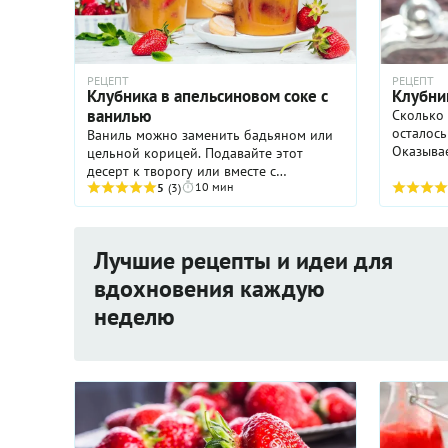
РЕЦЕПТ
РЕЦЕПТ
Клубника в апельсиновом соке с
Клубни
ванилью
Сколько 
осталось
Ваниль можно заменить бадьяном или
Оказывае
цельной корицей. Подавайте этот
земле пе
десерт к творогу или вместе с
выращива
10 мин
хрестящей выпечкой.
5
(3)
лучше, ч
Лучшие рецепты и идеи для
вдохновения каждую
неделю