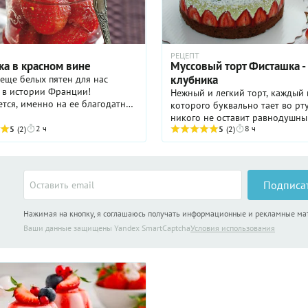
РЕЦЕПТ
ка в красном вине
Муссовый торт Фисташка -
клубника
еще белых пятен для нас
 в истории Франции!
Нежный и легкий торт, каждый 
тся, именно на ее благодатной
которого буквально тает во рту
рвыми в Европе стали
никого не оставит равнодушны
ть клубнику. Что может быть
2 ч
8 ч
5
(2)
гармонично сочетаются шокол
5
(2)
ем вечером душного ...
корж и клубника с фисташков
муссом на белом шоколаде. ...
Подписа
Нажимая на кнопку, я соглашаюсь получать информационные и рекламные м
Ваши данные защищены Yandex SmartCaptcha
Условия использования