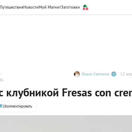
Путешествия
Новости
Мой Магнит
Заготовки
Ольга Сюткина
12 апр
MA
с клубникой Fresas con cr
2
Комментировать