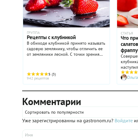
ГРУППА
СТАТЬЯ
Рецепты с клубникой
Что при
В обиходе клубникой принято называть
салатов
садовую землянику, чтобы отличить ее
фраппу
от земляники лесной. С точки зрения
Совершен
ботаники, клубника — вид мускатной
клубника
земляники. Уже запутались? Не будем
наступил
вдаваться в научные ...
ее горст
5
(3)
Ольга
вкусом и
942 рецептов
жажда ут
разнообр
клубника
Комментарии
нибудь 
статье.
Сортировать по популярности
Уже зарегистрированны на gastronom.ru?
Войдите
ил