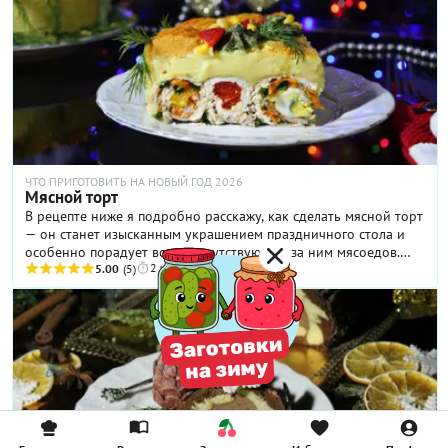
ЧТО ПРИГОТОВИТЬ НА НОВЫЙ ГОД 2026
Мясной торт
В рецепте ниже я подробно расскажу, как сделать мясной торт
— он станет изысканным украшением праздничного стола и
особенно порадует всех присутствующих за ним мясоедов.
2 ч
Вкусный закусочный тортик еще и невероятно хорош в
5.00
(5)
разрезе: аппетитные мясные рулетики с овощами и
сухофруктами под нежной «шапочкой» из картофельного
пюре — каждая порция как произведение искусства!
Разумеется, с начинками рулетиков вы можете
импровизировать, но лучше, если они будут разными, как у
меня — получится и красиво, и вкусно!