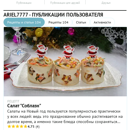
Публикации
Публикации для друзей
Друзья
ARIEL7777 - ПУБЛИКАЦИИ ПОЛЬЗОВАТЕЛЯ
Рецепты и статьи 104
Рецепты 104
Статьи
Активности
РЕЦЕПТ
Салат "Соблазн"
Салаты на Новый год пользуются популярностью практически
у всех людей: ведь это празднование обычно растягивается на
долгое время, а именно такие блюда способны сохраняться
довольно длительный срок, при этом, не теряя своих
4.75
(4)