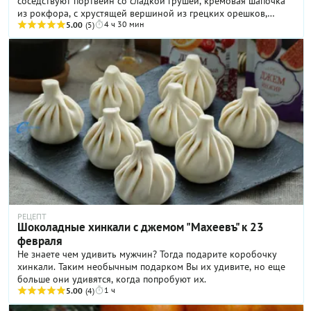
соседствуют портвейн со сладкой грушей, кремовая шапочка
из рокфора, с хрустящей вершиной из грецких орешков,
4 ч 30 мин
скрывающая под собой тонкий привкус ароматного молотого
5.00
(5)
перчика. Рецепт приготовлен по книге замечательного
фудблогера Юлии. Этот десерт отлично подойдет для
праздничного ужина или вечерних посиделок в кругу друзей,
которые будут приятно удивлены вкусовому сочетанию.
РЕЦЕПТ
Шоколадные хинкали с джемом "Махеевъ" к 23
февраля
Не знаете чем удивить мужчин? Тогда подарите коробочку
хинкали. Таким необычным подарком Вы их удивите, но еще
больше они удивятся, когда попробуют их.
1 ч
5.00
(4)