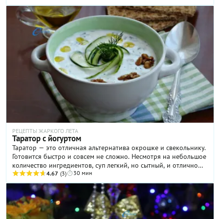
четкое описание. Пористый десерт – нечто среднее между
чизкейком, творожной запеканкой и пышным омлетом.
Неслучайно его назвали «хлопковый». В отличие от
классического лакомства структура десерта воздушная и
легкая, как хлопок. Здесь отсутствует привычная нам песочная
основа. Хитростей в приготовлении особых нет. Главное
хорошо взбить белки и аккуратно ввести их в тесто, чтобы
сохранить пышность. Выпекать десерт нужно на водяной бане
при невысокой температуре, тогда он получится именно
таким, как нужно: невесомым, нежным и очень вкусным.
РЕЦЕПТЫ ЖАРКОГО ЛЕТА
Таратор с йогуртом
Таратор — это отличная альтернатива окрошке и свекольнику.
Готовится быстро и совсем не сложно. Несмотря на небольшое
количество ингредиентов, суп легкий, но сытный, и отлично
30 мин
подойдет тем, кто следит за фигурой.
4.67
(3)