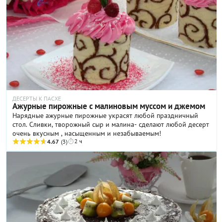
причинам: во-первых, вы получите возможность проверить
качество дрожжей, во-вторых, расстойка теста пойдет быстрее.
Все подробности приготовления чесночного хлеба — в нашем
пошаговом рецепте!
ДЕСЕРТЫ К ПАСХЕ
Ажурные пирожные с малиновым муссом и джемом
Нарядные ажурные пирожные украсят любой праздничный
стол. Сливки, творожный сыр и малина- сделают любой десерт
очень вкусным , насыщенным и незабываемым!
2 ч
4.67
(3)