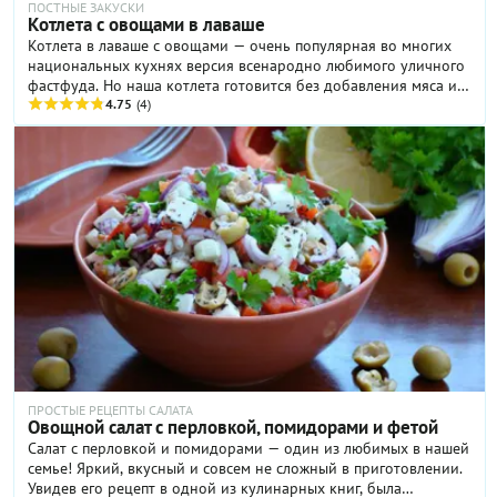
ПОСТНЫЕ ЗАКУСКИ
Котлета с овощами в лаваше
Котлета в лаваше с овощами — очень популярная во многих
национальных кухнях версия всенародно любимого уличного
фастфуда. Но наша котлета готовится без добавления мяса и
других продуктов скоромного происхождения — из овощей,
4.75
(4)
потому особенно понравится тем, кто придерживается поста
или строго вегетарианского рациона. В рецепте ниже мы в
подробностях расскажем, как приготовить постную котлету из
овощей, замесить мягкое эластичное тесто на лепешки и
собрать вкуснейшие домашние роллы для всей семьи.
ПРОСТЫЕ РЕЦЕПТЫ САЛАТА
Овощной салат с перловкой, помидорами и фетой
Салат с перловкой и помидорами — один из любимых в нашей
семье! Яркий, вкусный и совсем не сложный в приготовлении.
Увидев его рецепт в одной из кулинарных книг, была