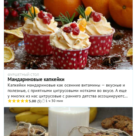
ФУРШЕТНЫЙ СТОЛ
Мандариновые капкейки
Капкейки мандариновые как осенние витамины — вкусные и
полезные, с приятными цитрусовыми нотками во вкусе. А еще
у многих из нас цитрусовые с раннего детства ассоциируются
1 ч 30 мин
с Новым годом! Но обычными мандаринами уже никого не
5.00
(5)
удивить. Поэтому, чтобы не нарушать прекрасную
новогоднюю традицию, предлагаю приготовить мандариновые
капкейки со вкусом и ароматом воспоминаний, которые
унесут нас в счастливое детство, под новогоднюю елочку с
добрым Дедом Морозом и его любимой внучкой Снегурочкой.