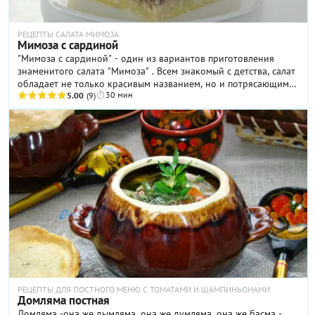
РЕЦЕПТЫ САЛАТА МИМОЗА
Мимоза с сардиной
"Мимоза с сардиной" - один из вариантов приготовления
знаменитого салата "Мимоза" . Всем знакомый с детства, салат
обладает не только красивым названием, но и потрясающим
30 мин
нежным вкусом. Легкий в приготовлении, этот салат отлично
5.00
(9)
подходит для праздничного стола по любому поводу.
РЕЦЕПТЫ ДЛЯ ПОСТНОГО МЕНЮ С ТОМАТАМИ И ШАМПИНЬОНАМИ
Домляма постная
Домляма -она же дымляма, она же думляма, она же басма -