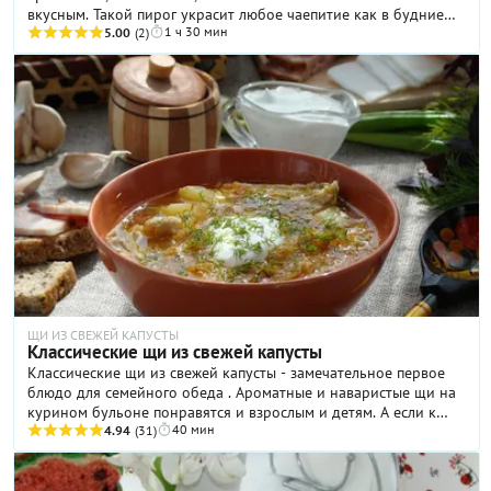
вкусным. Такой пирог украсит любое чаепитие как в будние
1 ч 30 мин
дни, так и в праздники.
5.00
(2)
ЩИ ИЗ СВЕЖЕЙ КАПУСТЫ
Классические щи из свежей капусты
Классические щи из свежей капусты - замечательное первое
блюдо для семейного обеда . Ароматные и наваристые щи на
курином бульоне понравятся и взрослым и детям. А если к
40 мин
ним добавить сметану, свежую зелень и подать чесночные
4.94
(31)
пампушки, то однозначно все попросят еще добавки.