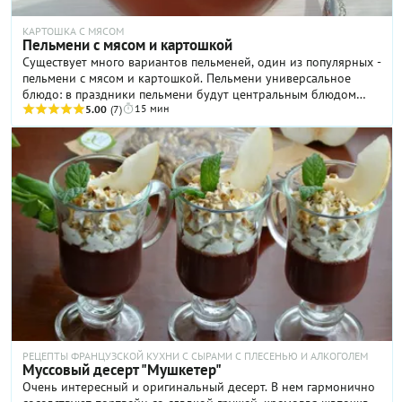
КАРТОШКА С МЯСОМ
Пельмени с мясом и картошкой
Существует много вариантов пельменей, один из популярных -
пельмени с мясом и картошкой. Пельмени универсальное
блюдо: в праздники пельмени будут центральным блюдом
15 мин
стола, а в будние дни так просто достать пельмени из
5.00
(7)
морозилки и получить гаранитированный ужин за 15 минут.
Собирайтесь всей семьей и налепите пельменей побольше.
РЕЦЕПТЫ ФРАНЦУЗСКОЙ КУХНИ С СЫРАМИ С ПЛЕСЕНЬЮ И АЛКОГОЛЕМ
Муссовый десерт "Мушкетер"
Очень интересный и оригинальный десерт. В нем гармонично