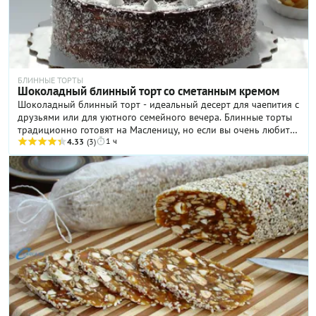
БЛИННЫЕ ТОРТЫ
Шоколадный блинный торт со сметанным кремом
Шоколадный блинный торт - идеальный десерт для чаепития с
друзьями или для уютного семейного вечера. Блинные торты
традиционно готовят на Масленицу, но если вы очень любите
1 ч
блинный торт, то конечно можно порадовать себя и близких в
4.33
(3)
любой день.