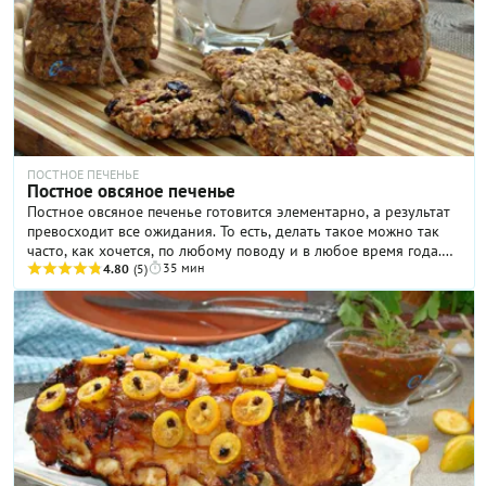
ПОСТНОЕ ПЕЧЕНЬЕ
Постное овсяное печенье
Постное овсяное печенье готовится элементарно, а результат
превосходит все ожидания. То есть, делать такое можно так
часто, как хочется, по любому поводу и в любое время года.
35 мин
Тем более, что все его ингредиенты — овсяные хлопья,
4.80
(5)
сухофрукты, орехи и банан — необыкновенно полезные! Да и
сахара в составе совсем немного: всего одна столовая ложка
на довольно приличное количество теста. Многие
сомневаются, будет ли постное овсяное печенье без яиц и
даже без пшеничной муки, содержащей клейковину, держать
форму. Спешим успокоить: будет: с этой «работой» отлично
справляется банан, который содержит большое количество
крахмала.