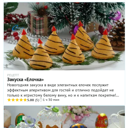
потрясающих вкусовых качеств. Новогодние салаты всякий раз
поражают своим удивительным разнообразием. Многие
хозяйки иногда делают даже такие блюда основными на
своем праздничном столе. Из поколения в поколение очень
часто передаются рецепты новогодних салатов, однако самым
важным для таких блюд, можно назвать, пожалуй, их яркое
оформление, которым хозяюшки стараются порадовать своих
домашних ... Данный салатик очень полюбился нам и готовим
его уже много лет! Он по-праву занимает свое место на
Новогоднем столе в одном ряду с классическим оливье и
селедкой под шубой!
РЕЦЕПТ
Закуска «Елочка»
Новогодняя закуска в виде элегантных елочек послужит
эффектным аперитивом для гостей и отлично подойдет не
только к игристому белому вину, но и к напиткам покрепче!
1 ч 30 мин
Наполнение каждой «елочки» — это нежный сливочно-
5.00
(5)
творожный мусс с добавлением слабосоленого лосося, куда по
желанию можно включить и красную икру (все-таки Новый
год!). А чтобы эстетичным получился не только разрез, но и
корпус изделия, в тесто для него мы подмешали овощное
пюре из сладкого желтого перца! Такую оригинальную подачу