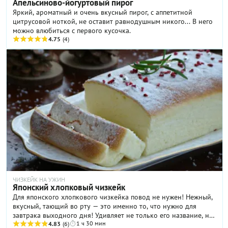
Апельсиново-йогуртовый пирог
Яркий, ароматный и очень вкусный пирог, с аппетитной
цитрусовой ноткой, не оставит равнодушным никого... В него
можно влюбиться с первого кусочка.
4.75
(4)
ЧИЗКЕЙК НА УЖИН
Японский хлопковый чизкейк
Для японского хлопкового чизкейка повод не нужен! Нежный,
вкусный, тающий во рту — это именно то, что нужно для
завтрака выходного дня! Удивляет не только его название, но
1 ч 30 мин
и вкус. Даже те, кто его не раз пробовал, затрудняются дать
4.83
(6)