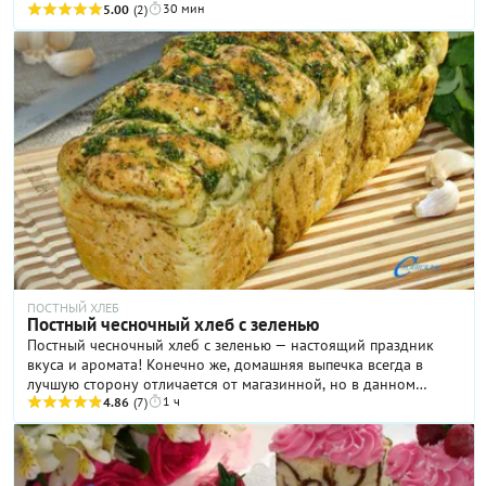
30 мин
удивлена, заметив в ингредиентах перловую крупу. И тут же
5.00
(2)
решила, что однозначно стоит попробовать! Крупа привнесла
в это блюдо яркую вкусовую изюминку и сказалась на
сытности блюда самым наилучшим образом! Если вы любите
готовить салаты в стиле «Греческого», обязательно сохраните
мой рецепт! А все, кто уже попробовал, делитесь в
комментариях вашими впечатлениями.
ПОСТНЫЙ ХЛЕБ
Постный чесночный хлеб с зеленью
Постный чесночный хлеб с зеленью — настоящий праздник
вкуса и аромата! Конечно же, домашняя выпечка всегда в
лучшую сторону отличается от магазинной, но в данном
1 ч
случае речь идет о чем-то совершенно особенном. Все дело —
4.86
(7)
в соусе из пряной зелени и чеснока, который добавляют в
тесто, и используют для смазывания хлеба перед духовкой.
Тесто для такого хлеба замешивают на опаре, что имеет
вполне определенный смысл. Делать это нужно сразу по двум