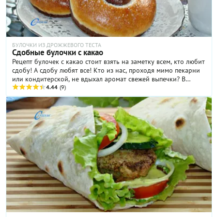
БУЛОЧКИ ИЗ ДРОЖЖЕВОГО ТЕСТА
Сдобные булочки с какао
Рецепт булочек с какао стоит взять на заметку всем, кто любит
сдобу! А сдобу любят все! Кто из нас, проходя мимо пекарни
или кондитерской, не вдыхал аромат свежей выпечки? В
мыслях сразу же всплывают булочки, румяные, горячие,
4.44
(9)
пахнущие сладкой ванилью... А теперь представьте сочетание
ароматной булочки с горячим кофе или холодным молоком
— разве бывает начало дня лучше этого? В этом рецепте я
наглядно показываю и рассказываю, как замесить два вида
дрожжевого теста — ванильное и шоколадное — и испечь из
таких заготовок красивые двуцветные булочки.