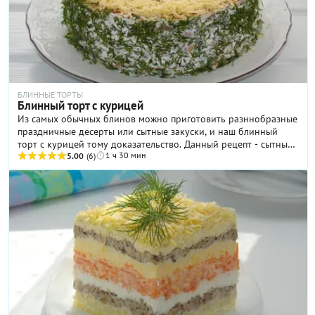
БЛИННЫЕ ТОРТЫ
Блинный торт с курицей
Из самых обычных блинов можно приготовить разннобразные
праздничные десерты или сытные закуски, и наш блинный
торт с курицей тому доказательство. Данный рецепт - сытный
1 ч 30 мин
и очень вкусный закусочный торт, в котором сырные
5.00
(6)
блинчики отлично сочетаются с куриным мясом и грибами.