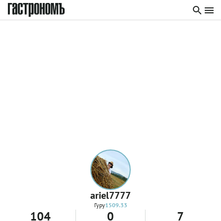
ariel7777
Гуру
1509.33
104
0
7