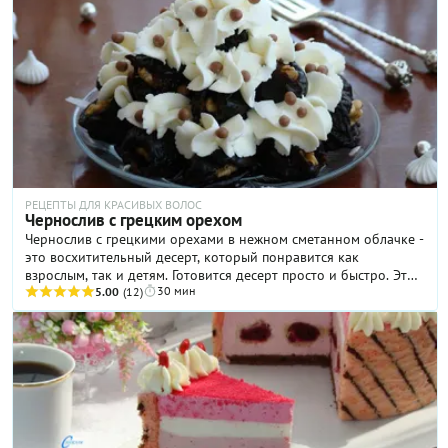
РЕЦЕПТЫ ДЛЯ КРАСИВЫХ ВОЛОС
Чернослив с грецким орехом
Чернослив с грецкими орехами в нежном сметанном облачке -
это восхитительный десерт, который понравится как
взрослым, так и детям. Готовится десерт просто и быстро. Это
30 мин
лакомство можно приготовить заблаговременно и до подачи
5.00
(12)
на праздничный стол хранить в холодильнике.