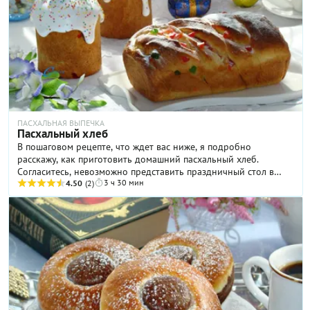
рыбной закуски ваши гости точно еще не видели!
ПАСХАЛЬНАЯ ВЫПЕЧКА
Пасхальный хлеб
В пошаговом рецепте, что ждет вас ниже, я подробно
расскажу, как приготовить домашний пасхальный хлеб.
Согласитесь, невозможно представить праздничный стол в
3 ч 30 мин
Светлое Воскресение без ароматной сдобной выпечки к чаю!
4.50
(2)
Рецептов пасхального хлеба существует очень много. Я же
хочу предложить свой вариант выпечки — с влажным и
волокнистым мякишем, который долго не черствеет. От такого
нежного хлеба приятно отрывать кусочки прямо руками,
любуясь как тянутся волокна и наслаждаясь ароматом сдобы.
Готовим?