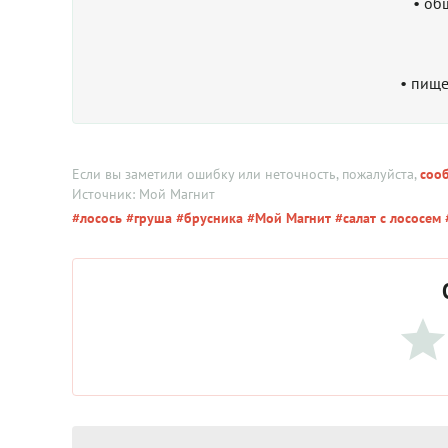
• об
• пище
Если вы заметили ошибку или неточность, пожалуйста,
соо
Источник: Мой Магнит
#лосось
#груша
#брусника
#Мой Магнит
#салат с лососем