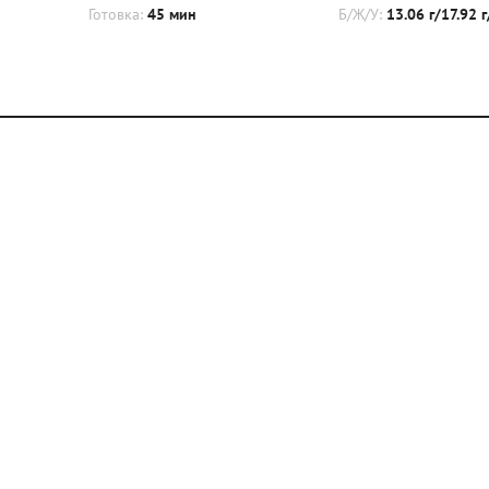
Готовка:
45 мин
Б/Ж/У:
13.06 г/17.92 