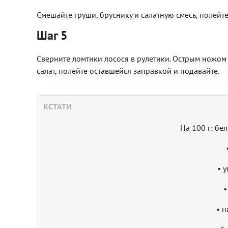
Смешайте груши, бруснику и салатную смесь, полейт
Шаг 5
Сверните ломтики лосося в рулетики. Острым ножом
салат, полейте оставшейся заправкой и подавайте.
КСТАТИ
На 100 г: бе
• 
•
• н