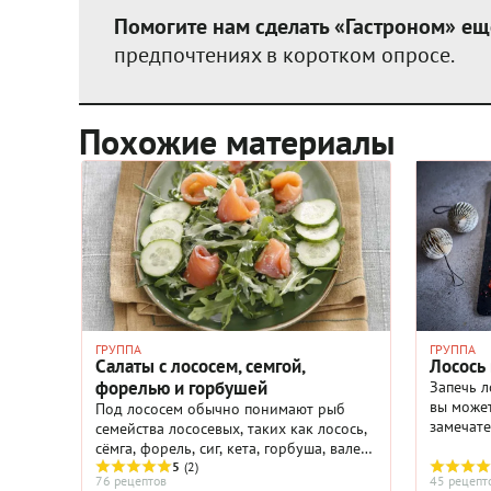
Помогите нам сделать «Гастроном» ещ
предпочтениях в коротком опросе.
Похожие материалы
ГРУППА
ГРУППА
Салаты с лососем, семгой,
Лосось
форелью и горбушей
Запечь л
вы может
Под лососем обычно понимают рыб
замечате
семейства лососевых, таких как лосось,
просто п
сёмга, форель, сиг, кета, горбуша, валек,
сбрызни
таймень и некоторые другие. Лосося и
5
(2)
76 рецептов
45 рецепт
получитс
всех его родственников называют