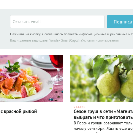
«рыбой для ...
Подписа
Нажимая на кнопку, я соглашаюсь получать информационные и рекламные м
Ваши данные защищены Yandex SmartCaptcha
Условия использования
СТАТЬЯ
 с красной рыбой
Сезон груш в сети «Магнит»
выбрать и что приготовить
В России груши созревают толь
началу сентября. Ждать еще до