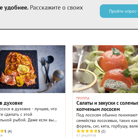
е удобнее.
Расскажите о своих
Пройти опрос
ГРУППА
 в духовке
Салаты и закуски с солены
копченым лососем
осося в духовке - лучшее, что
е сделать с этой
Под лососем обычно понимают
льной рыбой. Даже если вы
семейства лососевых, таких как
риправите рыбу солью и
форель, сиг, кета, горбушу, вале
те лимонным соком, блюдо
5
(4)
таймень, и некоторых других. 
5
(2)
ов
67 рецептов
я великолепным, но рецепты ...
всех его родственников назыв