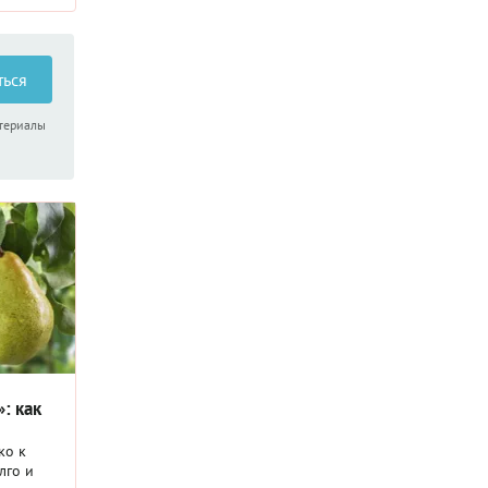
ться
атериалы
: как
ко к
лго и