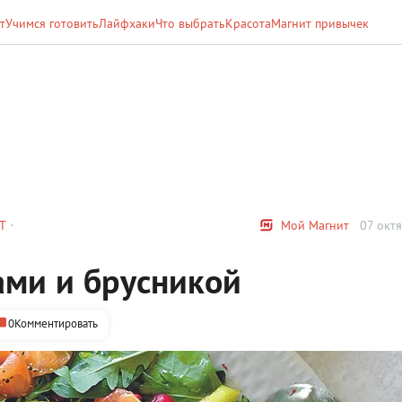
т
Учимся готовить
Лайфхаки
Что выбрать
Красота
Магнит привычек
Т
Мой Магнит
07 октя
шами и брусникой
0
Комментировать