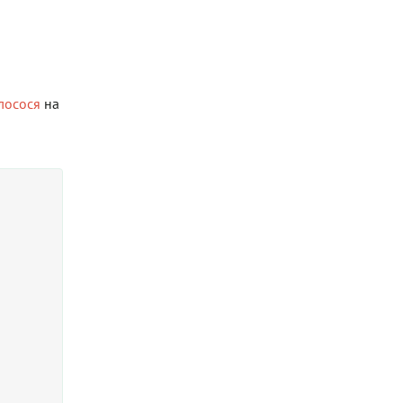
лосося
на