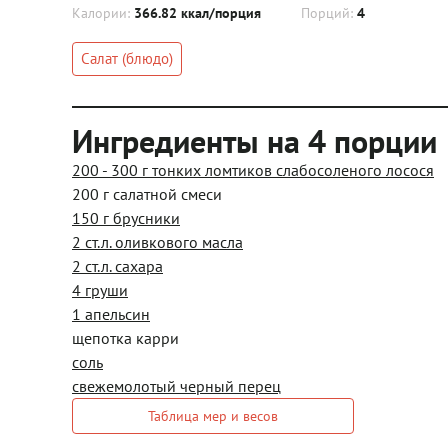
Калории:
366.82 ккал/порция
Порций:
4
Салат (блюдо)
Ингредиенты на 4 порции
200 - 300 г тонких ломтиков слабосоленого лосося
200 г салатной смеси
150 г брусники
2 ст.л. оливкового масла
2 ст.л. сахара
4 груши
1 апельсин
щепотка карри
соль
свежемолотый черный перец
Таблица мер и весов