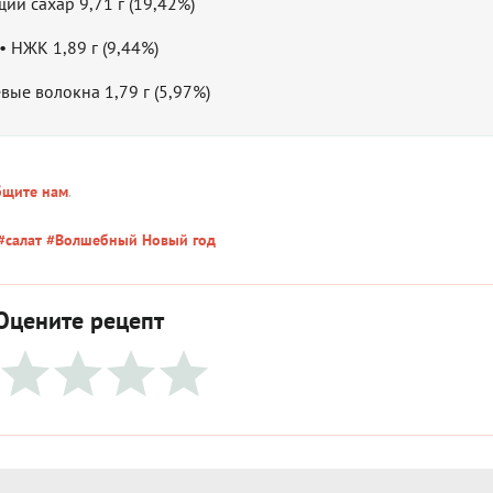
щий сахар 9,71 г (19,42%)
• НЖК 1,89 г (9,44%)
вые волокна 1,79 г (5,97%)
бщите нам
.
#салат
#Волшебный Новый год
Оцените рецепт