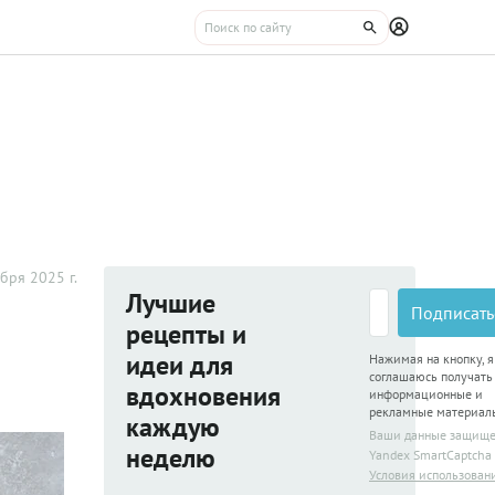
бря 2025 г.
Лучшие
Подписать
рецепты и
идеи для
Нажимая на кнопку, я
соглашаюсь получать
вдохновения
информационные и
рекламные материал
каждую
Ваши данные защищ
неделю
Yandex SmartCaptcha
Условия использован