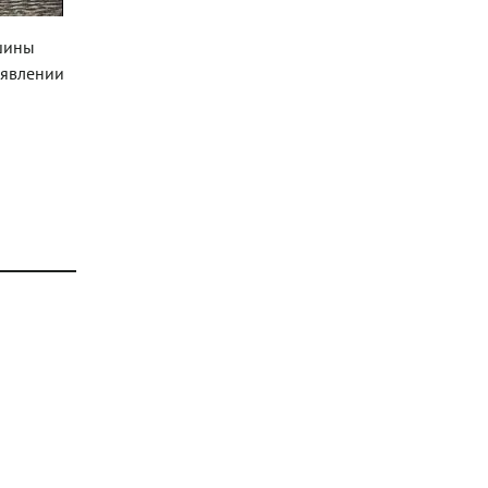
ошины
оявлении