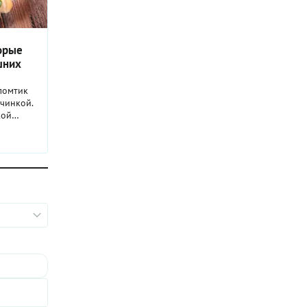
торые
шних
ломтик
ачинкой.
кой
его
м и
кости
ю
одходит
имся
ть дома,
расиво.