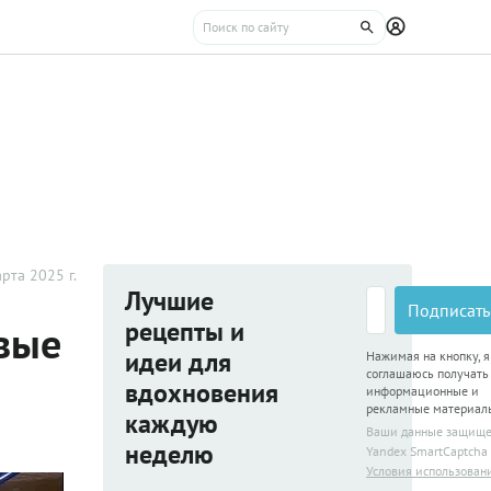
рта 2025 г.
Лучшие
Подписать
рецепты и
ивые
идеи для
Нажимая на кнопку, я
соглашаюсь получать
вдохновения
информационные и
рекламные материал
каждую
Ваши данные защищ
неделю
Yandex SmartCaptcha
Условия использован