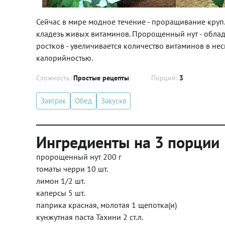
Сейчас в мире модное течение - проращивание круп. 
кладезь живых витаминов. Пророщенный нут - облад
ростков - увеличивается количество витаминов в не
калорийностью.
Сложность:
Простые рецепты
Порций:
3
Завтрак
Обед
Закуска
Ингредиенты на 3 порции
пророщенный нут 200 г
томаты черри 10 шт.
лимон 1/2 шт.
каперсы 5 шт.
паприка красная, молотая 1 щепотка(и)
кунжутная паста Тахини 2 ст.л.