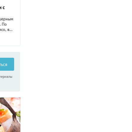
и с
ошерным
. По
со, в
 мясо
отке: его
кольку
то
и и
 ее на
ться
ечется».
ольшей
атериалы
шерным.
еченку
ухой. Но
, не
шили и