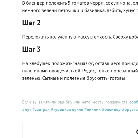
В блендер положить 5 томатов черри, сок лимона, оли
немного зелени петрушки и базилика. Взбить, хумус г
Шаг 2
Переложить полученную массу в емкость. Сверху доба
Шаг 3
На хлебушек положить "намазку", оставшиеся помид
пластинами овощечисткой. Редис, тонко порезанный 
зеленью. Сытные и полезные брускетты готовы!
Если вы заметили ошибку или неточность, пожалуйста,
соо
#нут
#завтрак
#турецкая кухня
#пикник
#блендер
#бруске