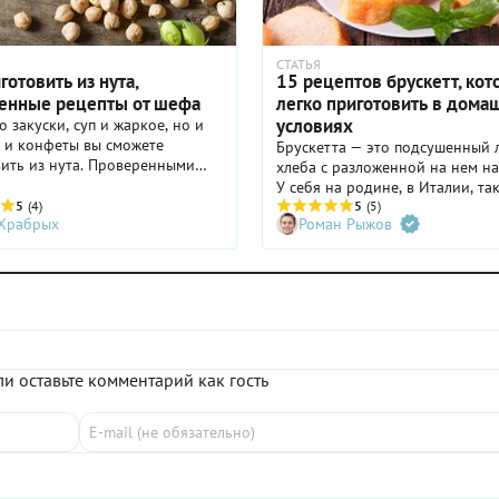
СТАТЬЯ
готовить из нута,
15 рецептов брускетт, ко
енные рецепты от шефа
легко приготовить в дома
условиях
о закуски, суп и жаркое, но и
 и конфеты вы сможете
Брускетта — это подсушенный 
ить из нута. Проверенными
хлеба с разложенной на нем н
ми делится шеф-повар
У себя на родине, в Италии, та
на «Бибирево» Светлана
5
(4)
бутерброд считается закуской: 
5
(5)
 Храбрых
Роман Рыжов
а.
подают к бокалу вина, к салата
первым блюдам. Благодаря лег
приготовления и разнообрази
начинок брускетта идеально п
для праздников и будней. Дел
идеями, какие брускетты собра
чтобы получилось и вкусно, и к
и оставьте комментарий как гость