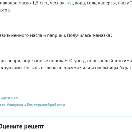
вковое масло 1,5 ст.л., чеснок,
нут
, вода, соль, каперсы, пасту 
отов.
вить немного масла и паприки. Получилась "намазка".
оры черри, порезанные пополам. Огурец , порезанный тонкими
кружками. Посыпьте слегка хлопьями чили из мельницы. Украс
бщите нам
.
тта
#закуска
#Без термообработки
Оцените рецепт