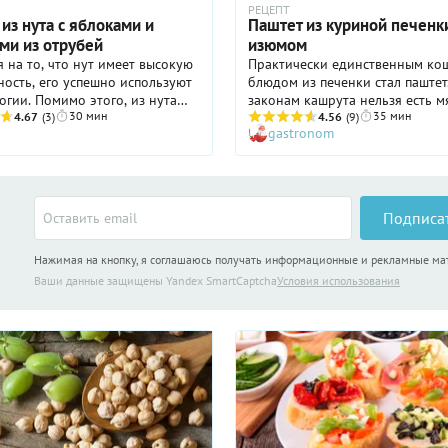
РЕЦЕПТ
из нута с яблоками и
Паштет из куриной печенк
ми из отрубей
изюмом
 на то, что нут имеет высокую
Практически единственным к
ость, его успешно используют
блюдом из печенки стал паштет
огии. Помимо этого, из нута
законам кашрута нельзя есть мя
30 мин
35 мин
превосходный паштет для
4.67
(3)
котором есть кровь. Для этого
4.56
(9)
gastronom
я. Причем паштет позволит не
подвергают специальной обраб
сбросить излишние килограммы,
высаливают и вымачивают. Пос
ытить организм полезными
печень – кроветворный орган, 
ми. Нут- богат белками,
единственный способ обработк
ой, микроэлементами (железо,
кошерования печени – опалить
Подписа
арганец, медь, цинк, фосфор и
огне, пока поверхность не «зап
 а также витаминами группы B
Это приведет к свертыванию б
Нажимая на кнопку, я соглашаюсь получать информационные и рекламные м
я кислота, пиридоксин и
части крови, и мясо станет ко
Единственное, если куриную п
Ваши данные защищены Yandex SmartCaptcha
Условия использования
кошеровать – она становится с
рачительные еврейские хозяйки
привыкшие отступать перед
трудностями, с блеском разре
эту задачу.