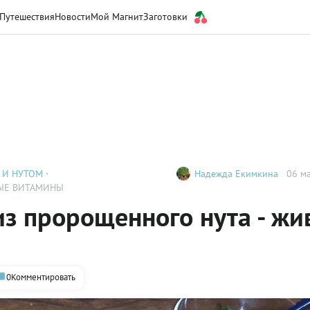
Путешествия
Новости
Мой Магнит
Заготовки
 И НУТОМ
Надежда Екимкина
06 ма
ВЫЕ ВИТАМИНЫ
из пророщенного нута - ж
0
Комментировать