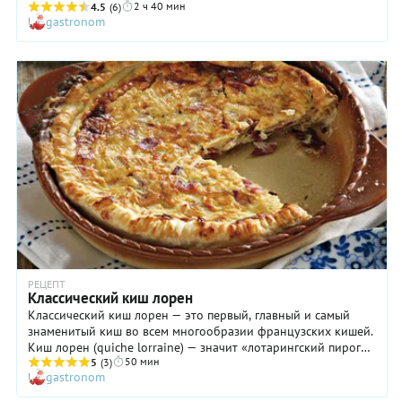
2 ч 40 мин
4.5
(6)
gastronom
РЕЦЕПТ
Классический киш лорен
Классический киш лорен — это первый, главный и самый
знаменитый киш во всем многообразии французских кишей.
Киш лорен (quiche lorraine) — значит «лотарингский пирог».
50 мин
Издавна он считается национальным французским
5
(3)
gastronom
кулинарным достоянием, но на самом деле пришел из
немецкого королевства Lothringen, которое позднее было