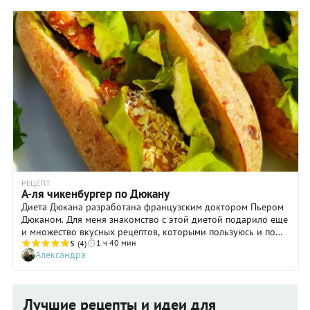
переименовано французами в Lorraine. А само слово «киш»
произошло от немецкого kuchen — «пирог». О том, каким
должен быть классический киш лорен, дискуссии ведутся до
сих пор. Да и что считать классикой? Когда-то, несколько
веков назад, лотарингский пирог пекли из обычного
хлебного теста, и никакого бекона в нем не было. Он
появился в начинке пирога только в XIX веке. А сыр и лук,
например, стали добавлять только в XX веке. Пуристы
скажут, что если в кише, кроме бекона и заливки, есть что-то
типа жареного лука или сыра, то это уже не киш лорен. А что
насчет теста? В идеале оно должно быть песочным, но
многие специалисты высказываются за слоеное. Пока они
спорят, мы предлагаем вам классический киш лорен по
простому рецепту из слоеного теста.
РЕЦЕПТ
А-ля чикенбургер по Дюкану
Диета Дюкана разработана французским доктором Пьером
Дюканом. Для меня знакомство с этой диетой подарило еще
и множество вкусных рецептов, которыми пользуюсь и по
1 ч 40 мин
сей день. Один из них - чикенбургер.
5
(4)
Александра
Лучшие рецепты и идеи для