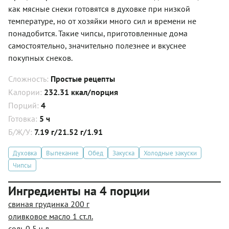
как мясные снеки готовятся в духовке при низкой
температуре, но от хозяйки много сил и времени не
понадобится. Такие чипсы, приготовленные дома
самостоятельно, значительно полезнее и вкуснее
покупных снеков.
Сложность:
Простые рецепты
Калории:
232.31 ккал/порция
Порций:
4
Готовка:
5 ч
Б/Ж/У:
7.19 г/21.52 г/1.91
Духовка
Выпекание
Обед
Закуска
Холодные закуски
Чипсы
Ингредиенты на 4 порции
свиная грудинка 200 г
оливковое масло 1 ст.л.
соль 0,5 ч.л.