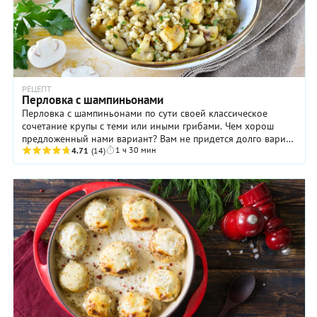
РЕЦЕПТ
Перловка с шампиньонами
Перловка с шампиньонами по сути своей классическое
сочетание крупы с теми или иными грибами. Чем хорош
предложенный нами вариант? Вам не придется долго варить
1 ч 30 мин
шампиньоны, как это пришлось бы делать с ...
4.71
(14)