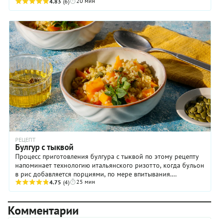
20 мин
ничего сложного. Все овощи и грибы, ...
4.83
(6)
РЕЦЕПТ
Булгур с тыквой
Процесс приготовления булгура с тыквой по этому рецепту
напоминает технологию итальянского ризотто, когда бульон
в рис добавляется порциями, по мере впитывания.
25 мин
Оказалось, что эта идея отлично ...
4.75
(4)
Комментарии