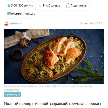
5.00 (2)
Оценить
В избранное
Поделиться
0
Комментировать
gastronom
26 сентября 2025 г.
Булгур с шампиньонами и гремолатой
(Фото: ООО «Издательский дом
«Гастроном»)
К рецепту
Модный гарнир с модной заправкой: гремолата придаст