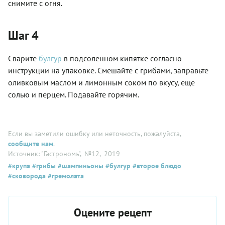
снимите с огня.
Шаг 4
Сварите
булгур
в подсоленном кипятке согласно
инструкции на упаковке. Смешайте с грибами, заправьте
оливковым маслом и лимонным соком по вкусу, еще
солью и перцем. Подавайте горячим.
Если вы заметили ошибку или неточность, пожалуйста,
сообщите нам
.
Источник: "Гастрономъ"
, №12
, 2019
#крупа
#грибы
#шампиньоны
#булгур
#второе блюдо
#сковорода
#гремолата
Оцените рецепт