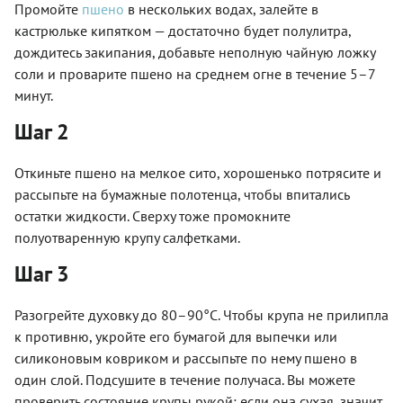
Промойте
пшено
в нескольких водах, залейте в
кастрюльке кипятком — достаточно будет полулитра,
дождитесь закипания, добавьте неполную чайную ложку
соли и проварите пшено на среднем огне в течение 5–7
минут.
Шаг 2
Откиньте пшено на мелкое сито, хорошенько потрясите и
рассыпьте на бумажные полотенца, чтобы впитались
остатки жидкости. Сверху тоже промокните
полуотваренную крупу салфетками.
Шаг 3
Разогрейте духовку до 80–90°С. Чтобы крупа не прилипла
к противню, укройте его бумагой для выпечки или
силиконовым ковриком и рассыпьте по нему пшено в
один слой. Подсушите в течение получаса. Вы можете
проверить состояние крупы рукой: если она сухая, значит