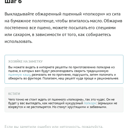
Шаг 6
Выкладывайте обжаренный пшенный «попкорн» из сита
на бумажное полотенце, чтобы впиталось масло. Обжарив
постепенно все пшено, можете посыпать его специями
или сахаром, в зависимости от того, как собираетесь
использовать.
ХОЗЯЙКЕ НА ЗАМЕТКУ
Вы можете видеть в интернете рецепты по приготовлению попкорна из
пшена, в которых вам будут рекомендовать сварить традиционную
пшенную кашу
, размазать ее по противню, подсушить, затем поломать и
обжарить во фритюре. Полагаем, наш рецепт куда проще и рациональнее.
КСТАТИ
Чего точно не стоит ждать от пшенного «попкорна», так это чудес. Он не
будет у вас выглядеть, как настоящий кукурузный
попкорн
: зернышки не
взорвутся и не растопырятся. Но станут хрустящими и забавными.
Если вы заметили ошибку или неточность, пожалуйста,