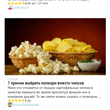
15 мин
перевернет сознание тех, кто считает, что воздушная
4.75
(4)
gastronom
кукуруза подходит только для «заедания» того или иного
фильма. Что ж, мы готовы опровергнуть столь ограниченное
убеждение и предложить рецепт чудесного лакомства на
основе попкорна, которое еще и готовится очень быстро и
просто. Добавляем к нему клубнику, горький шоколад,
сливочное масло, соединяем, охлаждаем и подаем к чаю в
качестве отличной замены обычным тортам и пирожным.
СТАТЬЯ
7 причин выбрать попкорн вместо чипсов
Мало кто откажется от порции картофельных чипсов в
качестве перекуса во время просмотра фильма или в
компании друзей. То же самое можно сказать о попкорне.
Однако если сравнивать эти перекусы, окажется, что
5
(4)
Ольга Дьяконова
попкорн куда полезнее. Приводим семь аргументов, почему
под фильм лучше хрустеть лакомством из кукурузы, чем из