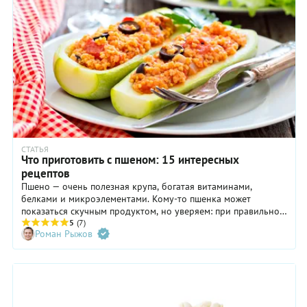
телевизора с пивом, или просто болтаете с друзьями. А уж
как дети будут довольны!
СТАТЬЯ
Что приготовить с пшеном: 15 интересных
рецептов
Пшено — очень полезная крупа, богатая витаминами,
белками и микроэлементами. Кому-то пшенка может
показаться скучным продуктом, но уверяем: при правильном
обращении, она превращается в настоящий деликатес.
5
(7)
Роман Рыжов
Кроме молочной каши из нее готовят супы, салаты, десерты,
безглютеновую выпечку. Собрали 15 проверенных рецептов
с пшеном для будней и праздников.