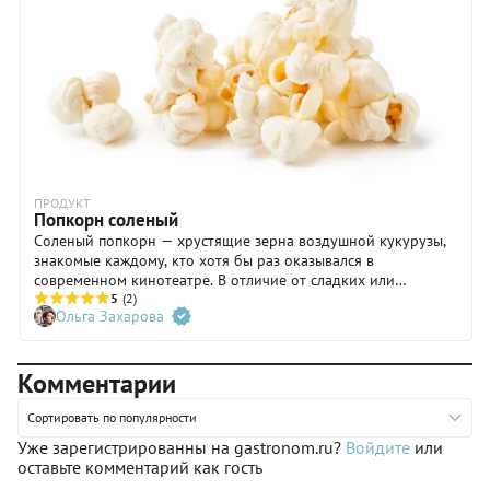
ПРОДУКТ
Попкорн соленый
Соленый попкорн — хрустящие зерна воздушной кукурузы,
знакомые каждому, кто хотя бы раз оказывался в
современном кинотеатре. В отличие от сладких или
карамельных разновидностей такой закуски, соленый
5
(2)
Ольга Захарова
попкорн не перебивает вкус напитков и отлично подходит
тем, кто избегает лишнего сахара.
Комментарии
Сортировать по популярности
Уже зарегистрированны на gastronom.ru?
Войдите
или
оставьте комментарий как гость