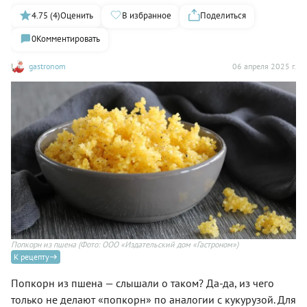
4.75 (4)
Оценить
В избранное
Поделиться
0
Комментировать
gastronom
06 апреля 2025 г.
Попкорн из пшена
(Фото: ООО «Издательский дом «Гастроном»)
К рецепту
Попкорн из пшена — слышали о таком? Да-да, из чего
только не делают «попкорн» по аналогии с кукурузой. Для