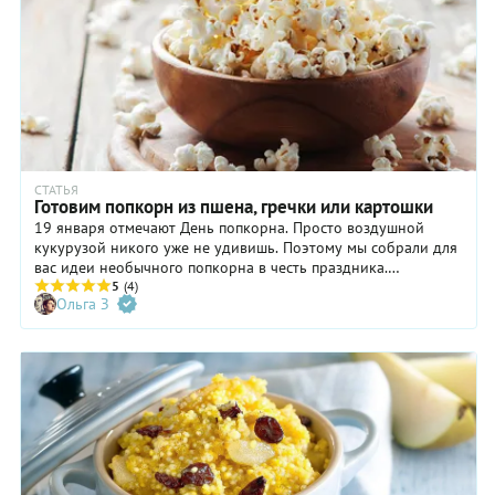
СТАТЬЯ
Готовим попкорн из пшена, гречки или картошки
19 января отмечают День попкорна. Просто воздушной
кукурузой никого уже не удивишь. Поэтому мы собрали для
вас идеи необычного попкорна в честь праздника.
Готовьтесь к разрыву шаблона от шеф-поваров, ведь
5
(4)
Ольга З
попкорном рискуют стать не только злаки, но и корнеплоды
и даже морепродукты. Но обо всем по порядку.