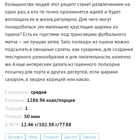
большинства людей этот рецепт станет развлечением на
один раз, а кто-то точно проникнется идеей и будет
воплощать ее в жизнь регулярно. Для чего могут
понадобиться эти маленькие хрустящие шарики из
пшена? Есть их горстями под трансляцию футбольного
матча — не лучшая затея. Зато попкорн из пшена можно
подсыпать в овощные салаты, как сухарики, для создания
текстурного разнообразия и для питательности, конечно
же. А еще интереснее делать из пшенного попкорна
посыпку для торта и других десертов, если шарики
сахаром, а заодно корицей или какао.
Сложность:
средне
Калории:
1286.96 ккал/порция
Порций:
1
Готовка:
50 мин
Б/Ж/У:
12.46 г/102.38 г/77.88
Духовка
Обед
Полдник
Десерт
Закуска