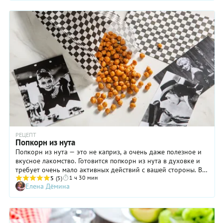
картофеля.
РЕЦЕПТ
Попкорн из нута
Попкорн из нута — это не каприз, а очень даже полезное и
вкусное лакомство. Готовится попкорн из нута в духовке и
требует очень мало активных действий с вашей стороны. В
1 ч 30 мин
основном все сводится к ожиданию: замочить нут, отварить
5
(5)
Елена Дёмина
нут, запечь нут. Звучит нудно — хочется даже сказать
«нутно», но попробуйте приготовить эту прекрасную
хрустящую закуску — вы не пожалеете. И не заметите, как он
закончится, пока вы сидите у компьютера с чаем или у