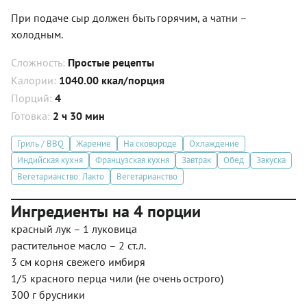
При подаче сыр должен быть горячим, а чатни –
холодным.
Сложность:
Простые рецепты
Калории:
1040.00 ккал/порция
Порций:
4
Готовка:
2 ч 30 мин
Гриль / BBQ
Жарение
На сковороде
Охлаждение
Индийская кухня
Французская кухня
Завтрак
Обед
Закуска
Вегетарианство: Лакто
Вегетарианство
Ингредиенты на 4 порции
красный лук – 1 луковица
растительное масло – 2 ст.л.
3 см корня свежего имбиря
1/5 красного перца чили (не очень острого)
300 г брусники