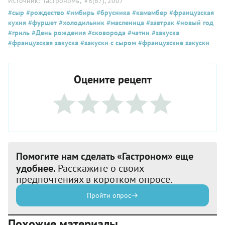
Источник: "Гастрономъ"
, #8(67), 2007
#сыр
#рождество
#имбирь
#брусника
#камамбер
#французская
кухня
#фуршет
#холодильник
#масленица
#завтрак
#новый год
#гриль
#День рождения
#сковорода
#чатни
#закуска
#французская закуска
#закуски с сыром
#французские закуски
Оцените рецепт
Помогите нам сделать «Гастроном» еще
удобнее.
Расскажите о своих
предпочтениях в коротком опросе.
Пройти опрос
Похожие материалы