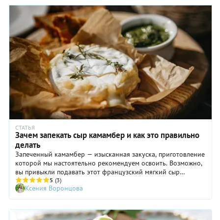
СТАТЬЯ
Зачем запекать сыр камамбер и как это правильно
делать
Запеченный камамбер — изысканная закуска, приготовление
которой мы настоятельно рекомендуем освоить. Возможно,
вы привыкли подавать этот французский мягкий сыр
отдельно или в составе сырной тарелки. Попробуйте кое-что
5
(3)
Ксения Воронцова
новое. Запекать камамбер отнюдь не сложно.