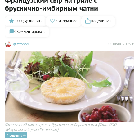
Французский сыр на гриле с
бруснично-имбирным чатни
5.00 (3)
Оценить
В избранное
Поделиться
0
Комментировать
gastronom
11 июня 2025 г.
Французский сыр на гриле с бруснично-имбирным чатни
(Фото: ООО
«Издательский дом «Гастроном»)
К рецепту