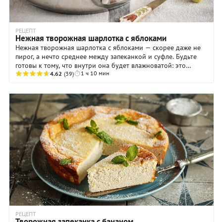
РЕЦЕПТ
Нежная творожная шарлотка с яблоками
Нежная творожная шарлотка с яблоками — скорее даже не
пирог, а нечто среднее между запеканкой и суфле. Будьте
готовы к тому, что внутри она будет влажноватой: это
1 ч 10 мин
абсолютно нормально. За ...
4.62
(39)
РЕЦЕПТ
Творожная запеканка с бананом