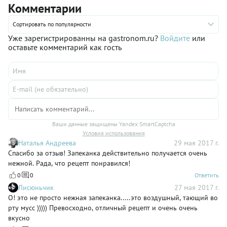
Комментарии
Сортировать по популярности
Уже зарегистрированны на gastronom.ru?
Войдите
или
оставьте комментарий как гость
Ваши данные защищены Yandex SmartCaptcha
Условия использования
Наталья Андреева
29 мая 2017 г.
Спасибо за отзыв! Запеканка действительно получается очень
нежной. Рада, что рецепт понравился!
0
0
Ответить
Лисюньчик
27 мая 2017 г.
О! это не просто нежная запеканка.....это воздушный, тающий во
рту мусс ))))) Превосходно, отличный рецепт и очень очень
вкусно