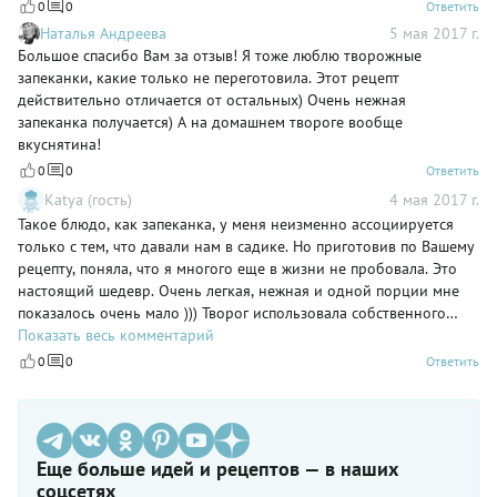
0
0
Ответить
Наталья Андреева
5 мая 2017 г.
Большое спасибо Вам за отзыв! Я тоже люблю творожные
запеканки, какие только не переготовила. Этот рецепт
действительно отличается от остальных) Очень нежная
запеканка получается) А на домашнем твороге вообще
вкуснятина!
0
0
Ответить
Katya (гость)
4 мая 2017 г.
Такое блюдо, как запеканка, у меня неизменно ассоциируется
только с тем, что давали нам в садике. Но приготовив по Вашему
рецепту, поняла, что я многого еще в жизни не пробовала. Это
настоящий шедевр. Очень легкая, нежная и одной порции мне
показалось очень мало ))) Творог использовала собственного
производства (делаю его на закваске от Бакздрав). А в остальном
Показать весь комментарий
строго придерживалась инструкции. Теперь у меня совершенно
0
0
Ответить
иной взгляд на такое знакомое блюдо.
Еще больше идей и рецептов — в наших
соцсетях