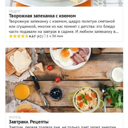
РЕЦЕПТ
Творожная запеканка с изюмом
Творожную запеканку с изюмом, щедро политую сметаной
или сгущенкой, многие из нас помнят с детства: это блюдо
часто подавали на завтрак в садике. И любили запеканку все
1 ч 30 мин
или почти все! Во ...
4.67
(42)
ГРУППА
Завтраки. Рецепты
Завтрак, первая трапеза дня, не только дает заряд энергии,