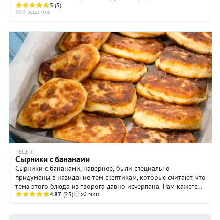
Рецепты запеканок есть в кухнях ...
5
(3)
959 рецептов
РЕЦЕПТ
Сырники с бананами
Сырники с бананами, наверное, были специально
придуманы в назидание тем скептикам, которые считают, что
тема этого блюда из творога давно исчерпана. Нам кажется,
30 мин
что такая оригинальная версия очень и ...
4.87
(23)