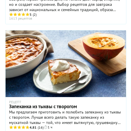
но и создает настроение. Выбор рецептов для завтрака
зависит от национальных и семейных традиций, образа
5
(2)
жизни и даже от дня недели и ...
1613 рецептов
РЕЦЕПТ
Запеканка из тыквы с творогом
Мы предлагаем приготовить и полюбить запеканку из тыквы
с творогом. Лучше всего делать такую запеканку из
мускатной тыквы — той, что имеет вытянутую, грушевидную
1 ч
форму: мякоть этих плодов отличается ...
4.81
(16)