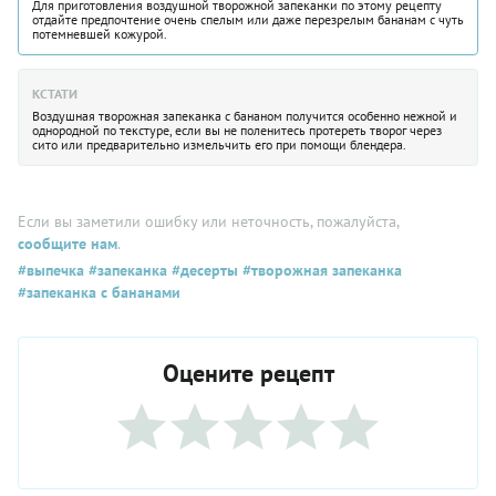
Для приготовления воздушной творожной запеканки по этому рецепту
отдайте предпочтение очень спелым или даже перезрелым бананам с чуть
потемневшей кожурой.
КСТАТИ
Воздушная творожная запеканка с бананом получится особенно нежной и
однородной по текстуре, если вы не поленитесь протереть творог через
сито или предварительно измельчить его при помощи блендера.
Если вы заметили ошибку или неточность, пожалуйста,
сообщите нам
.
#выпечка
#запеканка
#десерты
#творожная запеканка
#запеканка с бананами
Оцените рецепт