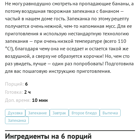
Не могу равнодушно смотреть на пропадающие бананы, а
потому воздушная творожная запеканка с бананом —
частый в нашем доме гость. Запеканка по этому рецепту
получается очень нежной, чем-то напоминая мусс. Для ее
приготовления я использую нестандартную технологию
запекания — при очень низкой температуре (всего 110
°С!), благодаря чему она не оседает и остается такой же
воздушной, а сверху не образуется корочки! Но, чем сто
раз увидеть, лучше — один раз попробовать! Подготовила
для вас пошаговую инструкцию приготовления.
Порций:
6
Готовка:
2 ч
Доп. время:
10 мин
Духовка
Запекание
Завтрак
Второе блюдо
Выпечка
Запеканка
Ингредиенты на 6 порций