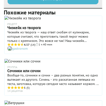
Похожие материалы
РЕЦЕПТ
Чизкейк из творога
Чизкейк из творога — наш ответ снобам от кулинарии,
которые считают, что приготовить такой пирог можно
только с кремчизом. Это вовсе не так! Наш чизкейк
1 ч 40 мин
получается очень нежным и не менее вкусным, чем его
4.57
(14)
gastronom
«сырный» собрат. Только помните, что для приготовления
следует выбирать натуральный сухой творог правильной
жирности безо всяких растительных добавок. Качество
сметаны также должно быть на высоте. Тогда начинка
чизкейка с творогом гарантированно приобретет
ГРУППА
Сочники или сочни
правильную консистенцию, благодаря которой, как и
положено, будет просто таять во рту!
Вообще-то, сочники и сочни – два разных понятия, но одно
вытекает из другого. Сочень - это раскатанная лепешка из
теста, заготовка, которую сегодня часто называют коржом. А
еще сочень – блюдо русской ...
5
(5)
14 рецептов