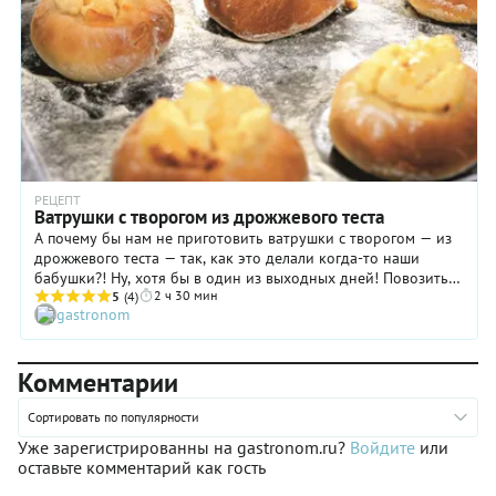
наилучшим образом!
РЕЦЕПТ
Ватрушки с творогом из дрожжевого теста
А почему бы нам не приготовить ватрушки с творогом — из
дрожжевого теста — так, как это делали когда-то наши
бабушки?! Ну, хотя бы в один из выходных дней! Повозиться
2 ч 30 мин
с такой выпечкой, конечно, придется, но результат точно
5
(4)
gastronom
стоит того. Кстати, психологи утверждают, что вымешивание
теста сродни медитации, так что, в процессе приготовления
вы получите еще один приятный бонус. В начинку ватрушек
Комментарии
с творогом мы добавляем сметану и тертую лимонную
цедру, поэтому она получается очень нежной и ароматной.
Сортировать по популярности
Уже зарегистрированны на gastronom.ru?
Войдите
или
оставьте комментарий как гость