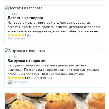
ГРУППА
Десерты из творога
Из творога можно приготовить самые разнообразные
десерты. Кроме всего прочего, рецепты десертов из творога
можно взять на вооружение, если ваш ребёнок отказывается
есть творог в "чистом виде": в ...
5
(4)
268 рецептов
РЕЦЕПТ
Ватрушки с творогом
Ватрушки с творогом — выпечка домашняя, уютная,
душевная. Поэтому на ее приготовление стоит настроиться
особенным образом. Опытные хозяйки знают, что
1 ч 30 мин
дрожжевое тесто буквально «чувствует» состояние того, кто
4.86
(7)
gastronom
им занимается. Возможно, все дело в более внимательном
отмеривании ингредиентов, в размеренных движениях рук
или в особом терпении при вымешивании… Научно это,
конечно, никак не обосновано, но все-таки постарайтесь
перед началом приготовления ватрушек с творогом
достигнуть если не дзена, то хотя бы просто душевного
равновесия. Уверены, что тогда все у вас получится