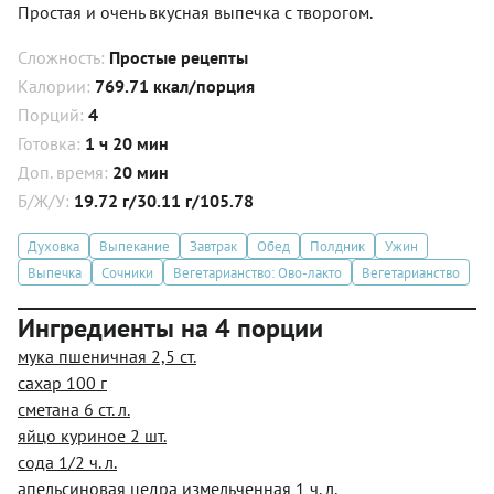
Простая и очень вкусная выпечка с творогом.
Сложность:
Простые рецепты
Калории:
769.71 ккал/порция
Порций:
4
Готовка:
1 ч 20 мин
Доп. время:
20 мин
Б/Ж/У:
19.72 г/30.11 г/105.78
Духовка
Выпекание
Завтрак
Обед
Полдник
Ужин
Выпечка
Сочники
Вегетарианство: Ово-лакто
Вегетарианство
Ингредиенты на 4 порции
мука пшеничная 2,5 ст.
сахар 100 г
сметана 6 ст. л.
яйцо куриное 2 шт.
сода 1/2 ч. л.
апельсиновая цедра измельченная 1 ч. л.