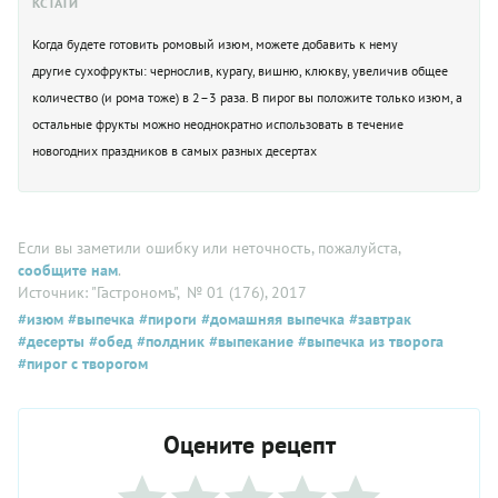
КСТАТИ
Когда будете готовить ромовый изюм, можете добавить к нему
другие сухофрукты: чернослив, курагу, вишню, клюкву, увеличив общее
количество (и рома тоже) в 2–3 раза. В пирог вы положите только изюм, а
остальные фрукты можно неоднократно использовать в течение
новогодних праздников в самых разных десертах
Если вы заметили ошибку или неточность, пожалуйста,
сообщите нам
.
Источник: "Гастрономъ"
, № 01 (176), 2017
#изюм
#выпечка
#пироги
#домашняя выпечка
#завтрак
#десерты
#обед
#полдник
#выпекание
#выпечка из творога
#пирог с творогом
Оцените рецепт