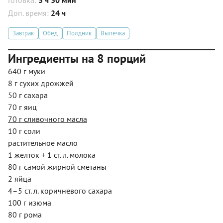
Доп. время:
24 ч
Завтрак
Обед
Полдник
Выпечка
Ингредиенты на 8 порций
640 г муки
8 г сухих дрожжей
50 г сахара
70 г яиц
70 г сливочного масла
10 г соли
растительное масло
1 желток + 1 ст. л. молока
80 г самой жирной сметаны
2 яйца
4–5 ст. л. коричневого сахара
100 г изюма
80 г рома