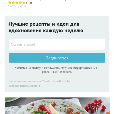
пекарне. Изюм добавляют не только в ...
5
(4)
127 рецептов
Лучшие рецепты и идеи для
вдохновения каждую неделю
Подписаться
Нажимая на кнопку, я соглашаюсь получать информационные и
рекламные материалы
Ваши данные защищены Yandex SmartCaptcha
Условия использования