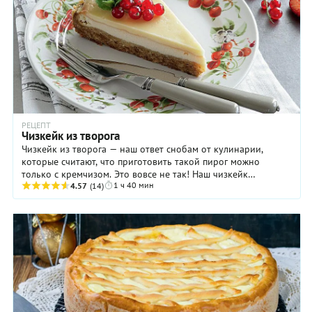
РЕЦЕПТ
Чизкейк из творога
Чизкейк из творога — наш ответ снобам от кулинарии,
которые считают, что приготовить такой пирог можно
только с кремчизом. Это вовсе не так! Наш чизкейк
1 ч 40 мин
получается очень нежным и не менее вкусным, чем ...
4.57
(14)