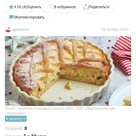
4.50 (4)
Оценить
В избранное
Поделиться
0
Комментировать
gastronom
18 октября 2025 г.
Пирог с творогом и ромовым изюмом
(Фото: ООО «Издательский дом
«Гастроном»)
К рецепту
Порций:
8
Готовка:
3 ч 30 мин