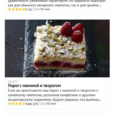
удивительно уживчивым характером: он идеально подходит
как для обычного вечернего чаепития, так и для приема
1 ч 30 мин
гостей. Приятная кислинка этих ...
5
(4)
РЕЦЕПТ
Пирог с малиной и творогом
Если вы приготовите наш пирог с малиной и творогом к
семейному чаепитию, дополнив конфетами и другими
кондитерскими изделиями, будьте уверены: эта выпечка
1 ч 30 мин
исчезнет со стола первой. Ничего ...
4.66
(29)