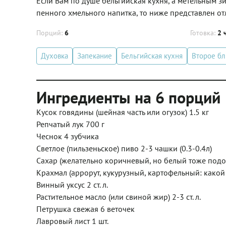
Если Вам по душе бельгийская кухня, а метельным з
пенного хмельного напитка, то ниже представлен от
Порций:
6
Готовка:
2 
Духовка
Запекание
Бельгийская кухня
Второе б
Ингредиенты на 6 порций
Кусок говядины (шейная часть или огузок) 1.5 кг
Репчатый лук 700 г
Чеснок 4 зубчика
Светлое (пильзеньское) пиво 2-3 чашки (0.3-0.4л)
Сахар (желательно коричневый, но белый тоже подойд
Крахмал (аррорут, кукурузный, картофельный: какой н
Винный уксус 2 ст. л.
Растительное масло (или свиной жир) 2-3 ст. л.
Петрушка свежая 6 веточек
Лавровый лист 1 шт.