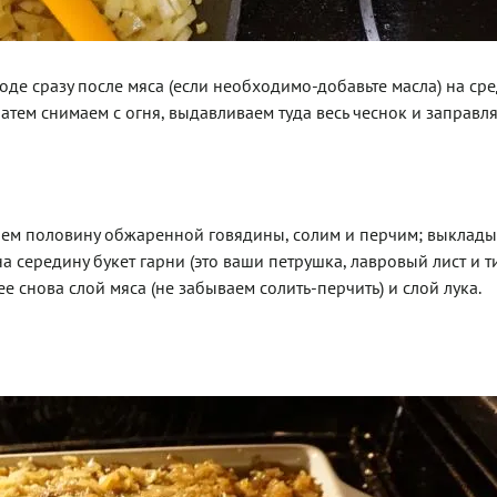
де сразу после мяса (если необходимо-добавьте масла) на ср
Затем снимаем с огня, выдавливаем туда весь чеснок и заправл
ем половину обжаренной говядины, солим и перчим; выклад
на середину букет гарни (это ваши петрушка, лавровый лист и т
е снова слой мяса (не забываем солить-перчить) и слой лука.