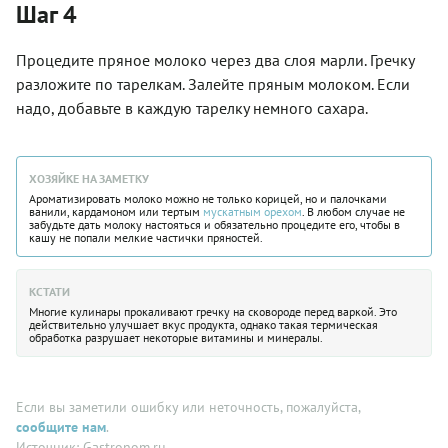
Шаг 4
Процедите пряное молоко через два слоя марли. Гречку
разложите по тарелкам. Залейте пряным молоком. Если
надо, добавьте в каждую тарелку немного сахара.
ХОЗЯЙКЕ НА ЗАМЕТКУ
Ароматизировать молоко можно не только корицей, но и палочками
ванили, кардамоном или тертым
мускатным орехом
. В любом случае не
забудьте дать молоку настояться и обязательно процедите его, чтобы в
кашу не попали мелкие частички пряностей.
КСТАТИ
Многие кулинары прокаливают гречку на сковороде перед варкой. Это
действительно улучшает вкус продукта, однако такая термическая
обработка разрушает некоторые витамины и минералы.
Если вы заметили ошибку или неточность, пожалуйста,
сообщите нам
.
Источник: Gastronom.ru