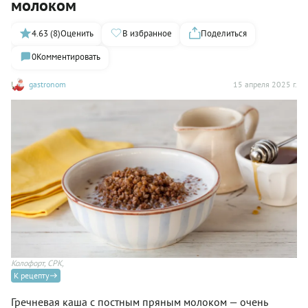
молоком
4.63 (8)
Оценить
В избранное
Поделиться
0
Комментировать
gastronom
15 апреля 2025 г.
Колофорт, СРК,
К рецепту
Гречневая каша с постным пряным молоком — очень