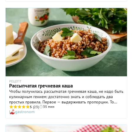
РЕЦЕПТ
Рассыпчатая гречневая каша
Чтобы получилась рассыпчатая гречневая каша, не надо быть
кулинарным гением: достаточно знать и соблюдать два
простых правила. Первое — выдерживать пропорции. То
35 мин
есть, на одну часть гречневой крупы возьмите 2 части воды.
5
(23)
gastronom
Второе правило — варить, вернее томить кашу в кастрюле
под крышкой, не перемешивая. Если вы все сделаете
правильно, то процесс приготовления будет максимально
простым, а результат — предсказуемо хорошим. Ну а как