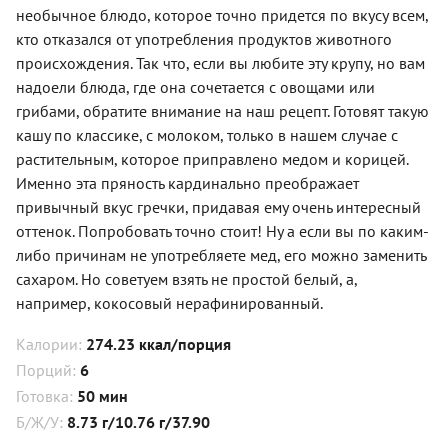
необычное блюдо, которое точно придется по вкусу всем,
кто отказался от употребления продуктов животного
происхождения. Так что, если вы любите эту крупу, но вам
надоели блюда, где она сочетается с овощами или
грибами, обратите внимание на наш рецепт. Готовят такую
кашу по классике, с молоком, только в нашем случае с
растительным, которое приправлено медом и корицей.
Именно эта пряность кардинально преображает
привычный вкус гречки, придавая ему очень интересный
оттенок. Попробовать точно стоит! Ну а если вы по каким-
либо причинам не употребляете мед, его можно заменить
сахаром. Но советуем взять не простой белый, а,
например, кокосовый нерафинированный.
Калории:
274.23 ккал/порция
Порций:
6
Готовка:
50 мин
Б/Ж/У:
8.73 г/10.76 г/37.90