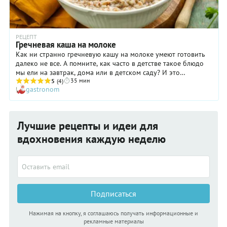
РЕЦЕПТ
Гречневая каша на молоке
Как ни странно гречневую кашу на молоке умеют готовить
далеко не все. А помните, как часто в детстве такое блюдо
мы ели на завтрак, дома или в детском саду? И это
35 мин
неслучайно! Диетологи утверждают, что гречневая каша на
5
(4)
gastronom
молоке — одно из самых сбалансированных блюд для
начала дня: оно очень легко усваивается пищеварительной
системой, которая с утра еще не включилась в активную
работу. Ну и о «волшебном» действии медленных углеводов
Лучшие рецепты и идеи для
тоже не стоит забывать! Если вы съели на завтрак гречневую
кашу на молоке, то получите ощущение сытости, которое
вдохновения каждую неделю
сохранится надолго. А значит, вероятность лишних
перекусов будет сведена к нулю. Приятный бонус от столь
полезного и вкусного блюда!
Подписаться
Нажимая на кнопку, я соглашаюсь получать информационные и
рекламные материалы