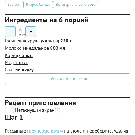
Завтрак
Второе блюдо
Вегетарианство: Строго
Ингредиенты на 6 порций
6
-
+
Порций
Гречневая крупа (ядрица)
250 г
Молоко миндальное
800 мл
Корица
2 шт.
Мед
2 ст.л.
Соль
по вкусу
Таблица мер и весов
Рецепт приготовления
Негаснущий экран
Шаг 1
Рассыпьте
гречневую крупу
на столе и переберите, удаляя