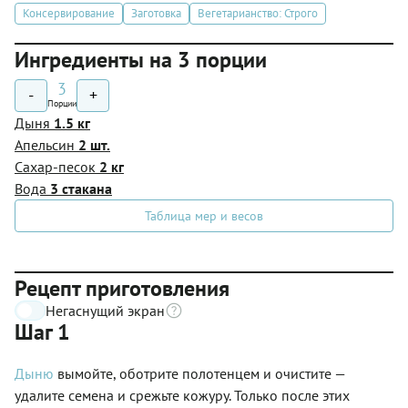
Консервирование
Заготовка
Вегетарианство: Строго
Ингредиенты на 3 порции
3
-
+
Порции
Дыня
1.5 кг
Апельсин
2 шт.
Сахар-песок
2 кг
Вода
3 стакана
Таблица мер и весов
Рецепт приготовления
Негаснущий экран
Шаг 1
Дыню
вымойте, оботрите полотенцем и очистите —
удалите семена и срежьте кожуру. Только после этих