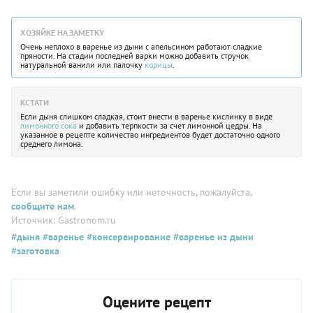
ХОЗЯЙКЕ НА ЗАМЕТКУ
Очень неплохо в варенье из дыни с апельсином работают сладкие
пряности. На стадии последней варки можно добавить стручок
натуральной ванили или палочку
корицы
.
КСТАТИ
Если дыня слишком сладкая, стоит внести в варенье кислинку в виде
лимонного сока
и добавить терпкости за счет лимонной цедры. На
указанное в рецепте количество ингредиентов будет достаточно одного
среднего лимона.
Если вы заметили ошибку или неточность, пожалуйста,
сообщите нам
.
Источник: Gastronom.ru
#дыня
#варенье
#консервирование
#варенье из дыни
#заготовка
Оцените рецепт