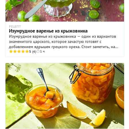
РЕЦЕПТ
Изумрудное варенье из крыжовника
Изумрудное варенье из крыжовника — один из вариантов
знаменитого царского, которое зачастую готовят с
добавлением ядрышек грецкого ореха. Стоит заметить, наша
1 ч
версия, упрощенная, ничуть не хуже! В ...
5
(4)