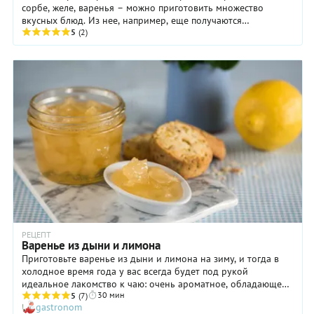
сорбе, желе, варенья – можно приготовить множество
вкусных блюд. Из нее, например, еще получаются
замечательные закуски для аперитива и напитки. Все ...
5
(2)
РЕЦЕПТ
Варенье из дыни и лимона
Приготовьте варенье из дыни и лимона на зиму, и тогда в
холодное время года у вас всегда будет под рукой
идеальное лакомство к чаю: очень ароматное, обладающее
30 мин
изысканным вкусом с приятной кислинкой. А еще оно будет
5
(7)
gastronom
напоминать о прекрасном лете! К тому же варенье из дыни