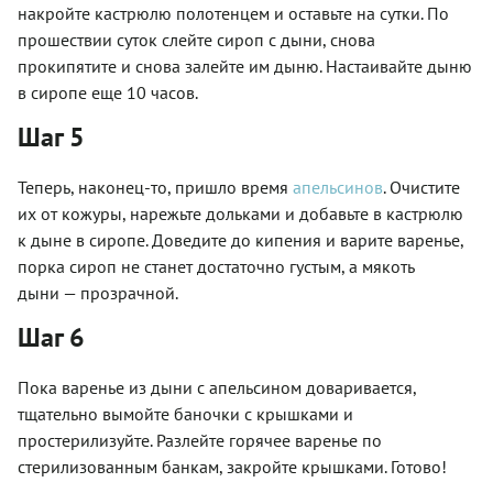
накройте кастрюлю полотенцем и оставьте на сутки. По
прошествии суток слейте сироп с дыни, снова
прокипятите и снова залейте им дыню. Настаивайте дыню
в сиропе еще 10 часов.
Шаг 5
Теперь, наконец-то, пришло время
апельсинов
. Очистите
их от кожуры, нарежьте дольками и добавьте в кастрюлю
к дыне в сиропе. Доведите до кипения и варите варенье,
порка сироп не станет достаточно густым, а мякоть
дыни — прозрачной.
Шаг 6
Пока варенье из дыни с апельсином доваривается,
тщательно вымойте баночки с крышками и
простерилизуйте. Разлейте горячее варенье по
стерилизованным банкам, закройте крышками. Готово!