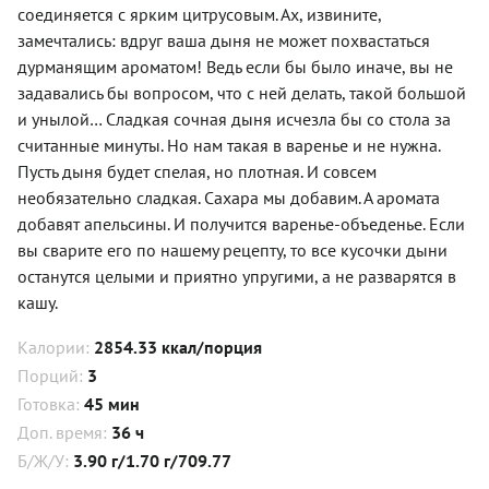
соединяется с ярким цитрусовым. Ах, извините,
замечтались: вдруг ваша дыня не может похвастаться
дурманящим ароматом! Ведь если бы было иначе, вы не
задавались бы вопросом, что с ней делать, такой большой
и унылой… Сладкая сочная дыня исчезла бы со стола за
считанные минуты. Но нам такая в варенье и не нужна.
Пусть дыня будет спелая, но плотная. И совсем
необязательно сладкая. Сахара мы добавим. А аромата
добавят апельсины. И получится варенье-объеденье. Если
вы сварите его по нашему рецепту, то все кусочки дыни
останутся целыми и приятно упругими, а не разварятся в
кашу.
Калории:
2854.33 ккал/порция
Порций:
3
Готовка:
45 мин
Доп. время:
36 ч
Б/Ж/У:
3.90 г/1.70 г/709.77