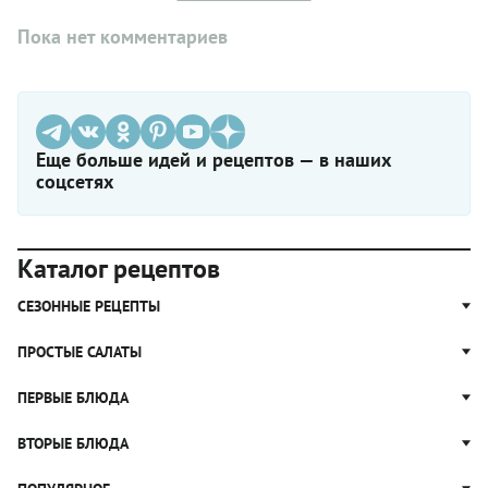
Пока нет комментариев
Еще больше идей и рецептов — в наших
соцсетях
Каталог рецептов
СЕЗОННЫЕ РЕЦЕПТЫ
Рецепты из капусты
ПРОСТЫЕ САЛАТЫ
Блюда с картошкой
Простые салаты
ПЕРВЫЕ БЛЮДА
Рецепты с грибами
Салат Оливье
Яблочные пироги
Щи
ВТОРЫЕ БЛЮДА
Салат Цезарь
Рецепты с клюквой
Борщ
Салат Нисуаз
Котлеты