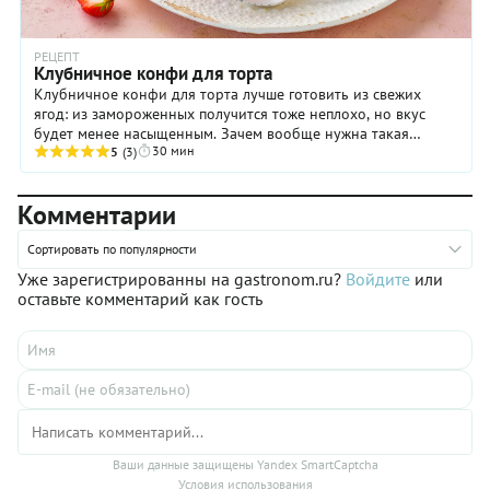
РЕЦЕПТ
Клубничное конфи для торта
Клубничное конфи для торта лучше готовить из свежих
ягод: из замороженных получится тоже неплохо, но вкус
будет менее насыщенным. Зачем вообще нужна такая
30 мин
кондитерская заготовка и что с ней делать? ...
5
(3)
Комментарии
Сортировать по популярности
Уже зарегистрированны на gastronom.ru?
Войдите
или
оставьте комментарий как гость
Ваши данные защищены Yandex SmartCaptcha
Условия использования