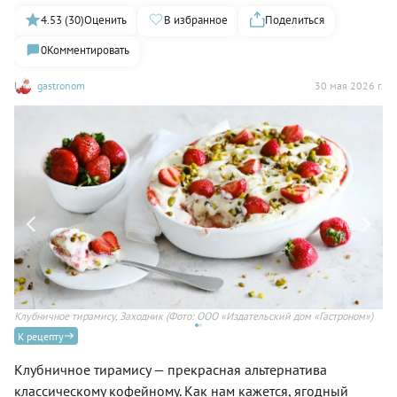
4.53 (30)
Оценить
В избранное
Поделиться
0
Комментировать
gastronom
30 мая 2026 г.
Клубничное тирамису, Заходник
(Фото: ООО «Издательский дом «Гастроном»)
К рецепту
Клубничное тирамису — прекрасная альтернатива
классическому кофейному. Как нам кажется, ягодный