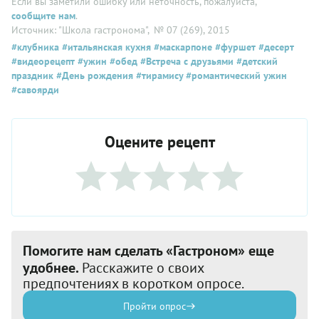
Если вы заметили ошибку или неточность, пожалуйста,
сообщите нам
.
Источник: "Школа гастронома"
, № 07 (269), 2015
#клубника
#итальянская кухня
#маскарпоне
#фуршет
#десерт
#видеорецепт
#ужин
#обед
#Встреча с друзьями
#детский
праздник
#День рождения
#тирамису
#романтический ужин
#савоярди
Оцените рецепт
Помогите нам сделать «Гастроном» еще
удобнее.
Расскажите о своих
предпочтениях в коротком опросе.
Пройти опрос