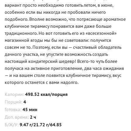
вариант просто необходимо готовить летом, в июне,
особенно если вы никогда не пробовали ничего
подобного. Вполне возможно, что потрясающе ароматное
клубничное тирамису понравится вам даже больше
традиционного. Но вот готовить его из «всесезонной»
магазинной ягоды мы бы не советовали: получится
совсем не то. Поэтому, если вы — счастливый обладатель
дачного участка, не упустите возможность создать
настоящий кондитерский шедевр! Всего-то чуть более
получаса на активное приготовление, два часа ожидания
— и на вашем столе появится клубничное тирамису, вкус
которого останется с вами надолго.
Калории:
498.52 ккал/порция
Порций:
4
Готовка:
45 мин
Доп. время:
2 ч
Б/Ж/У:
9.47 г/21.72 г/64.85