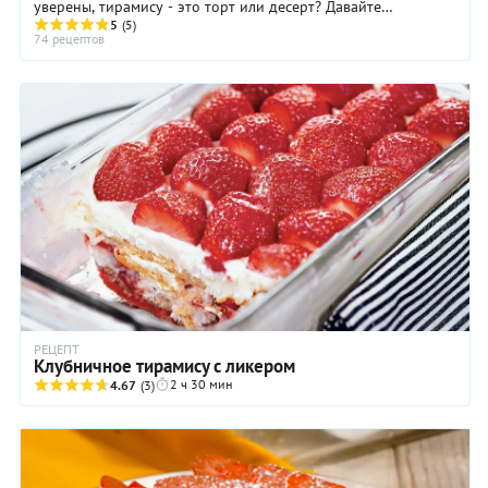
уверены, тирамису - это торт или десерт? Давайте
разбираться вместе. Традиционный тирамису – ...
5
(5)
74 рецептов
РЕЦЕПТ
Клубничное тирамису с ликером
2 ч 30 мин
4.67
(3)