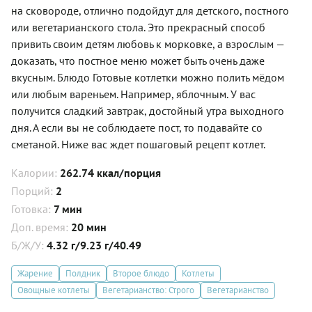
на сковороде, отлично подойдут для детского, постного
или вегетарианского стола. Это прекрасный способ
привить своим детям любовь к морковке, а взрослым —
доказать, что постное меню может быть очень даже
вкусным. Блюдо Готовые котлетки можно полить мёдом
или любым вареньем. Например, яблочным. У вас
получится сладкий завтрак, достойный утра выходного
дня. А если вы не соблюдаете пост, то подавайте со
сметаной. Ниже вас ждет пошаговый рецепт котлет.
Калории:
262.74 ккал/порция
Порций:
2
Готовка:
7 мин
Доп. время:
20 мин
Б/Ж/У:
4.32 г/9.23 г/40.49
Жарение
Полдник
Второе блюдо
Котлеты
Овощные котлеты
Вегетарианство: Строго
Вегетарианство