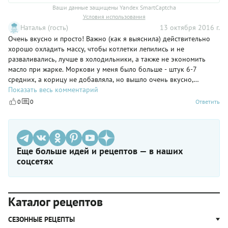
Ваши данные защищены Yandex SmartCaptcha
Условия использования
Наталья (гость)
13 октября 2016 г.
Очень вкусно и просто! Важно (как я выяснила) действительно
хорошо охладить массу, чтобы котлетки лепились и не
разваливались, лучше в холодильники, а также не экономить
масло при жарке. Моркови у меня было больше - штук 6-7
средних, а корицу не добавляла, но вышло очень вкусно,
поливаю вареньем. Ямм! спасибо за рецепт!
Показать весь комментарий
0
0
Ответить
Еще больше идей и рецептов — в наших
соцсетях
Каталог рецептов
СЕЗОННЫЕ РЕЦЕПТЫ