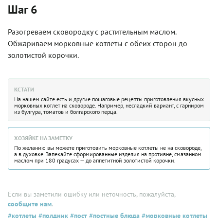
Шаг 6
Разогреваем сковородку с растительным маслом.
Обжариваем морковные котлеты с обеих сторон до
золотистой корочки.
КСТАТИ
На нашем сайте есть и другие пошаговые рецепты приготовления вкусных
морковных котлет на сковороде. Например, несладкий вариант, с гарниром
из булгура, томатов и болгарского перца.
ХОЗЯЙКЕ НА ЗАМЕТКУ
По желанию вы можете приготовить морковные котлеты не на сковороде,
а в духовке. Запекайте сформированные изделия на противне, смазанном
маслом при 180 градусах — до аппетитной золотистой корочки.
Если вы заметили ошибку или неточность, пожалуйста,
сообщите нам
.
#котлеты
#полдник
#пост
#постные блюда
#морковные котлеты