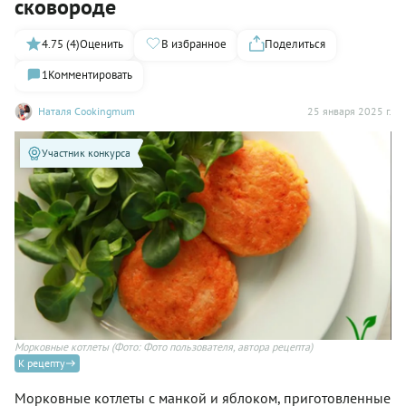
сковороде
4.75 (4)
Оценить
В избранное
Поделиться
1
Комментировать
Наталя Cookingmum
25 января 2025 г.
Участник конкурса
Морковные котлеты
(Фото: Фото пользователя, автора рецепта)
К рецепту
Морковные котлеты с манкой и яблоком, приготовленные