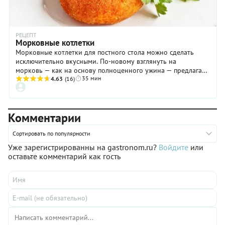
РЕЦЕПТ
Морковные котлетки
Морковные котлетки для постного стола можно сделать
исключительно вкусными. По-новому взглянуть на
морковь — как на основу полноценного ужина — предлагает
35 мин
шеф-повар ресторана «Эларджи» Изо Дзандзава. Ее рецепт
4.63
(16)
прост, понятен и доступен даже неопытному кулинару. Все
по-разному готовят морковные котлетки. Многие рецепты
предполагают предварительную варку моркови, что
Комментарии
существенно удлиняет процесс. В нашем рецепте все
происходит быстрее, потому что морковку мы будем жарить.
Особый бонус — простой соус из шампиньонов, который вы
Сортировать по популярности
можете взять на заметку не только для морковных котлеток
Уже зарегистрированны на gastronom.ru?
Войдите
или
и не только для постного стола.
оставьте комментарий как гость