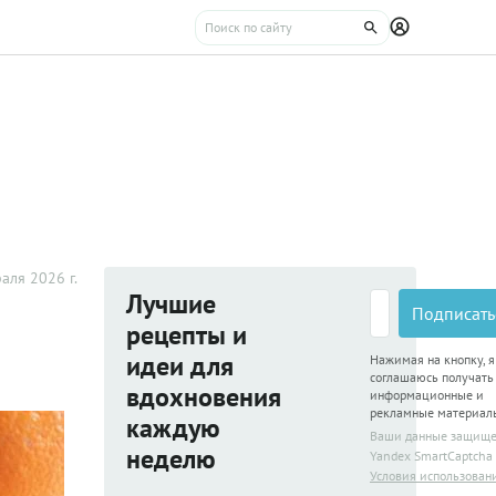
аля 2026 г.
Лучшие
Подписать
рецепты и
идеи для
Нажимая на кнопку, я
соглашаюсь получать
вдохновения
информационные и
рекламные материал
каждую
Ваши данные защищ
неделю
Yandex SmartCaptcha
Условия использован