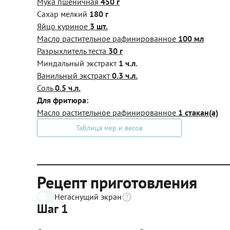
Мука пшеничная
450 г
Сахар мелкий
180 г
Яйцо куриное
3 шт.
Масло растительное рафинированное
100 мл
Разрыхлитель теста
30 г
Миндальный экстракт
1 ч.л.
Ванильный экстракт
0.3 ч.л.
Соль
0.5 ч.л.
Для фритюра:
Масло растительное рафинированное
1 стакан(а)
Таблица мер и весов
Рецепт приготовления
Негаснущий экран
Шаг 1