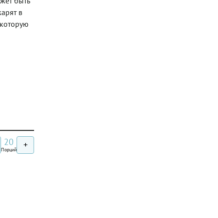
жет быть
жарят в
 которую
20
+
Порций