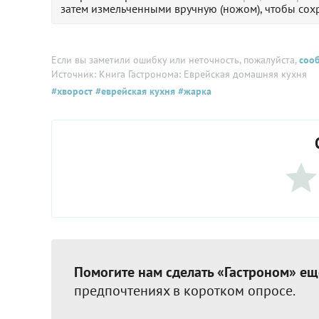
затем измельченными вручную (ножом), чтобы сох
Если вы заметили ошибку или неточность, пожалуйста,
соо
Источник: Книга Гастронома: Еврейская домашняя кухня
#хворост
#еврейская кухня
#жарка
Помогите нам сделать «Гастроном» ещ
предпочтениях в коротком опросе.