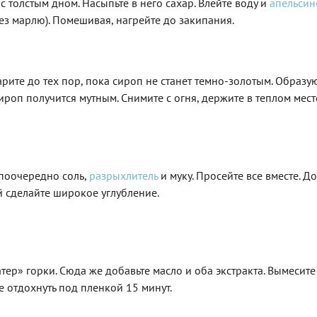
с толстым дном. Насыпьте в него сахар. Влейте воду и
апельсин
ез марлю). Помешивая, нагрейте до закипания.
Варите до тех пор, пока сироп не станет темно-золотым. Образ
ироп получится мутным. Снимите с огня, держите в теплом мест
 поочередно соль,
разрыхлитель
и муку. Просейте все вместе. Д
й сделайте широкое углубление.
атер» горки. Сюда же добавьте масло и оба экстракта. Вымесите 
 отдохнуть под пленкой 15 минут.