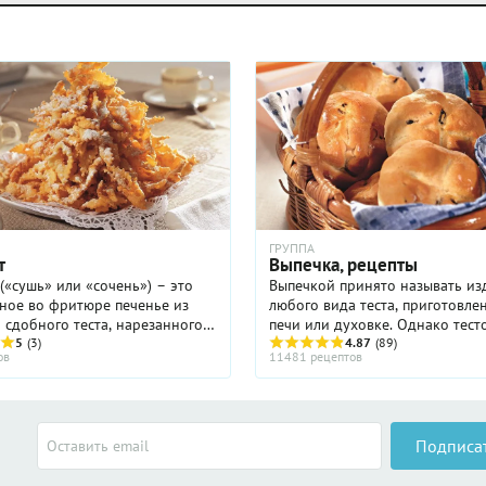
ГРУППА
т
Выпечка, рецепты
(«сушь» или «сочень») – это
Выпечкой принято называть из
ное во фритюре печенье из
любого вида теста, приготовле
 сдобного теста, нарезанного
печи или духовке. Однако тесто
ми. Это блюдо было популярно
5
(3)
жареное на сковороде или в г
4.87
(89)
ов
11481 рецептов
оссии еще до XVIII века, - его
масле, тоже часто называют вы
вали из ...
Всю выпечку можно ...
Подписа