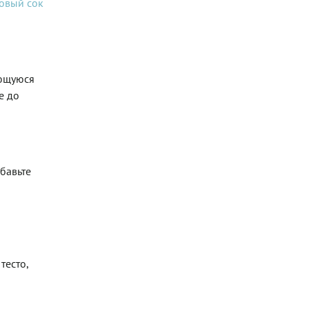
овый сок
ующуюся
е до
обавьте
тесто,