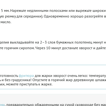
ло 5 мм. Нарежьте недлинными полосками или вырежьте широки
узкую рюмку для серединки). Одновременно хорошо разогрейте 
масло.
делия выкладывайте на 2–3 слоя бумажных полотенец минут на
те горячим сиропом. Через 10 минут достаньте хворост и дайте
 готовность
фритюра
для жарки хворост очень легко: температ
 и без градусника! Опустите в горячий жир деревянную шпажк
ки, можете приступать к жарке.
ами
, предварительно обжаренными на сухой сковороде без ма