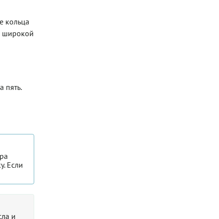
е кольца
в широкой
 пять.
ура
у. Если
сла и