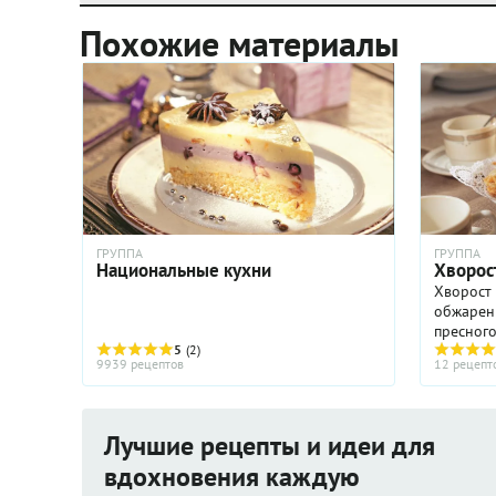
Похожие материалы
ГРУППА
ГРУППА
Национальные кухни
Хворос
Хворост 
обжарен
пресного
5
(2)
полоска
9939 рецептов
12 рецепт
на юге Р
заимство
Лучшие рецепты и идеи для
вдохновения каждую