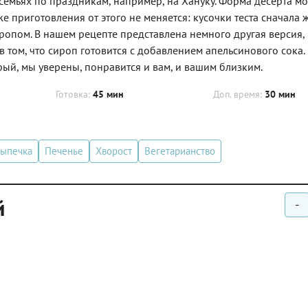
семьях по праздникам, например, на Хануку. Форма десерта мо
 приготовления от этого не меняется: кусочки теста сначала 
ропом. В нашем рецепте представлена немного другая версия,
том, что сироп готовится с добавлением апельсинового сока.
ый, мы уверены, понравится и вам, и вашим близким.
Готовка:
45 мин
Доп. время:
30 мин
ыпечка
Печенье
Хворост
Вегетарианство
й
-