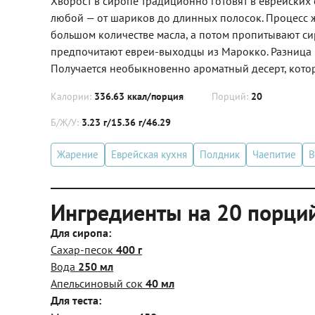
Хворост в сиропе традиционно готовят в еврейских 
любой — от шариков до длинных полосок. Процесс же
большом количестве масла, а потом пропитывают си
предпочитают евреи-выходцы из Марокко. Разница в 
Получается необыкновенно ароматный десерт, котор
Калории:
336.63 ккал/порция
Порций:
20
Б/Ж/У:
3.23 г/15.36 г/46.29
Жарение
Еврейская кухня
Полдник
Чаепитие
В
Ингредиенты на 20 порци
Для сиропа:
Сахар-песок
400 г
Вода
250 мл
Апельсиновый сок
40 мл
Для теста: