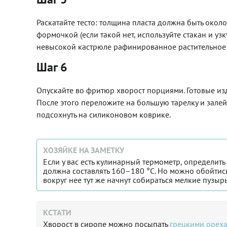
Раскатайте тесто: толщина пласта должна быть око
формочкой (если такой нет, используйте стакан и 
невысокой кастрюле рафинированное растительное 
Шаг 6
Опускайте во фритюр хворост порциями. Готовые из
После этого переложите на большую тарелку и залей
подсохнуть на силиконовом коврике.
ХОЗЯЙКЕ НА ЗАМЕТКУ
Если у вас есть кулинарный термометр, определить
должна составлять 160–180 °C. Но можно обойтись
вокруг нее тут же начнут собираться мелкие пузырь
КСТАТИ
Хворост в сиропе можно посыпать
грецкими орех