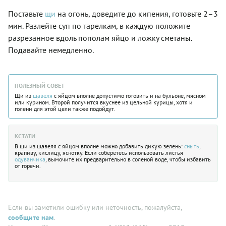
Поставьте
щи
на огонь, доведите до кипения, готовьте 2–3
мин. Разлейте суп по тарелкам, в каждую положите
разрезанное вдоль пополам яйцо и ложку сметаны.
Подавайте немедленно.
ПОЛЕЗНЫЙ СОВЕТ
Щи из
щавеля
с яйцом вполне допустимо готовить и на бульоне, мясном
или курином. Второй получится вкуснее из цельной курицы, хотя и
голени для этой цели также подойдут.
КСТАТИ
В щи из щавеля с яйцом вполне можно добавить дикую зелень:
сныть
,
крапиву, кислицу, яснотку. Если соберетесь использовать листья
одуванчика
, вымочите их предварительно в соленой воде, чтобы избавить
от горечи.
Если вы заметили ошибку или неточность, пожалуйста,
сообщите нам
.