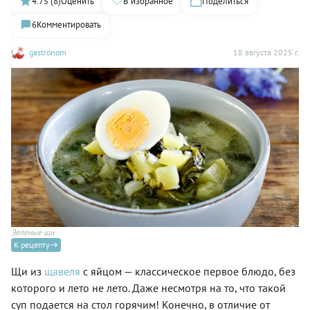
4.75 (8)
Оценить
В избранное
Поделиться
6
Комментировать
gastronom
18 августа 2025 г.
Зеленые щи
К рецепту
Щи из
щавеля
с яйцом — классическое первое блюдо, без
которого и лето не лето. Даже несмотря на то, что такой
суп подается на стол горячим! Конечно, в отличие от