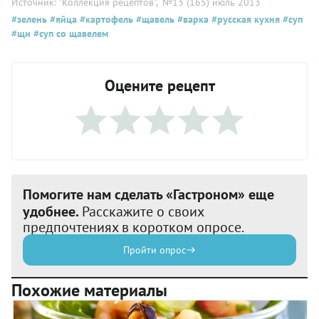
Источник: "Коллекция рецептов"
, №13 (165) июль 2013
#зелень
#яйца
#картофель
#щавель
#варка
#русская кухня
#суп
#щи
#суп со щавелем
Оцените рецепт
Помогите нам сделать «Гастроном» еще
удобнее.
Расскажите о своих
предпочтениях в коротком опросе.
Пройти опрос
Похожие материалы