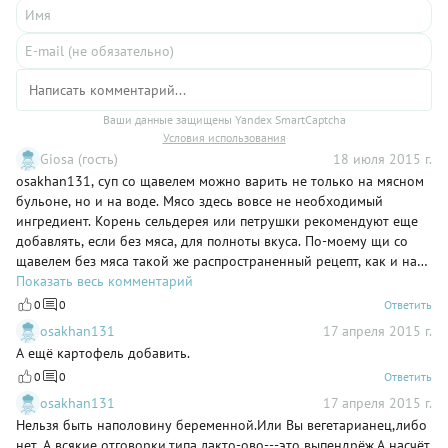
Ваши данные защищены Yandex SmartCaptcha
Условия использования
Giosa (гость)
18 июля 2015 г.
osakhan131, суп со щавелем можно варить не только на мясном
бульоне, но и на воде. Мясо здесь вовсе не необходимый
ингредиент. Корень сельдерея или петрушки рекомендуют еще
добавлять, если без мяса, для полноты вкуса. По-моему щи со
щавелем без мяса такой же распространенный рецепт, как и на
мясе. Или вы вообще супы без мяса не признаете? Тогда можно
Показать весь комментарий
только посоветовать учиться готовить.
0
0
Ответить
osakhan131
17 апреля 2015 г.
А ещё картофель добавить.
0
0
Ответить
osakhan131
17 апреля 2015 г.
Нельзя быть наполовину беременной.Или Вы вегетарианец,либо
нет..А всякие отговорки,типа лакто-ово---это выпендрёж.А насчёт