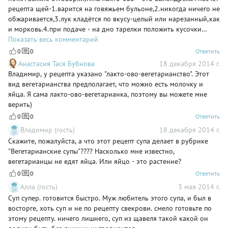
рецепта щей-1.варится на говяжьем бульоне,2.никогда ничего не
обжаривается,3.лук кладётся по вкусу-целый или нарезанный,как
и морковь.4.при подаче - на дно тарелки положить кусочки
мяса,яйца,залить щавелевым бульоном,добавить сметану.
Показать весь комментарий
0
0
Ответить
Анастасия Тася Бубнова
18 декабря 2014 г.
Владимир, у рецепта указано "лакто-ово-вегетарианство". Этот
вид вегетарианства предполагает, что можно есть молочку и
яйца. Я сама лакто-ово-вегетарианка, поэтому вы можете мне
верить)
0
0
Ответить
Владимир (гость)
18 декабря 2014 г.
Скажите, пожалуйста, а что этот рецепт супа делает в рубрике
"Вегетарианские супы"???? Насколько мне известно,
вегетарианцы не едят яйца. Или яйцо - это растение?
0
0
Ответить
Алла (гость)
3 мая 2014 г.
Суп супер. готовится быстро. Муж любитель этого супа, и был в
восторге, хоть суп и не по рецепту свекрови. смело готовьте по
этому рецепту. ничего лишнего, суп из щавеля такой какой он