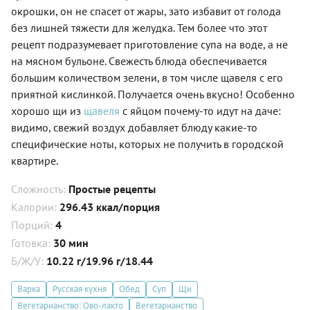
окрошки, он не спасет от жары, зато избавит от голода
без лишней тяжести для желудка. Тем более что этот
рецепт подразумевает приготовление супа на воде, а не
на мясном бульоне. Свежесть блюда обеспечивается
большим количеством зелени, в том числе щавеля с его
приятной кислинкой. Получается очень вкусно! Особенно
хорошо щи из
щавеля
с яйцом почему-то идут на даче:
видимо, свежий воздух добавляет блюду какие-то
специфические ноты, которых не получить в городской
квартире.
Сложность:
Простые рецепты
Калории:
296.43 ккал/порция
Порций:
4
Готовка:
30 мин
Б/Ж/У:
10.22 г/19.96 г/18.44
Варка
Русская кухня
Обед
Суп
Щи
Вегетарианство: Ово-лакто
Вегетарианство