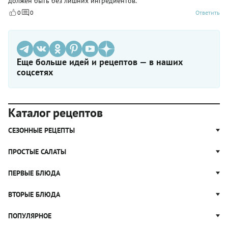
должен быть без лишних ингредиентов.
0
0
Ответить
Еще больше идей и рецептов — в наших
соцсетях
Каталог рецептов
СЕЗОННЫЕ РЕЦЕПТЫ
Рецепты из капусты
ПРОСТЫЕ САЛАТЫ
Блюда с картошкой
Простые салаты
ПЕРВЫЕ БЛЮДА
Рецепты с грибами
Салат Оливье
Яблочные пироги
Щи
ВТОРЫЕ БЛЮДА
Салат Цезарь
Рецепты с клюквой
Борщ
Салат Нисуаз
Котлеты
ПОПУЛЯРНОЕ
Блюда из тыквы
Рассольник
Салат Мимоза
Плов