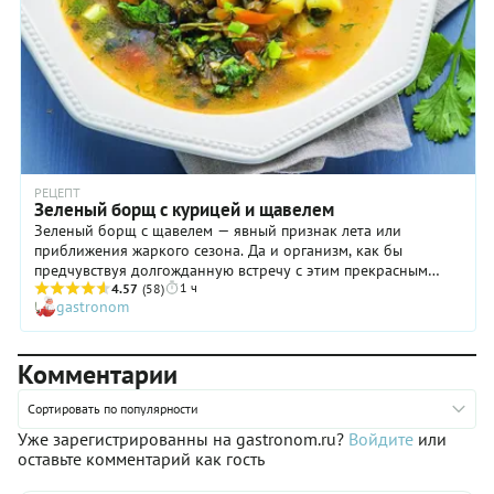
РЕЦЕПТ
Зеленый борщ с курицей и щавелем
Зеленый борщ с щавелем — явный признак лета или
приближения жаркого сезона. Да и организм, как бы
предчувствуя долгожданную встречу с этим прекрасным
1 ч
временем года, буквально требует зелени. Именно поэтому,
4.57
(58)
gastronom
когда весной на рынках появляется первый щавель, пройти
мимо него просто невозможно. Сопротивляться не стоит:
купите целую охапку, не забыв захватить также петрушку,
Комментарии
укроп и другую пряную зелень. Ну а затем приготовьте борщ
с щавелем по нашему рецепту и насладитесь его вкусом с
приятной кислинкой, который пробуждает радость и дарит
Сортировать по популярности
самые светлые чувства!
Уже зарегистрированны на gastronom.ru?
Войдите
или
оставьте комментарий как гость