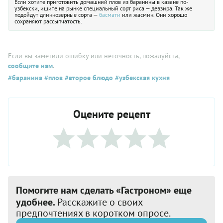
Если хотите приготовить домашний плов из баранины в казане по-
узбекски, ищите на рынке специальный сорт риса — девзира. Так же
подойдут длиннозерные сорта —
басмати
или жасмин. Они хорошо
сохраняют рассыпчатость.
Если вы заметили ошибку или неточность, пожалуйста,
сообщите нам
.
#баранина
#плов
#второе блюдо
#узбекская кухня
Оцените рецепт
Помогите нам сделать «Гастроном» еще
удобнее.
Расскажите о своих
предпочтениях в коротком опросе.