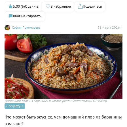
5.00 (6)
Оценить
В избранное
Поделиться
0
Комментировать
София Пономарева
21 марта 2026 г.
Домашний плов из баранины в казане
(Фото: Shutterstock/FOTODOM)
К рецепту
Что может быть вкуснее, чем домашний плов из баранины
в казане?