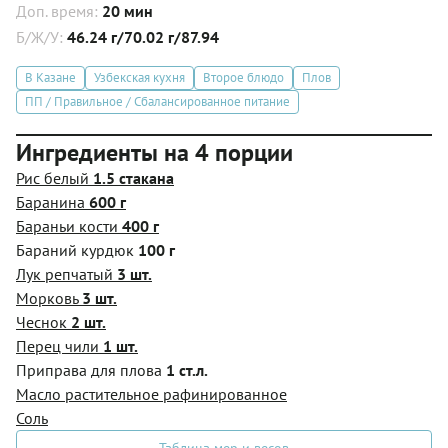
Доп. время:
20 мин
Б/Ж/У:
46.24 г/70.02 г/87.94
В Казане
Узбекская кухня
Второе блюдо
Плов
ПП / Правильное / Сбалансированное питание
Ингредиенты на 4 порции
Рис белый
1.5 стакана
Баранина
600 г
Бараньи кости
400 г
Бараний курдюк
100 г
Лук репчатый
3 шт.
Морковь
3 шт.
Чеснок
2 шт.
Перец чили
1 шт.
Приправа для плова
1 ст.л.
Масло растительное рафинированное
Соль
Таблица мер и весов