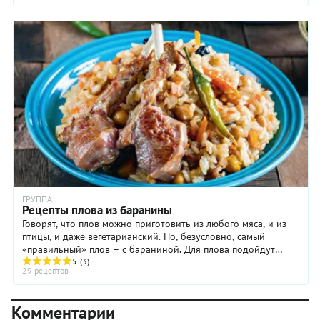
ГРУППА
Рецепты плова из баранины
Говорят, что плов можно приготовить из любого мяса, и из
птицы, и даже вегетарианский. Но, безусловно, самый
«правильный» плов – с бараниной. Для плова подойдут
различные отрубы баранины, пригодные для относительно
5
(3)
29 рецептов
длительного приготовления, такие как мякоть ноги, лопатка,
ребрышки. Красивые бараньи котлеты на косточки быстро
обжариваются до закладки других продуктов, а затем
Комментарии
используются как украшение блюда с пловом. Плов с