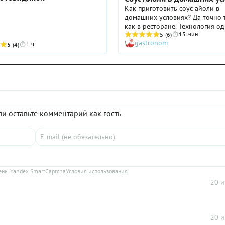
Как приготовить соус айоли в
домашних условиях? Да точно т
как в ресторане. Технология од
15 мин
не меняется веками. Впрочем, с
5
(6)
gastronom
появлением блендеров многие
1 ч
5
(4)
технологии упростились, и соус
которые прежде тщательно рас
в ступке или взбивались венчик
минуту смешиваются блендеро
стоит признаться: вкус почему-
отличается. Это загадка. Ручная
Итак, вернемся к нашему айоли
и оставьте комментарий как гость
французский соус майонезного
готовится исключительно из
качественного оливкового мас
первого отжима и в классическ
варианте не содержит яичных 
Только чеснок, масло, немного 
лимонного сока — все. Этот соу
ны Yandex SmartCaptcha
Условия использования
активно готовился во время по
20 и
тем не менее желтки стали пр
ингредиентом айоли. В первую
потому, что с ними легче и быс
взбивать соус. Желтки выступа
20 и