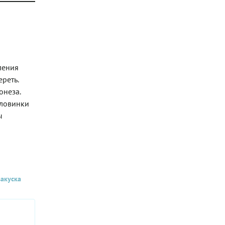
ления
реть.
онеза.
оловинки
ы
акуска