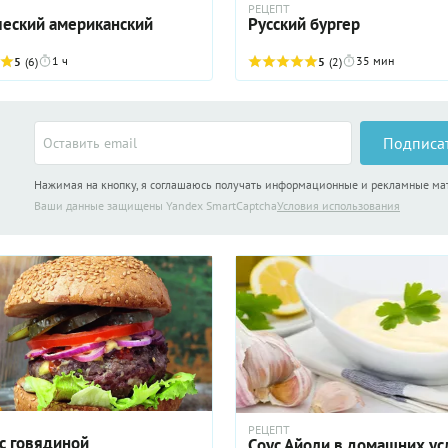
РЕЦЕПТ
ческий американский
Русский бургер
1 ч
35 мин
5
(6)
5
(2)
Подписа
Нажимая на кнопку, я соглашаюсь получать информационные и рекламные м
Ваши данные защищены Yandex SmartCaptcha
Условия использования
РЕЦЕПТ
 с говядиной
Соус Айоли в домашних у