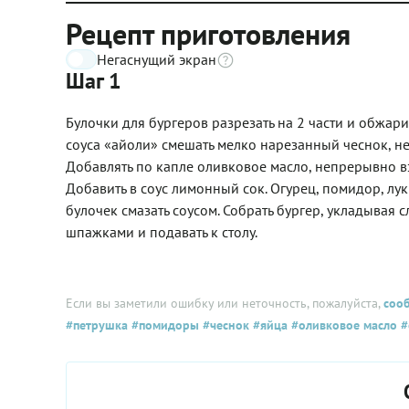
Рецепт приготовления
Негаснущий экран
Шаг 1
Булочки для бургеров разрезать на 2 части и обжар
соуса «айоли» смешать мелко нарезанный чеснок, не
Добавлять по капле оливковое масло, непрерывно в
Добавить в соус лимонный сок. Огурец, помидор, лу
булочек смазать соусом. Собрать бургер, укладывая
шпажками и подавать к столу.
Если вы заметили ошибку или неточность, пожалуйста,
соо
#петрушка
#помидоры
#чеснок
#яйца
#оливковое масло
#