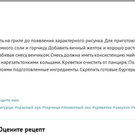
ить на гриле до появления характерного рисунка. Для приготов
много соли и горчицу. Добавить яичный желток и хорошо расте
збивая смесь венчиком. Смесь должна иметь консистенцию май
к нарезать тонкими кольцами. Креветки очистить от панциря. П
 слоями подготовленные ингредиенты. Скрепить готовые бургер
бщите нам
.
огурцы
#красный лук
#горчица
#лимонный сок
#креветки
#закуски
#з
Оцените рецепт