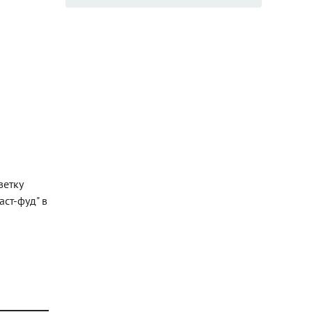
ветку
ст-фуд" в