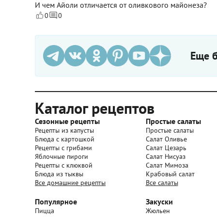
И чем Айоли отличается от оливкового майонеза?
0
0
Еще б
Каталог рецептов
Сезонные рецепты
Простые салаты
Рецепты из капусты
Простые салаты
Блюда с картошкой
Салат Оливье
Рецепты с грибами
Салат Цезарь
Яблочные пироги
Салат Нисуаз
Рецепты с клюквой
Салат Мимоза
Блюда из тыквы
Крабовый салат
Все домашние рецепты
Все салаты
Популярное
Закуски
Пицца
Жюльен