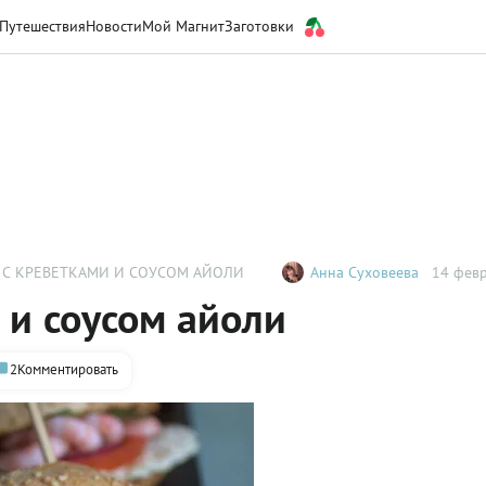
Путешествия
Новости
Мой Магнит
Заготовки
 С КРЕВЕТКАМИ И СОУСОМ АЙОЛИ
Анна Суховеева
14 февр
 и соусом айоли
2
Комментировать