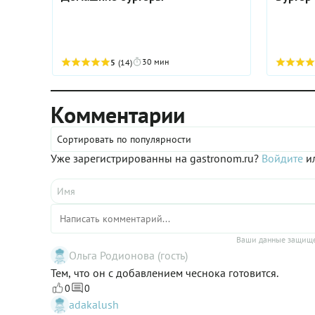
30 мин
5
(14)
Комментарии
Сортировать по популярности
Уже зарегистрированны на gastronom.ru?
Войдите
ил
Ваши данные защище
Ольга Родионова (гость)
Тем, что он с добавлением чеснока готовится.
0
0
adakalush