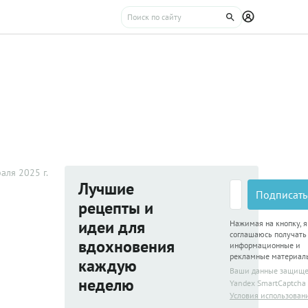
аля 2025 г.
Лучшие
Подписать
рецепты и
идеи для
Нажимая на кнопку, я
соглашаюсь получать
вдохновения
информационные и
рекламные материал
каждую
Ваши данные защищ
неделю
Yandex SmartCaptcha
Условия использован