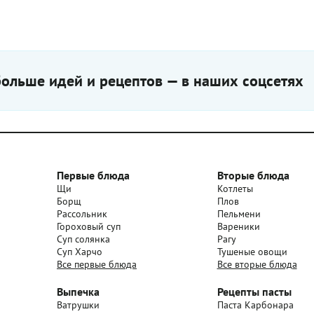
качестве эмульгатора — как в 
И нетерпеливым хозяйкам для
нетерпеливых гостей, конечно, 
домашних условиях добавить ж
Да это, в общем-то, и вкусно. С
айоли можно быстро взбить бл
соединив все ингредиенты. Но
ольше идей и рецептов — в наших соцсетях
этого не стоило затевать писан
не всегда удобно использовать
блендер, особенно когда речь 
небольших количествах. Наш р
научит вас смешивать соус айо
вручную, что будет в помощь 
обстоятельствах.
Первые блюда
Вторые блюда
Щи
Котлеты
Борщ
Плов
Рассольник
Пельмени
Гороховый суп
Вареники
Суп солянка
Рагу
Суп Харчо
Тушеные овощи
Все первые блюда
Все вторые блюда
Выпечка
Рецепты пасты
Ватрушки
Паста Карбонара