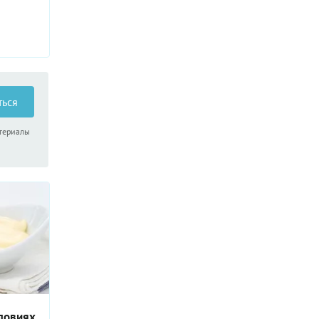
ться
атериалы
словиях