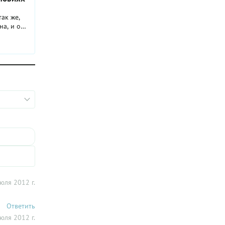
ак же,
на, и она
ы,
тирались
ом, за
м. Но
то
 магия.
. Этот
 типа
ла
ом
желтков.
соли и
с
ста. Но
юля 2012 г.
ивычным
 очередь
Ответить
трее
ют в
юля 2012 г.