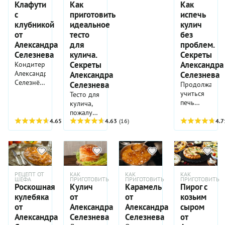
Клафути
Как
Как
с
приготовить
испечь
клубникой
идеальное
кулич
от
тесто
без
Александра
для
проблем.
Селезнева
кулича.
Секреты
Секреты
Александра
Кондитер
Александр
Александра
Селезнева
Селезнёв
Селезнева
Продолжаем
рассказывает,
учиться
Тесто для
что такое
печь
кулича,
настоящий
пасхальный
пожалуй,
клафути
кулич у
4.65
(17)
самое
4.63
(16)
4.7
по-
гуру
капризное
французски,
кондитерског
и требует
и
дела
особых
предлагает
Александра
знаний,
авторский
Селезнева.
умений и,
рецепт
РЕЦЕПТ ОТ
КАК
КАК
КАК
Плюс его
конечно,
ШЕФА
ПРИГОТОВИТЬ
ПРИГОТОВИТЬ
ПРИГОТОВИТЬ
клафути с
фирменный
сноровки.
Роскошная
Кулич
Карамель
Пирог с
клубникой.
рецепт
О том,
кулебяка
от
от
козьим
кулича!
как
от
Александра
Александра
сыром
нужно
Александра
Селезнева
Селезнева
от
ставить