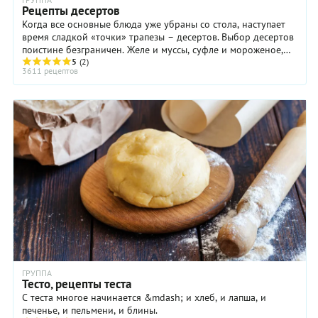
Рецепты десертов
рецепт и
всегда
Когда все основные блюда уже убраны со стола, наступает
позитивное
время сладкой «точки» трапезы – десертов. Выбор десертов
отношение
поистине безграничен. Желе и муссы, суфле и мороженое,
к жизни!
кремы и фланы, сладкая выпечка ...
5
(2)
3611 рецептов
ГРУППА
Тесто, рецепты теста
С теста многое начинается &mdash; и хлеб, и лапша, и
печенье, и пельмени, и блины.