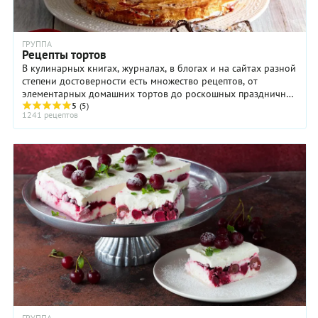
завалена
яблоками,
так что
ГРУППА
не
Рецепты тортов
пройдешь.
В кулинарных книгах, журналах, в блогах и на сайтах разной
Запах
степени достоверности есть множество рецептов, от
фантастическ
элементарных домашних тортов до роскошных праздничных
Мама,
тортов, выполненных мастерами ...
5
(5)
лавируя
1241 рецептов
среди
яблочных
гор,
крутится
у плиты —
печет
шарлотку…
Таким в
моем
детстве
был
каждый
яблочный
сезон».
Спасибо,
Саша, за
ГРУППА