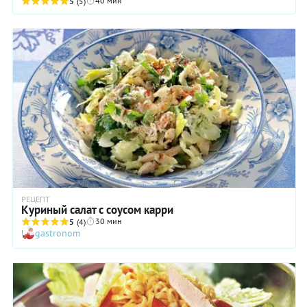
40 мин
добавляется в соус. Правда, варить такой ...
5
(5)
РЕЦЕПТ
Куриный салат с соусом карри
30 мин
5
(4)
gastronom