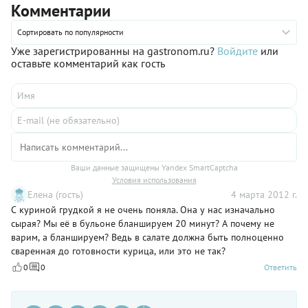
Комментарии
весьма удачно. Так и вышло! А благодаря весьма
оригинальной подаче салат «Курица с ананасом и грецкими
орехами» превосходно подойдет для праздничного
Сортировать по популярности
застолья, например, новогоднего.
Уже зарегистрированны на gastronom.ru?
Войдите
или
оставьте комментарий как гость
Ваши данные защищены Yandex SmartCaptcha
Условия использования
Елена (гость)
4 марта 2012 г.
С куриной грудкой я не очень поняла. Она у нас изначально
сырая? Мы её в бульоне бланшируем 20 минут? А почему не
варим, а бланшируем? Ведь в салате должна быть полноценно
сваренная до готовности курица, или это не так?
0
0
Ответить