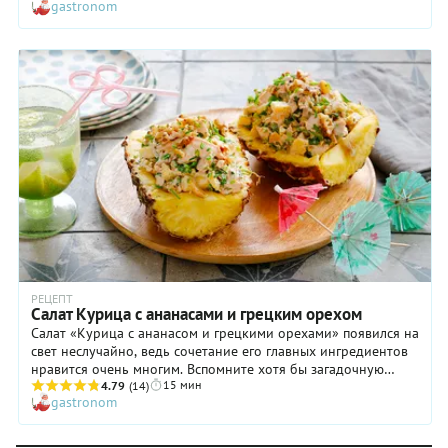
gastronom
РЕЦЕПТ
Салат Курица с ананасами и грецким орехом
Салат «Курица с ананасом и грецкими орехами» появился на
свет неслучайно, ведь сочетание его главных ингредиентов
нравится очень многим. Вспомните хотя бы загадочную
15 мин
«гавайскую» пиццу, о которой сами жители одноименного
4.79
(14)
gastronom
острова не имеют ни малейшего понятия. И тем не менее в
ее начинке вполне удачно соседствуют и курица, и ананас!
Нам показалось, что эта парочка и в салате будет смотреться