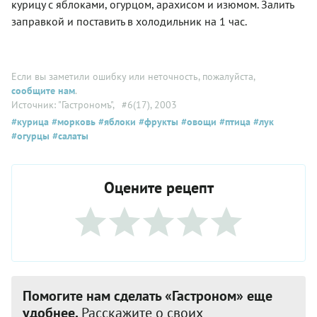
курицу с яблоками, огурцом, арахисом и изюмом. Залить
заправкой и поставить в холодильник на 1 час.
Если вы заметили ошибку или неточность, пожалуйста,
сообщите нам
.
Источник: "Гастрономъ"
, #6(17), 2003
#курица
#морковь
#яблоки
#фрукты
#овощи
#птица
#лук
#огурцы
#салаты
Оцените рецепт
Помогите нам сделать «Гастроном» еще
удобнее.
Расскажите о своих