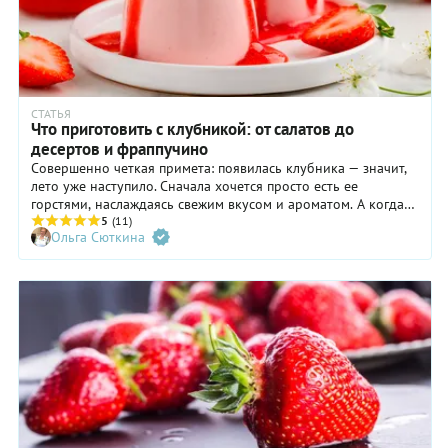
СТАТЬЯ
Что приготовить с клубникой: от салатов до
десертов и фраппучино
Совершенно четкая примета: появилась клубника — значит,
лето уже наступило. Сначала хочется просто есть ее
горстями, наслаждаясь свежим вкусом и ароматом. А когда
первая жажда утолена, приходит время для разнообразия:
5
(11)
Ольга Сюткина
клубника со сливками, клубника со сметаной. Или с чем-
нибудь еще? Лучшие идеи в нашей статье.