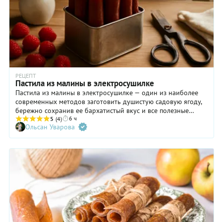
однородной, следует добавлять к ягодам печеный кабачок
или печеные яблоки. Пропорции ягод и добавок примерно
2:1. Не забудьте влить немного воды, чтобы пюре было легче
распределить тонким слоем по противню.
РЕЦЕПТ
Пастила из малины в электросушилке
Пастила из малины в электросушилке — один из наиболее
современных методов заготовить душистую садовую ягоду,
бережно сохранив ее бархатистый вкус и все полезные
6 ч
свойства. Если вам нравятся подобные заготовки из ягод,
5
(4)
Ольсан Уварова
фруктов, грибов, рассмотрите покупку универсального
кухонного помощника — некоторые модели сушилок и
дегидраторов умеют вялить даже мясо и рыбу. Но вернемся
к малиновой пастиле: сладкие ягодные свертки удобны и
полезны в качестве перекуса или десерта. Только храните их
правильно: в контейнере, выстланном кулинарным
пергаментом, или в стеклянной банке — до месяца, если не
съедите быстрее.