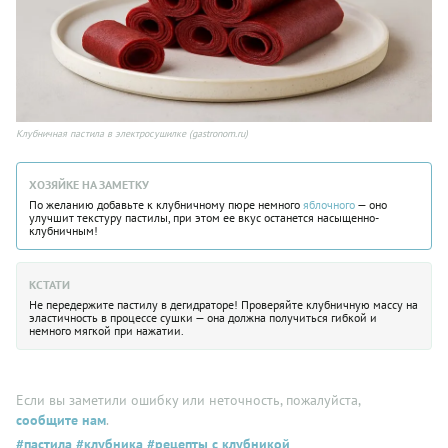
Клубничная пастила в электросушилке (gastronom.ru)
ХОЗЯЙКЕ НА ЗАМЕТКУ
По желанию добавьте к клубничному пюре немного
яблочного
— оно
улучшит текстуру пастилы, при этом ее вкус останется насыщенно-
клубничным!
КСТАТИ
Не передержите пастилу в дегидраторе! Проверяйте клубничную массу на
эластичность в процессе сушки — она должна получиться гибкой и
немного мягкой при нажатии.
Если вы заметили ошибку или неточность, пожалуйста,
сообщите нам
.
#пастила
#клубника
#рецепты с клубникой