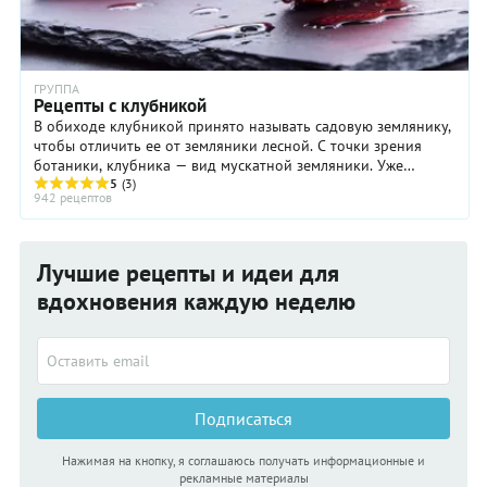
ГРУППА
Рецепты с клубникой
В обиходе клубникой принято называть садовую землянику,
чтобы отличить ее от земляники лесной. С точки зрения
ботаники, клубника — вид мускатной земляники. Уже
запутались? Не будем вдаваться в научные подробности.
5
(3)
942 рецептов
Главное, что клубника — бесспорный лидер в хит-параде
летних ягод и всеобщая любимица!
Лучшие рецепты и идеи для
вдохновения каждую неделю
Подписаться
Нажимая на кнопку, я соглашаюсь получать информационные и
рекламные материалы