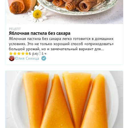
РЕЦЕПТ
Яблочная пастила без сахара
Яблочная пастила без сахара легко готовится в домашних
условиях. Это не только хороший способ «оприходовать»
большой урожай, но и замечательный вариант для
1 ч
некондиционных плодов всякого рода, которые не подходят
5
(14)
Юлия Синица
для еды в чистом виде. Да и вообще экономия налицо:
никакого сахара не надо, были бы яблоки. Единственное,
учтите, что фрукты, в идеале, должны быть сладкими, но с
кислинкой. Тогда и пастила такой получится: ароматной,
приятной «жевательной» консистенции и исключительно
полезной — именно то, что и требуется для детей любого
возраста.