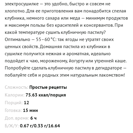
электросушилке — это удобно, быстро и совсем не
хлопотно. Для ее приготовления вам понадобится спелая
клубника, немного сахара или меда — минимум продуктов
и максимум пользы без красителей и консервантов. При
какой температуре сушить клубничную пастилу?
Оптимально — 55–60 °C: так ягоды не утратят своих
ценных свойств. Домашняя пастила из клубники в
сушилке получится нежная и ароматная, идеально
подойдет к чаю, мороженому, йогурту или утренней каше.
Попробуйте сделать клубничную пастилу в дегидраторе —
побалуйте себя и родных этим натуральным лакомством!
Сложность:
Простые рецепты
Калории:
75.63 ккал/порция
Порций:
12
Готовка:
15 мин
Доп. время:
6 ч
Б/Ж/У:
0.67 г/0.33 г/16.64