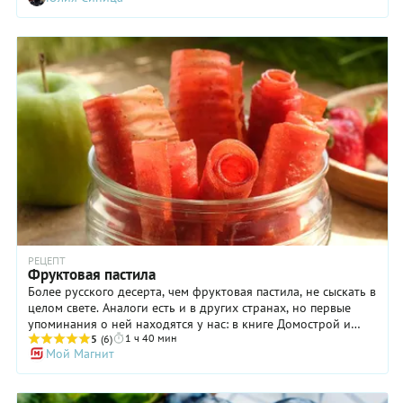
причем без сахара, а превратились в тонкий лист пастилы.
Понятно, что для этого нужны какие-то специальные
ухищрения и приспособления. Приспособления, кстати, в
виде электросушилок для овощей и фруктов, давно имеются
в продаже, но если у вас такой нет, то и не спешите ее
приобретать. Прибор этот довольно объемный и выделять
для него место на вашей кухне довольно расточительно, тем
более если вы не собираетесь производить сушеные
фрукты-овощи в производственных масштабах. А пастилу по
нашему рецепту можно приготовить и в духовке. Крыжовник
берите спелый и сладкий, чтобы не пришлось добавлять
вредного сахара. Вы же мечтаете о суперполезном
лакомстве?
РЕЦЕПТ
Фруктовая пастила
Более русского десерта, чем фруктовая пастила, не сыскать в
целом свете. Аналоги есть и в других странах, но первые
упоминания о ней находятся у нас: в книге Домострой и
1 ч 40 мин
грамоте Кирилло-Белозерского монастыря, составленной
5
(6)
Мой Магнит
рукой Иоана Грозного в 16-м веке. Лакомство из ягодного
сока, как описывали его тогда, готовили из 2-3 компонентов:
яблочного пюре, перетертого с сахаром или медом и