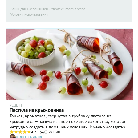
Ваши данные защищены Yandex SmartCaptcha
Условия использования
РЕЦЕПТ
Пастила из крыжовника
Тонкая, ароматная, свернутая в трубочку пастила из
крыжовника — замечательное полезное лакомство, которое
нетрудно создать в домашних условиях. Именно «создать»,
30 мин
а не просто сделать, ведь по сути процесс изготовления
4.75
(4)
Юлия Синица
такой пастилы похож на волшебство. Вот были просто ягоды,