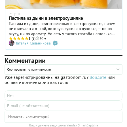
РЕЦЕПТ
Пастила из дыни в электросушилке
Пастила из дыни, приготовленная в электросушилке, ничем
не отличается от той, которую сушили в духовке, — ни по
вкусу, ни по аромату. Но есть у такого способа несколько
10 ч
преимуществ: автоматический таймер отключения и
5
(6)
Наталья Сальникова
возможность готовить несколько партий одновременно.
Решились на приобретение электросушилки? Обязательно
проверьте в деле наш рецепт дынной пастилы! Это лучший
Комментарии
из вариантов заготовки ароматных сахарных плодов: легкий
и полезный десерт, да еще и прекрасная альтернатива
магазинным сладостям, которую удобно взять в дорогу или
Сортировать по популярности
предложить детям в качестве перекуса в школе и дома.
Уже зарегистрированны на gastronom.ru?
Войдите
или
оставьте комментарий как гость
Ваши данные защищены Yandex SmartCaptcha