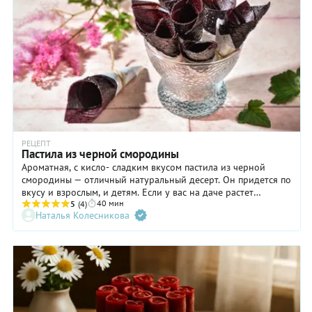
пастила из сливы получается красивой, очень вкусной и
долго хранится, так что будем разбираться на ее примере.
РЕЦЕПТ
Пастила из черной смородины
Ароматная, с кисло- сладким вкусом пастила из черной
смородины — отличный натуральный десерт. Он придется по
вкусу и взрослым, и детям. Если у вас на даче растет
40 мин
смородина, малина или клубника, приготовление пастилы из
5
(4)
Наталья Колесникова
этих ягод поможет переработать урожай. Приготовить ее в
домашних условиях не сложнее, чем варить варенье. А
удовольствия больше, и сахара меньше. Особенно, если есть
электросушилка. Но нужно знать некоторые тонкости.
Пастилу можно делать как из вареного ягодного пюре с
сахаром, так и из сырого. Совсем не обязательно протирать
пюре через сито и удалять семена, с ними получается даже
вкуснее. Чтобы готовая пастила не рвалась и была упругой и