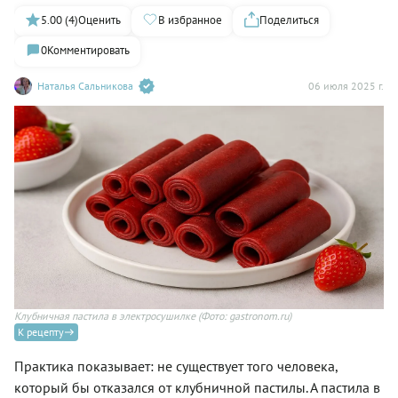
5.00 (4)
Оценить
В избранное
Поделиться
0
Комментировать
Наталья Сальникова
06 июля 2025 г.
Клубничная пастила в электросушилке
(Фото: gastronom.ru)
К рецепту
Практика показывает: не существует того человека,
который бы отказался от клубничной пастилы. А пастила в