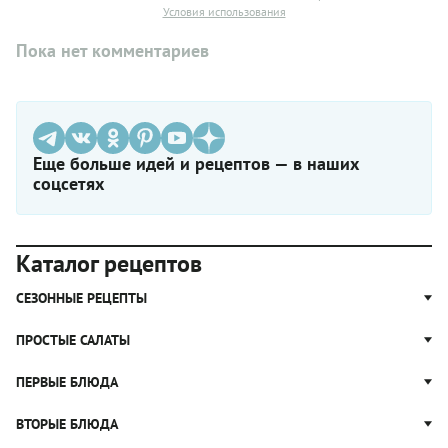
Условия использования
Пока нет комментариев
Еще больше идей и рецептов — в наших
соцсетях
Каталог рецептов
СЕЗОННЫЕ РЕЦЕПТЫ
Рецепты из капусты
ПРОСТЫЕ САЛАТЫ
Блюда с картошкой
Простые салаты
ПЕРВЫЕ БЛЮДА
Рецепты с грибами
Салат Оливье
Яблочные пироги
Щи
ВТОРЫЕ БЛЮДА
Салат Цезарь
Рецепты с клюквой
Борщ