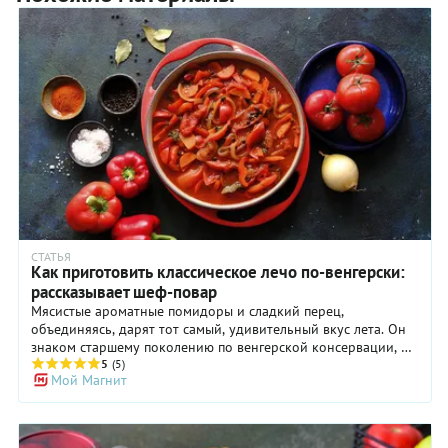
СТАТЬЯ
Как приготовить классическое лечо по-венгерски:
рассказывает шеф-повар
Мясистые ароматные помидоры и сладкий перец,
объединяясь, дарят тот самый, удивительный вкус лета. Он
знаком старшему поколению по венгерской консервации, но
и дома приготовить блюдо не так сложно, как кажется.
5
(5)
Мой Магнит
Открыв баночку посреди зимы, можно вернуться в жаркое
лето. О тонкостях рецепта любимого южного блюда нам
рассказал Владимир Жбанников, бренд-шеф баров
Michelada.