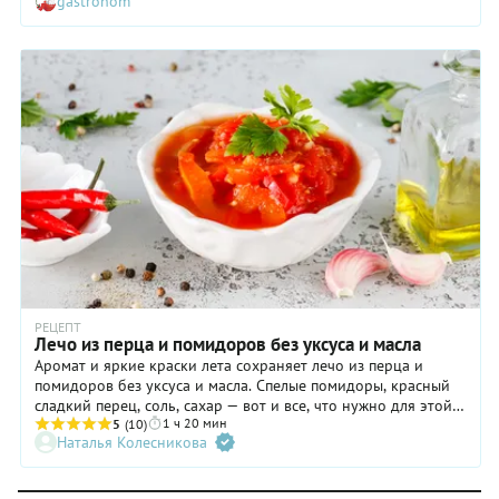
gastronom
обладает идеально сбалансированным вкусом и
выразительной текстурой. Лечо можно подать в качестве
отдельной закуски или легкого гарнира к жареному мясу,
птице, сосискам. В Венгрии же, на родине блюда, его
нередко сопровождают отварным рисом или яичницей. А
еще здесь лечо подают с особой колбасой, которую здесь
изготавливают специально для этого овощного рагу.
РЕЦЕПТ
Лечо из перца и помидоров без уксуса и масла
Аромат и яркие краски лета сохраняет лечо из перца и
помидоров без уксуса и масла. Спелые помидоры, красный
сладкий перец, соль, сахар — вот и все, что нужно для этой
1 ч 20 мин
популярной домашней заготовки на зиму. Не нужно
5
(10)
Наталья Колесникова
добавлять ни лук, ни морковь, ни другие овощи. Разве что
немного чесночка и острого перца для пикантности. И
никакого уксуса — томатный сок с солью — отличный