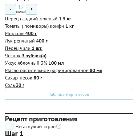
12
-
+
Порций
Перец сладкий зелёный
1.5 кг
Томаты ( помидоры) конфи
1 кг
Морковь
400 г
Лук репчатый
400 г
Перец чили
1 шт.
Чеснок
3 зубчик(а)
Уксус яблочный 3%
100 мл
Масло растительное рафинированное
80 мл
Сахар-песок
80 г
Соль
30 г
Таблица мер и весов
Рецепт приготовления
Негаснущий экран
Шаг 1