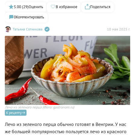
5.00 (29)
Оценить
В избранное
Поделиться
0
Комментировать
Татьяна Сотникова
10 мая 2025 г.
Лечо из зеленого перца
(Фото: gastronom.ru)
К рецепту
Лечо из зеленого перца обычно готовят в Венгрии. У нас
же большей популярностью пользуется лечо из красного