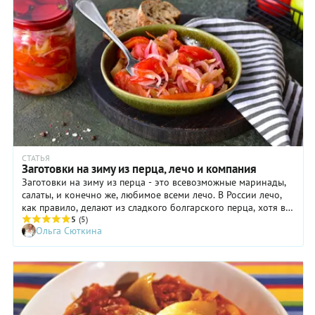
СТАТЬЯ
Заготовки на зиму из перца, лечо и компания
Заготовки на зиму из перца - это всевозможные маринады,
салаты, и конечно же, любимое всеми лечо. В России лечо,
как правило, делают из сладкого болгарского перца, хотя в
Болгарии похожее блюдо - лютеницу готовят совсем из
5
(5)
Ольга Сюткина
другого сорта, не такого толстостенного и мясистого, а из
продолговатого, сезонного. Так же поступают и венгры,
заготавливая лечо. Но у России свой путь, и мы расскажем,
как сделать заготовки на зиму, которые вам точно
понравятся.