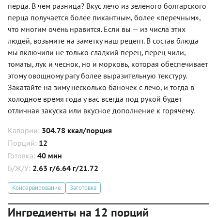
перца. В чем разница? Вкус лечо из зеленого болгарского
перца получается более пикантным, более «перечным»,
что многим очень нравится. Если вы — из числа этих
людей, возьмите на заметку наш рецепт. В состав блюда
мы включили не только сладкий перец, перец чили,
томаты, лук и чеснок, но и морковь, которая обеспечивает
этому овощному рагу более выразительную текстуру.
Закатайте на зиму несколько баночек с лечо, и тогда в
холодное время года у вас всегда под рукой будет
отличная закуска или вкусное дополнение к горячему.
Калории:
304.78 ккал/порция
Порций:
12
Готовка:
40 мин
Б/Ж/У:
2.63 г/6.64 г/21.72
Консервирование
Заготовка
Ингредиенты на 12 порций