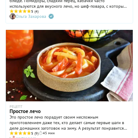
блюде. Помидоры, сладкий перец, кабачки часто
используются для вкусного лечо, но шеф-повара, с которыми
мы поговорили о приготовлении этого овощного блюда,
5
(4)
Ольга Захарова
расширили список неожиданными ингредиентами,
например, арбузными корками и огурцами. О вкусном лечо
рассказывают Анатолий Деренчук, шеф-повар и финалист тв-
шоу «Адская Кухня» и Александр Поздняков, шеф-повар
питерского ресторана Sixty Four. Для начала – небольшая
историческая справка.
РЕЦЕПТ
Простое лечо
Это простое лечо порадует своим несложным
приготовлением даже тех, кто делает самые первые шаги в
деле домашних заготовок на зиму. А результат понравится
45 мин
даже самым требовательным гурманам: готовое блюдо
5
(9)