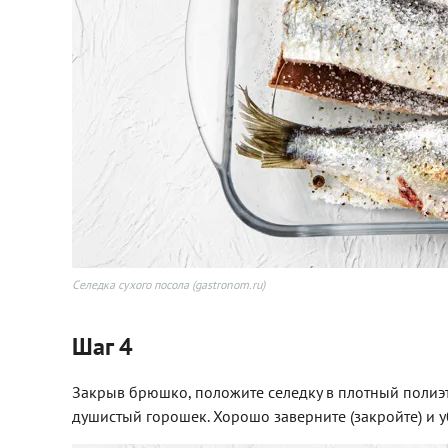
Селедка сухого посола (gastronom.ru)
Шаг 4
Закрыв брюшко, положите селедку в плотный полиэти
душистый горошек. Хорошо заверните (закройте) и у