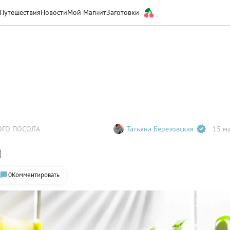
Путешествия
Новости
Мой Магнит
Заготовки
ОГО ПОСОЛА
Татьяна Березовская
15 ма
а
0
Комментировать