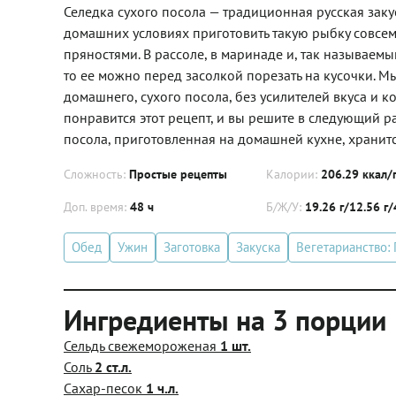
Селедка сухого посола — традиционная русская закуск
домашних условиях приготовить такую рыбку совсем
пряностями. В рассоле, в маринаде и, так называем
то ее можно перед засолкой порезать на кусочки. М
домашнего, сухого посола, без усилителей вкуса и к
понравится этот рецепт, и вы решите в следующий ра
посола, приготовленная на домашней кухне, хранитс
Сложность:
Простые рецепты
Калории:
206.29 ккал/
Доп. время:
48 ч
Б/Ж/У:
19.26 г/12.56 г/
Обед
Ужин
Заготовка
Закуска
Вегетарианство:
Ингредиенты на 3 порции
Сельдь свежемороженая
1 шт.
Соль
2 ст.л.
Сахар-песок
1 ч.л.