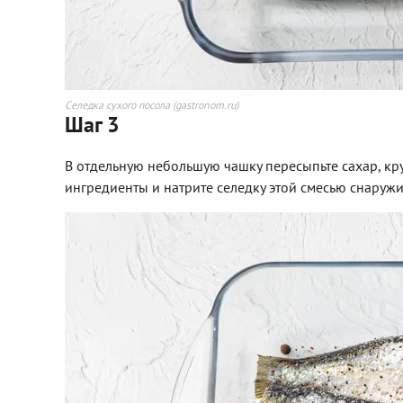
Селедка сухого посола (gastronom.ru)
Шаг 3
В отдельную небольшую чашку пересыпьте сахар, кру
ингредиенты и натрите селедку этой смесью снаружи 