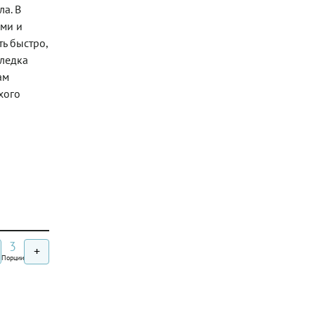
ла. В
ями и
ь быстро,
еледка
ам
хого
3
+
Порции