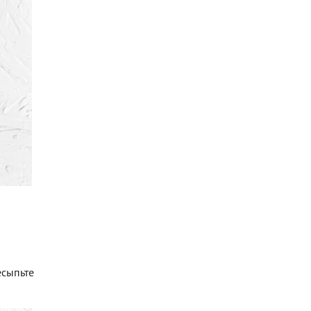
есыпьте