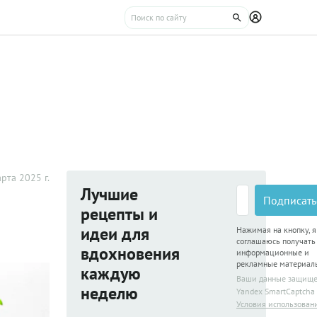
рта 2025 г.
Лучшие
Подписать
рецепты и
идеи для
Нажимая на кнопку, я
соглашаюсь получать
вдохновения
информационные и
рекламные материал
каждую
Ваши данные защищ
неделю
Yandex SmartCaptcha
Условия использован