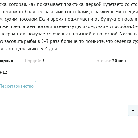
а, которая, как показывает практика, первой «улетает» со сто
 несложно. Солят ее разными способами, с различными специ
ым, сухим посолом. Если время поджимает и рыбу нужно посолит
ы же предлагаем посолить селедку целиком, сухим способом. С
онсервантов, получается очень аппетитной и полезной. А если в
з засолить рыбы в 2-3 раза больше, то помните, что селедка су
я в холодильнике 3-4 дня.
порция
Порций:
3
Готовка:
20 мин
4.12
 Пескетарианство
-