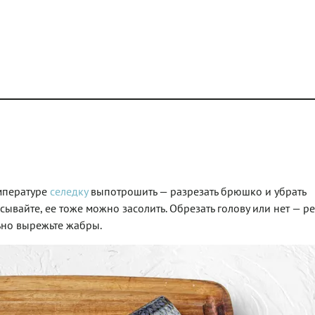
мпературе
селедку
выпотрошить — разрезать брюшко и убрать
асывайте, ее тоже можно засолить. Обрезать голову или нет — р
льно вырежьте жабры.