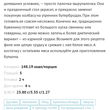
домашних условиях, — просто палочка-выручалочка. Она
и праздничный стол украсит, и прекрасно заменит
покупную колбасу на утренних бутербродах. При этом
готовить ее совсем несложно. Конечно же, традиционно
буженину готовят из большого куска свинины или
говядины, но дома можно запечь и более диетический
вариант — из куриной грудки. Возьмите для этого рецепта
филе или целую грудку и срежьте с нее белое мясо. А
косточку с остатками мяса используйте для приготовления
бульона.
Калории:
148.19 ккал/порция
Порций:
5
Готовка:
2 ч
Доп. время:
4 ч
Б/Ж/У:
23.80 г/5.35 г/1.27
Духовка
Запекание
Обед
Буженина (блюдо)
Закуска
День рождения
К приходу гостей
На праздничный стол