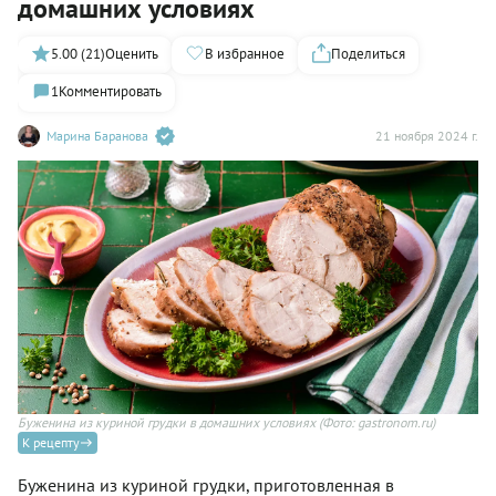
домашних условиях
5.00 (21)
Оценить
В избранное
Поделиться
1
Комментировать
Марина Баранова
21 ноября 2024 г.
Буженина из куриной грудки в домашних условиях
(Фото: gastronom.ru)
К рецепту
Буженина из куриной грудки, приготовленная в