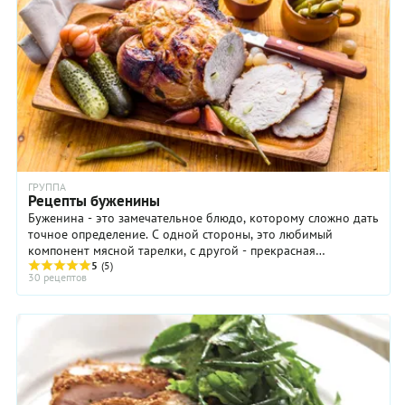
ГРУППА
Рецепты буженины
Буженина - это замечательное блюдо, которому сложно дать
точное определение. С одной стороны, это любимый
компонент мясной тарелки, с другой - прекрасная
самостоятельная закуска, если добавить солений, с третьей -
5
(5)
30 рецептов
отличный компонент для приготовления бутербродов и
сэндвичей, а еще буженина может быть горячей, в этом
случае ее подают как основное блюдо.