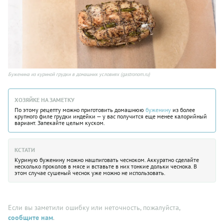
Буженина из куриной грудки в домашних условиях (gastronom.ru)
ХОЗЯЙКЕ НА ЗАМЕТКУ
По этому рецепту можно приготовить домашнюю
буженину
из более
крупного филе грудки индейки — у вас получится еще менее калорийный
вариант. Запекайте целым куском.
КСТАТИ
Куриную буженину можно нашпиговать чесноком. Аккуратно сделайте
несколько проколов в мясе и вставьте в них тонкие дольки чеснока. В
этом случае сушеный чеснок уже можно не использовать.
Если вы заметили ошибку или неточность, пожалуйста,
сообщите нам
.