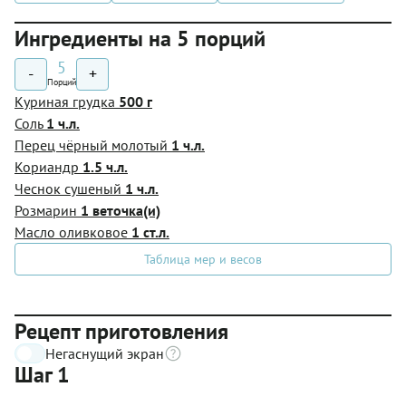
Ингредиенты на 5 порций
5
-
+
Порций
Куриная грудка
500 г
Соль
1 ч.л.
Перец чёрный молотый
1 ч.л.
Кориандр
1.5 ч.л.
Чеснок сушеный
1 ч.л.
Розмарин
1 веточка(и)
Масло оливковое
1 ст.л.
Таблица мер и весов
Рецепт приготовления
Негаснущий экран
Шаг 1