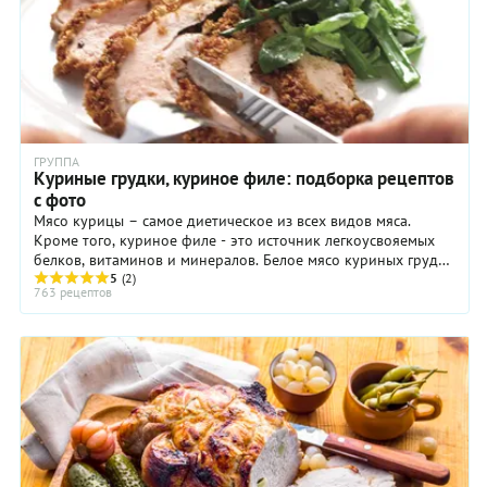
ГРУППА
Куриные грудки, куриное филе: подборка рецептов
с фото
Мясо курицы – самое диетическое из всех видов мяса.
Кроме того, куриное филе - это источник легкоусвояемых
белков, витаминов и минералов. Белое мясо куриных грудок
считается самым полезным, по минимальному содержанию
5
(2)
763 рецептов
холестерина оно уступает только рыбе.