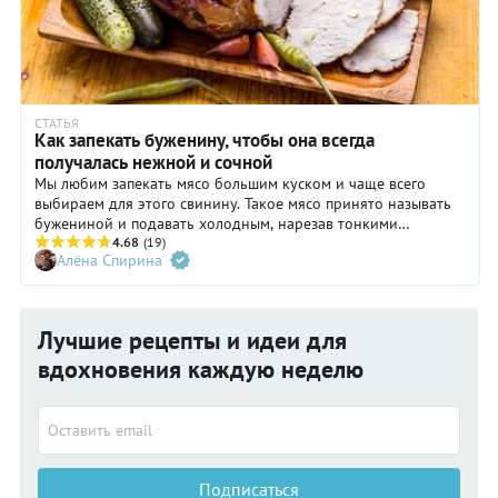
СТАТЬЯ
Как запекать буженину, чтобы она всегда
получалась нежной и сочной
Мы любим запекать мясо большим куском и чаще всего
выбираем для этого свинину. Такое мясо принято называть
бужениной и подавать холодным, нарезав тонкими
ломтиками. Иногда буженина получается сочной и мягкой, а
4.68
(19)
Алёна Спирина
другой раз серой, волокнистой и такой сухой, что без соуса
не протолкнуть. В чем дело и как добиться стабильно
успешного результата?
Лучшие рецепты и идеи для
вдохновения каждую неделю
Подписаться