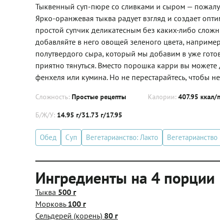
Тыквенный суп-пюре со сливками и сыром — пожалуй,
Ярко-оранжевая тыква радует взгляд и создает опти
простой супчик деликатесным без каких-либо сложны
добавляйте в него овощей зеленого цвета, наприме
полутвердого сыра, который мы добавим в уже готов
приятно тянуться. Вместо порошка карри вы можете 
фенхеля или кумина. Но не перестарайтесь, чтобы н
Сложность:
Простые рецепты
Калории:
407.95 ккал/
Б/Ж/У:
14.95 г/31.73 г/17.95
Обед
Суп
Вегетарианство: Лакто
Вегетарианство
Ингредиенты на 4 порции
Тыква
500 г
Морковь
100 г
Сельдерей (корень)
80 г