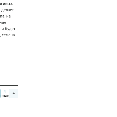
асивых.
 делает
па, не
ание
 и будет
, семена
4
+
Порции