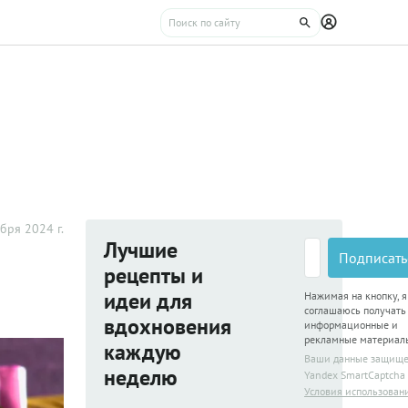
бря 2024 г.
Лучшие
Подписать
рецепты и
идеи для
Нажимая на кнопку, я
соглашаюсь получать
вдохновения
информационные и
рекламные материал
каждую
Ваши данные защищ
неделю
Yandex SmartCaptcha
Условия использован