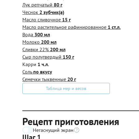
Лук репчатый
80 г
Чеснок
2 зубчик(а)
Масло сливочное
15 г
Масло растительное рафинированное
1 ст.л.
Вода
300 мл
Молоко
200 мл
Сливки 22%
200 мл
Сыр полутвердый
150 г
Карри
1 ч.л.
Соль
по вкусу
Семечки тыквенные
20 г
Таблица мер и весов
Рецепт приготовления
Негаснущий экран
Шаг 1