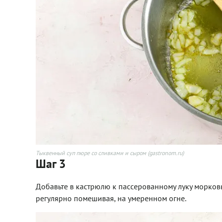
Тыквенный суп пюре со сливками и сыром (gastronom.ru)
Шаг 3
Добавьте в кастрюлю к пассерованному луку морковь,
регулярно помешивая, на умеренном огне.