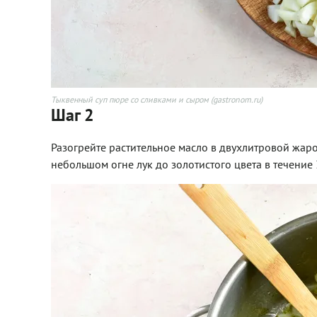
Тыквенный суп пюре со сливками и сыром (gastronom.ru)
Шаг 2
Разогрейте растительное масло в двухлитровой жаро
небольшом огне лук до золотистого цвета в течение 