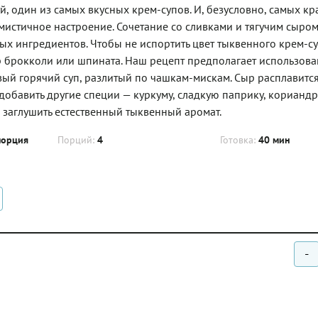
 один из самых вкусных крем-супов. И, безусловно, самых кр
мистичное настроение. Сочетание со сливками и тягучим сыром
х ингредиентов. Чтобы не испортить цвет тыквенного крем-су
р брокколи или шпината. Наш рецепт предполагает использов
ый горячий суп, разлитый по чашкам-мискам. Сыр расплавится
добавить другие специи — куркуму, сладкую паприку, кориандр
е заглушить естественный тыквенный аромат.
порция
Порций:
4
Готовка:
40 мин
-