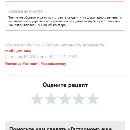
ХОЗЯЙКЕ НА ЗАМЕТКУ
Таким же образом можно приготовить сэндвичи из шоколадного печенья с
маршмеллоу и украсить их карамелью или даже окунуть в растопленный
шоколад наполовину с одной из сторон.
Если вы заметили ошибку или неточность, пожалуйста,
сообщите нам
.
Источник: Мой Магнит
, № 11 (47), 2024
#печенье
#сэндвич
#маршмеллоу
Оцените рецепт
Помогите нам сделать «Гастроном» еще