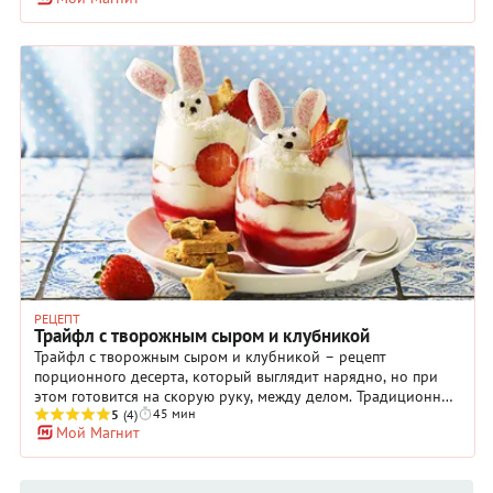
размеру коробочки. Для изготовления бомбочек
понадобятся силиконовые или пластиковые формы с чашами
в виде полусфер. Используйте кондитерский шоколад в
каплях – с ним удобнее всего работать, но если такого под
рукой не окажется, подойдут и простые шоколадные плитки
без добавок.
РЕЦЕПТ
Трайфл с творожным сыром и клубникой
Трайфл с творожным сыром и клубникой – рецепт
порционного десерта, который выглядит нарядно, но при
этом готовится на скорую руку, между делом. Традиционно
45 мин
трайфл даже собирали из остатков других десертов –
5
(4)
Мой Магнит
печенья или бисквита, крема, взбитых сливок, с
добавлением фруктов и ягод. Даже название говорит о
легкости приготовления, ведь trifle в переводе с английского