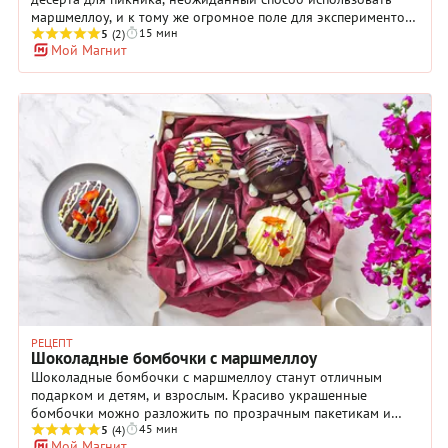
маршмеллоу, и к тому же огромное поле для экспериментов.
15 мин
Вы можете использовать любые свежие ягоды и фрукты по
5
(2)
Мой Магнит
своему вкусу, дополнять блюдо печеньем, вафлями,
крекерами, поджарить часть маршмеллоу на палочках над
огнем и дополнить ими готовый дип. Такое маршмеллоу
приобретает карамельную корочку, дает блюду яркий
аромат дымка и разнообразит его текстуру.
РЕЦЕПТ
Шоколадные бомбочки с маршмеллоу
Шоколадные бомбочки с маршмеллоу станут отличным
подарком и детям, и взрослым. Красиво украшенные
бомбочки можно разложить по прозрачным пакетикам и
45 мин
перевязать яркой лентой, или подобрать подходящие по
5
(4)
Мой Магнит