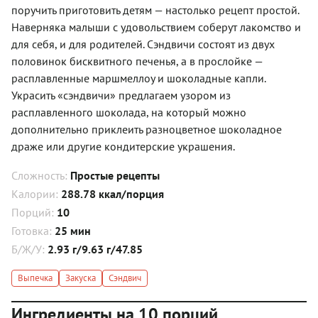
поручить приготовить детям — настолько рецепт простой.
Наверняка малыши с удовольствием соберут лакомство и
для себя, и для родителей. Сэндвичи состоят из двух
половинок бисквитного печенья, а в прослойке —
расплавленные маршмеллоу и шоколадные капли.
Украсить «сэндвичи» предлагаем узором из
расплавленного шоколада, на который можно
дополнительно приклеить разноцветное шоколадное
драже или другие кондитерские украшения.
Сложность:
Простые рецепты
Калории:
288.78 ккал/порция
Порций:
10
Готовка:
25 мин
Б/Ж/У:
2.93 г/9.63 г/47.85
Выпечка
Закуска
Сэндвич
Ингредиенты на 10 порций