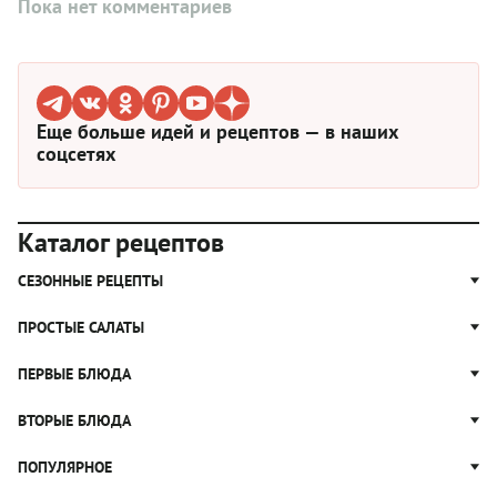
Пока нет комментариев
Еще больше идей и рецептов — в наших
соцсетях
Каталог рецептов
СЕЗОННЫЕ РЕЦЕПТЫ
Рецепты из капусты
ПРОСТЫЕ САЛАТЫ
Блюда с картошкой
Простые салаты
ПЕРВЫЕ БЛЮДА
Рецепты с грибами
Салат Оливье
Яблочные пироги
Щи
ВТОРЫЕ БЛЮДА
Салат Цезарь
Рецепты с клюквой
Борщ
Салат Нисуаз
Котлеты
ПОПУЛЯРНОЕ
Блюда из тыквы
Рассольник
Салат Мимоза
Плов