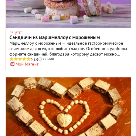
РЕЦЕПТ
Cэндвичи из маршмеллоу с мороженым
Маршмеллоу с мороженым — идеальное гастрономическое
сочетание для всех, кто любит сладкое. Особенно в удобном
формате сэндвичей, благодаря которому десерт можно
35 мин
подать на любом фуршете. Особенно хорошо сэндвичи из
5
(3)
Мой Магнит
маршмеллоу с мороженым будут смотреться на детском
тематическом празднике. Так что сохраняйте рецепт на
случай, если маленький гурман захочет узнать, какое
лакомство предпочитают единороги. Тут справедливо задать
вопрос, сколько же калорий в этом десертном
совершенстве? Четыре порции содержат примерно 723 ккал,
но это не повод отказывать себе в удовольствии, если в
обычной жизни вы привыкли придерживаться
сбалансированного и разнообразного питания с большим
количеством овощей и фруктов.