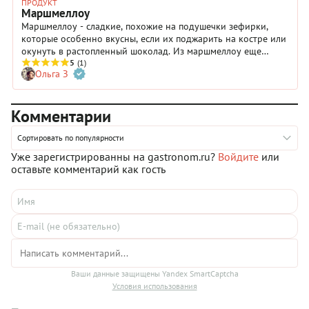
ПРОДУКТ
Маршмеллоу
Маршмеллоу - сладкие, похожие на подушечки зефирки,
которые особенно вкусны, если их поджарить на костре или
окунуть в растопленный шоколад. Из маршмеллоу еще
готовят глазурь, крем или превращают в начинку торта.
5
(1)
Ольга З
Расскажем об этом подробнее и предоставим советы по
приготовлению домашнего маршмеллоу.
Комментарии
Сортировать по популярности
Уже зарегистрированны на gastronom.ru?
Войдите
или
оставьте комментарий как гость
Ваши данные защищены Yandex SmartCaptcha
Условия использования